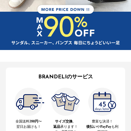
BRANDELIのサービス
全国送料
390円
〜
サイズ交換
、
豊富な決済！
翌日お届けも！
返品
承ります！
後払い
や
PayPay
も利