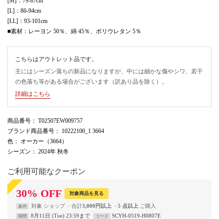
[M]：79-87cm
[L]：86-94cm
[LL]：93-101cm
■素材：レーヨン 50％、綿 45％、ポリウレタン 5％
こちらはアウトレット品です。
主にはシーズン落ちの新品になりますが、中には細かな傷やシワ、若干
の色落ち等がある場合がございます（訳あり品を除く）。
詳細はこちら
商品番号
： T02507EW009757
ブランド商品番号
： 10222100_1 3664
色
： オーカー（3664）
シーズン
： 2024年 秋冬
ご利用可能なクーポン
30
%
OFF
対象商品を見る
対象
ショップ
合計
3,000円以上
5 点以上
条件
8月11日 (Tue) 23:59まで
SCYH-0519-H0807E
期間
コード