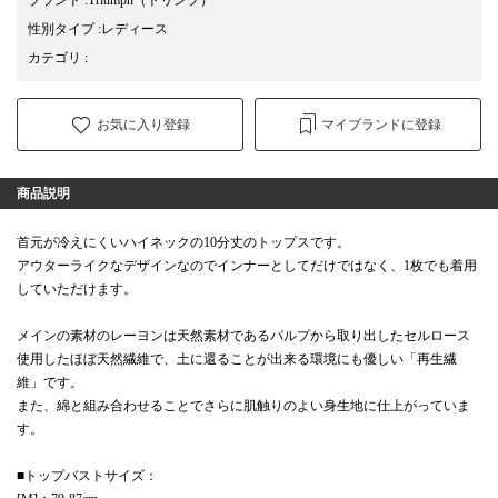
性別タイプ
:
レディース
カテゴリ
:
お気に入り登録
マイブランドに登録
商品説明
首元が冷えにくいハイネックの10分丈のトップスです。
アウターライクなデザインなのでインナーとしてだけではなく、1枚でも着用
していただけます。
メインの素材のレーヨンは天然素材であるパルプから取り出したセルロース
使用したほぼ天然繊維で、土に還ることが出来る環境にも優しい「再生繊
維」です。
また、綿と組み合わせることでさらに肌触りのよい身生地に仕上がっていま
す。
■トップバストサイズ：