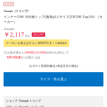
（トリンプ）
Triumph
インナー5390 10分袖トップ(無地)(LLサイズ)TR5390 Top(10)1 （オ
ーカー）
￥4,840
￥2,117
56%OFF
税込
クーポンを使えばさらに
635
円引き！
※適用条件
お急ぎ便なら
19時間12分25秒
以内
のお支払いで
8月12日(水)
にお届け
詳細
ポスト投函対象品 (単品注文の場合)
サイズ・色を選ぶ
ショップ
:
Triumph トリンプ
ブランド
:
Triumph
（トリンプ）