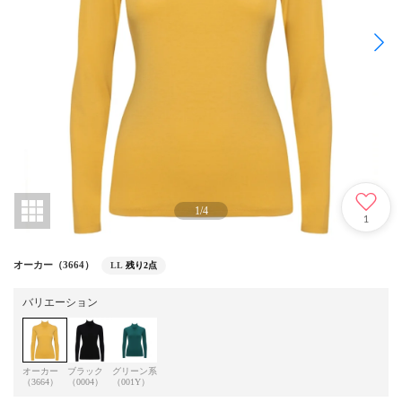
1
/
4
1
オーカー（3664）
LL
残り2点
バリエーション
オーカー
ブラック
グリーン系
（3664）
（0004）
（001Y）