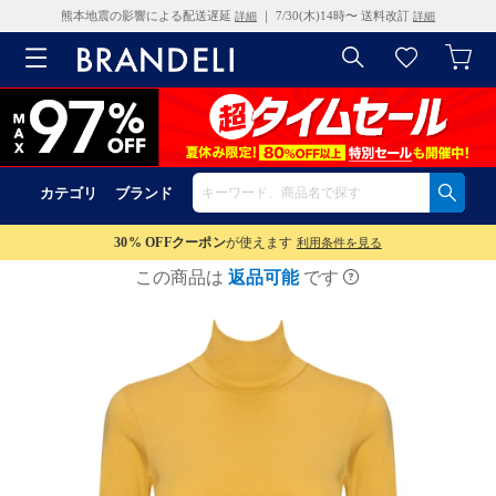
熊本地震の影響による配送遅延
｜ 7/30(木)14時〜 送料改訂
詳細
詳細
カテゴリ
ブランド
30% OFF
クーポン
が使えます
利用条件を見る
この商品は
返品可能
です