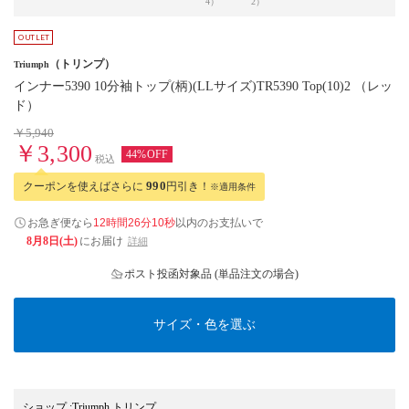
4）
2）
（トリンプ）
Triumph
インナー5390 10分袖トップ(柄)(LLサイズ)TR5390 Top(10)2 （レッ
ド）
￥5,940
￥3,300
44%OFF
税込
クーポンを使えばさらに
990
円引き！
※適用条件
お急ぎ便なら
12時間26分09秒
以内
のお支払いで
8月8日(土)
にお届け
詳細
ポスト投函対象品 (単品注文の場合)
サイズ・色を選ぶ
ショップ
:
Triumph トリンプ