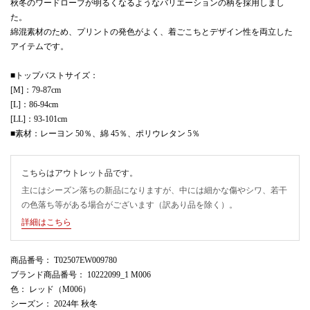
秋冬のワードローブが明るくなるようなバリエーションの柄を採用しまし
た。
綿混素材のため、プリントの発色がよく、着ごこちとデザイン性を両立した
アイテムです。
■トップバストサイズ：
[M]：79-87cm
[L]：86-94cm
[LL]：93-101cm
■素材：レーヨン 50％、綿 45％、ポリウレタン 5％
こちらはアウトレット品です。
主にはシーズン落ちの新品になりますが、中には細かな傷やシワ、若干
の色落ち等がある場合がございます（訳あり品を除く）。
詳細はこちら
商品番号
： T02507EW009780
ブランド商品番号
： 10222099_1 M006
色
： レッド（M006）
シーズン
： 2024年 秋冬