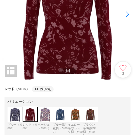
1
/
4
3
レッド（M006）
LL
残り2点
バリエーション
ブルー（M
レッド（M
ベージュ
ブルー系/
イエロー
ブラウン
008）
006）
（M001）
花柄（M00
系/チェッ
系/幾何学
7）
ク柄（M00
柄（M00