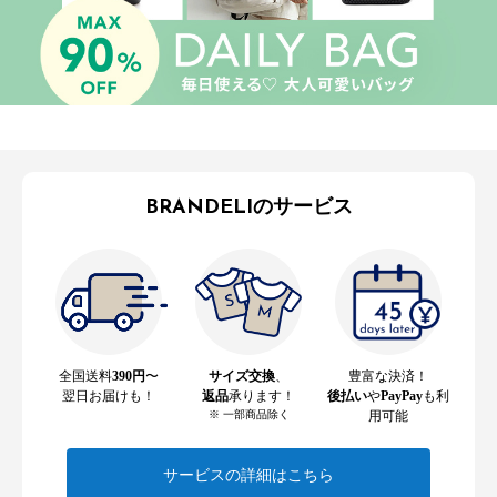
BRANDELIのサービス
全国送料
390円
〜
サイズ交換
、
豊富な決済！
翌日お届けも！
返品
承ります！
後払い
や
PayPay
も利
※ 一部商品除く
用可能
サービスの詳細はこちら