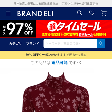
熊本地震の影響による配送遅延
｜ 7/30(木)14時〜 送料改訂
詳細
詳細
カテゴリ
ブランド
30% OFF
クーポン
が使えます
利用条件を見る
この商品は
返品可能
です