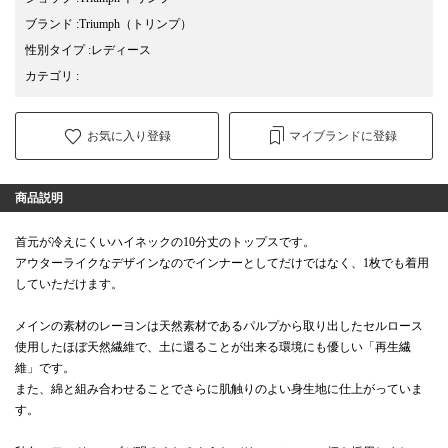
ブランド
:
Triumph
（トリンプ）
性別タイプ
:
レディース
カテゴリ
:
お気に入り登録
マイブランドに登録
商品説明
首元が冷えにくいハイネックの10分丈のトップスです。
アウターライクなデザインなのでインナーとしてだけではなく、1枚でも着用
していただけます。
メインの素材のレーヨンは天然素材であるパルプから取り出したセルロース
使用したほぼ天然繊維で、土に還ることが出来る環境にも優しい「再生繊
維」です。
また、綿と組み合わせることでさらに肌触りのよい身生地に仕上がっていま
す。