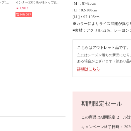
インナー5370 3分袖トップ(M,Lサイズ)TR5370 Top(3) （ベージュ）
インナー5370 8分袖トップ(LLサイズ)TR5370 Top(8) （ベージュ）
[M]：87-95cm
￥1,903
[L]：92-100cm
60%
[LL]：97-105cm
※カラーによりサイズ展開が異な
■素材：アクリル 52％、レーヨン 
こちらはアウトレット品です。
主にはシーズン落ちの新品になり
ある場合がございます（訳あり品
詳細はこちら
期間限定セール
この商品は期間限定セール対
キャンペーン終了日時
202