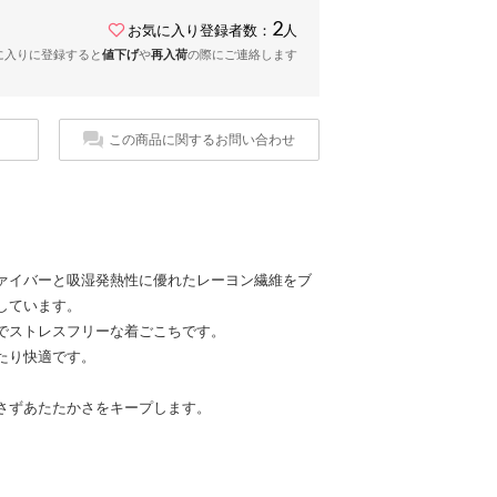
2
お気に入り登録者数：
人
に入りに登録すると
値下げ
や
再入荷
の際にご連絡します
この商品に関するお問い合わせ
ァイバーと吸湿発熱性に優れたレーヨン繊維をブ
しています。
でストレスフリーな着ごこちです。
たり快適です。
さずあたたかさをキープします。