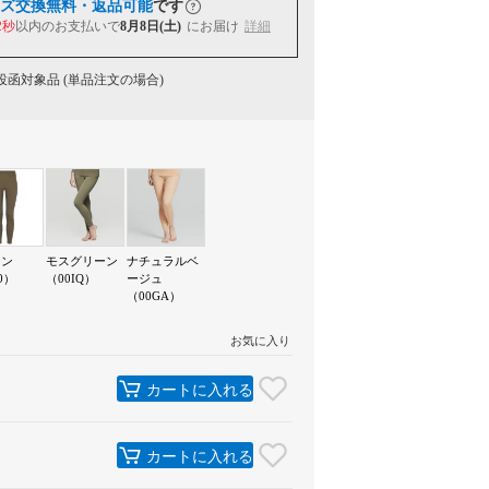
ズ交換無料・返品可能
です
1秒
以内
のお支払いで
8月8日(土)
にお届け
詳細
函対象品 (単品注文の場合)
ーン
モスグリーン
ナチュラルベ
0）
（00IQ）
ージュ
（00GA）
お気に入り
カートに入れる
カートに入れる