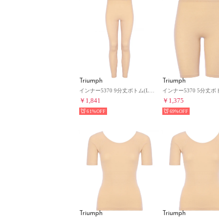
Triumph
Triumph
インナー5370 9分丈ボトム(LLサイズ)TR5370 BTM(9) （ベージュ）
￥1,841
￥1,375
61%
69%
Triumph
Triumph