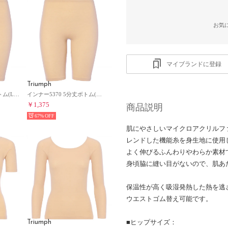
お気
マイブランドに登録
Triumph
インナー5370 5分丈ボトム(LLサイズ)TR5370 BTM(5) （ベージュ）
インナー5370 5分丈ボトム(M,Lサイズ)TR5370 BTM(5) （ベージュ）
￥1,375
商品説明
67%
肌にやさしいマイクロアクリルフ
レンドした機能糸を身生地に使用
よく伸びるふんわりやわらか素材
身頃脇に縫い目がないので、肌あ
保温性が高く吸湿発熱した熱を逃
ウエストゴム替え可能です。
■ヒップサイズ：
Triumph