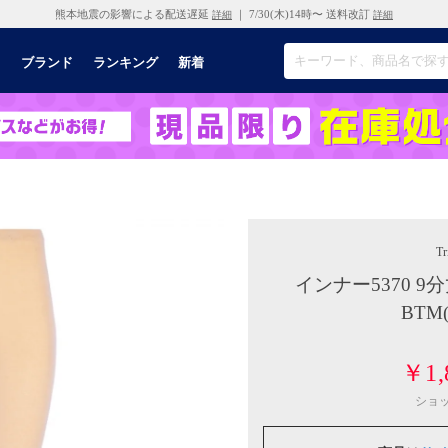
熊本地震の影響による配送遅延
｜ 7/30(木)14時〜 送料改訂
詳細
詳細
リ
ブランド
ランキング
新着
Tr
インナー5370 9分
BTM
￥1,
ショ