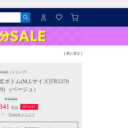
[ 前に戻る ]
iumph
（トリンプ）
丈ボトム(M,Lサイズ)TR5370
(9) （ベージュ）
￥4,620
841
60%OFF
税込
ップ：
Triumph トリンプ