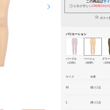
この商品は
サイ
お急ぎ便なら
23時間19分4
ポスト投
バリエーション
パープル
ベージュ
グリ
（1200）
（00JP）
（105
サイズ
在庫
M
残り2点
L
残り2点