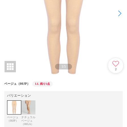
1
/
5
2
ベージュ（00JP）
LL
残り1点
バリエーション
ベージュ
ナチュラル
（00JP）
ベージュ
（00GA）