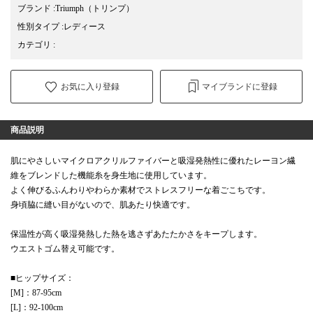
ブランド
:
Triumph
（トリンプ）
性別タイプ
:
レディース
カテゴリ
:
お気に入り登録
マイブランドに登録
商品説明
肌にやさしいマイクロアクリルファイバーと吸湿発熱性に優れたレーヨン繊
維をブレンドした機能糸を身生地に使用しています。
よく伸びるふんわりやわらか素材でストレスフリーな着ごこちです。
身頃脇に縫い目がないので、肌あたり快適です。
保温性が高く吸湿発熱した熱を逃さずあたたかさをキープします。
ウエストゴム替え可能です。
■ヒップサイズ：
[M]：87-95cm
[L]：92-100cm