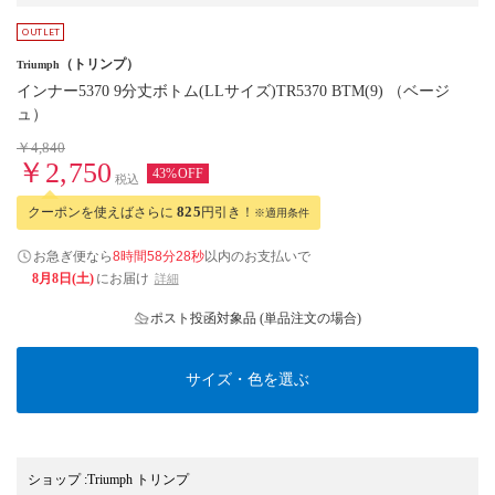
（トリンプ）
Triumph
インナー5370 9分丈ボトム(LLサイズ)TR5370 BTM(9) （ベージ
ュ）
￥4,840
￥2,750
43%OFF
税込
クーポンを使えばさらに
825
円引き！
※適用条件
お急ぎ便なら
8時間58分27秒
以内
のお支払いで
8月8日(土)
にお届け
詳細
ポスト投函対象品 (単品注文の場合)
サイズ・色を選ぶ
ショップ
:
Triumph トリンプ