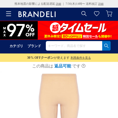
熊本地震の影響による配送遅延
｜ 7/30(木)14時〜 送料改訂
詳細
詳細
カテゴリ
ブランド
30% OFF
クーポン
が使えます
利用条件を見る
この商品は
返品可能
です