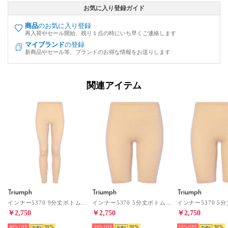
お気に入り登録ガイド
商品
のお気に入り登録
再入荷やセール開始、残り１点の時にいち早くご連絡します
マイブランド
の登録
新商品やセール等、ブランドのお得な情報をお送りします
関連アイテム
Triumph
Triumph
Triumph
インナー5370 9分丈ボトム(M,Lサイズ)TR5370 BTM(9) （ベージュ）
インナー5370 5分丈ボトム(LLサイズ)TR5370 BTM(5) （ベージュ）
￥2,750
￥2,750
￥2,750
40%
30
39%
30
35%
30