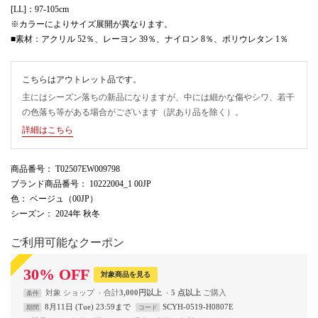
[LL]：97-105cm
※カラーによりサイズ展開が異なります。
■素材：アクリル 52％、レーヨン 39％、ナイロン 8％、ポリウレタン 1％
こちらはアウトレット品です。
主にはシーズン落ちの新品になりますが、中には細かな傷やシワ、若干
の色落ち等がある場合がございます（訳あり品を除く）。
詳細はこちら
商品番号
： T02507EW009798
ブランド商品番号
： 10222004_1 00JP
色
： ベージュ（00JP）
シーズン
： 2024年 秋冬
ご利用可能なクーポン
30
%
OFF
対象商品を見る
対象
ショップ
合計
3,000円以上
5 点以上
条件
8月11日 (Tue) 23:59まで
SCYH-0519-H0807E
期間
コード