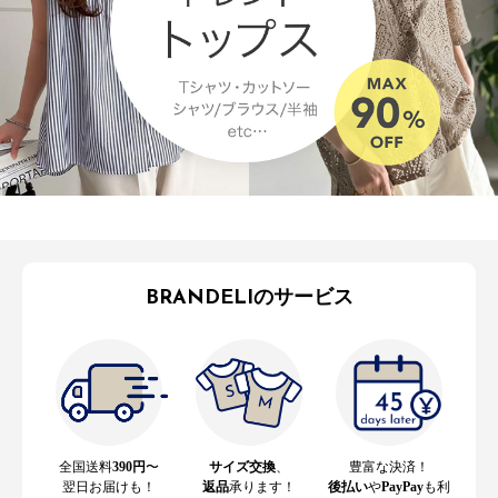
BRANDELIのサービス
全国送料
390円
〜
サイズ交換
、
豊富な決済！
翌日お届けも！
返品
承ります！
後払い
や
PayPay
も利