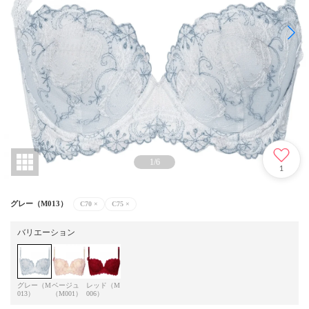
1
/
6
1
グレー（M013）
C70
×
C75
×
バリエーション
グレー（M
ベージュ
レッド（M
013）
（M001）
006）