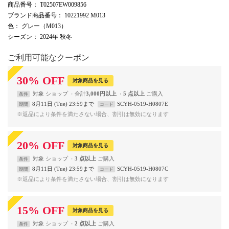
商品番号
： T02507EW009856
ブランド商品番号
： 10221992 M013
色
： グレー（M013）
シーズン
： 2024年 秋冬
ご利用可能なクーポン
30
%
OFF
対象商品を見る
対象
ショップ
合計
3,000円以上
5 点以上
条件
8月11日 (Tue) 23:59まで
SCYH-0519-H0807E
期間
コード
※返品により条件を満たさない場合、割引は無効になります
20
%
OFF
対象商品を見る
対象
ショップ
3 点以上
条件
8月11日 (Tue) 23:59まで
SCYH-0519-H0807C
期間
コード
※返品により条件を満たさない場合、割引は無効になります
15
%
OFF
対象商品を見る
対象
ショップ
2 点以上
条件