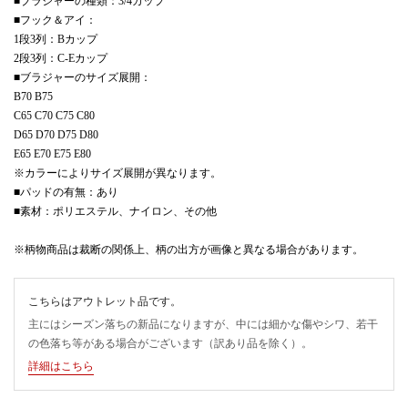
■ブラジャーの種類：3/4カップ
■フック＆アイ：
1段3列：Bカップ
2段3列：C-Eカップ
■ブラジャーのサイズ展開：
B70 B75
C65 C70 C75 C80
D65 D70 D75 D80
E65 E70 E75 E80
※カラーによりサイズ展開が異なります。
■パッドの有無：あり
■素材：ポリエステル、ナイロン、その他
※柄物商品は裁断の関係上、柄の出方が画像と異なる場合があります。
こちらはアウトレット品です。
主にはシーズン落ちの新品になりますが、中には細かな傷やシワ、若干
の色落ち等がある場合がございます（訳あり品を除く）。
詳細はこちら