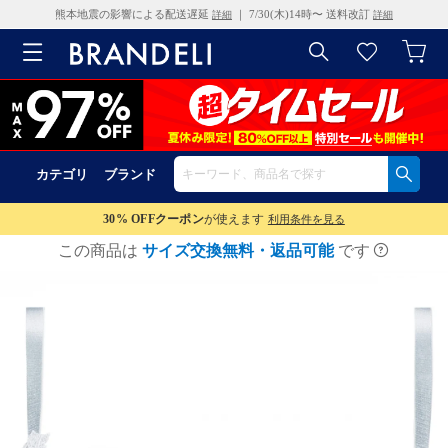
熊本地震の影響による配送遅延
｜ 7/30(木)14時〜 送料改訂
詳細
詳細
カテゴリ
ブランド
30% OFF
クーポン
が使えます
利用条件を見る
この商品は
サイズ交換無料・返品可能
です