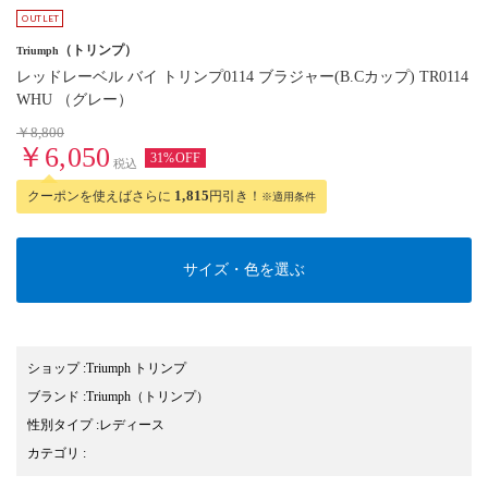
（トリンプ）
Triumph
レッドレーベル バイ トリンプ0114 ブラジャー(B.Cカップ) TR0114
WHU （グレー）
￥8,800
￥6,050
31%OFF
税込
クーポンを使えばさらに
1,815
円引き！
※適用条件
サイズ・色を選ぶ
ショップ
:
Triumph トリンプ
ブランド
:
Triumph
（トリンプ）
性別タイプ
:
レディース
カテゴリ
: