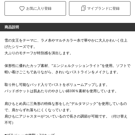
お気に入り登録
マイブランドに登録
商品説明
雪の女王をテーマに、ラメ糸やマルチカラー糸で華やかに大人かわいく仕上
げたシリーズです。
大ぶりのモチーフが特別感を演出します。
保形性に優れたカップ素材、“エンジェルクッションライト”を使用。ソフトで
軽い着けごこちでありながら、きれいなバストラインをメイクします。
取り外し可能なパッド入りでバストをボリュームアップします。
パッドポケットは肌あたりのやさしい綿100％素材を使用しています。
肩ひもとめ具に三角形の特殊な形をした“デルタマジック”を使用しているの
で、肩からずれ落ちにくくなっています。
肩ひもにアジャスターがついているので長さの調節が可能です。（付け替え
不可）