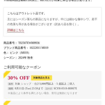
こちらはアウトレット品です。
主にはシーズン落ちの新品になりますが、中には細かな傷やシワ、若干
の色落ち等がある場合がございます（訳あり品を除く）。
詳細はこちら
商品番号
： T02507EW009936
ブランド商品番号
： 10222011 M019
色
： ピンク（M019）
シーズン
： 2024年 秋冬
ご利用可能なクーポン
30
%
OFF
対象商品を見る
対象
ショップ
合計
3,000円以上
5 点以上
条件
8月11日 (Tue) 23:59まで
SCYH-0519-H0807E
期間
コード
※返品により条件を満たさない場合、割引は無効になります