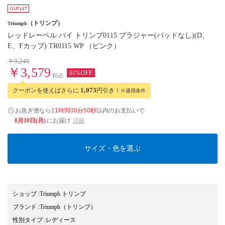
（トリンプ）
Triumph
レッドレーベル バイ トリンプ0115 ブラジャー(パッドなし)(D、
E、Fカップ) TR0115 WP （ピンク）
￥9,240
￥3,579
61%OFF
税込
クーポンを使えばさらに
1,073
円引き！
※適用条件
お急ぎ便なら
11時間30分49秒
以内
のお支払いで
8月10日(月)
にお届け
詳細
サイズ・色を選ぶ
ショップ
:
Triumph トリンプ
ブランド
:
Triumph
（トリンプ）
性別タイプ
:
レディース