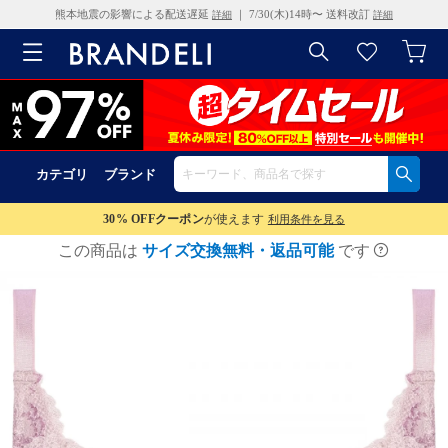
熊本地震の影響による配送遅延
｜ 7/30(木)14時〜 送料改訂
詳細
詳細
カテゴリ
ブランド
30% OFF
クーポン
が使えます
利用条件を見る
この商品は
サイズ交換無料・返品可能
です