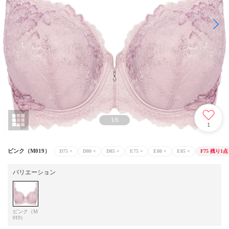
1
/
6
1
ピンク（M019）
D75
×
D80
×
D85
×
E75
×
E80
×
E85
×
F75
残り1点
バリエーション
ピンク（M
019）