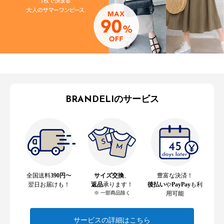
BRANDELIのサービス
全国送料
390円
〜
サイズ交換
、
豊富な決済！
翌日お届けも！
返品
承ります！
後払い
や
PayPay
も利
※ 一部商品除く
用可能
サービスの詳細はこちら