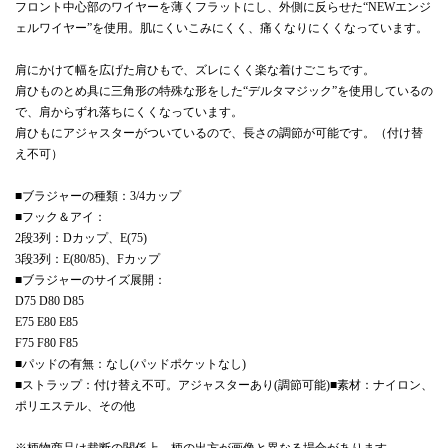
フロント中心部のワイヤーを薄くフラットにし、外側に反らせた“NEWエンジ
ェルワイヤー”を使用。肌にくいこみにくく、痛くなりにくくなっています。
肩にかけて幅を広げた肩ひもで、ズレにくく楽な着けごこちです。
肩ひものとめ具に三角形の特殊な形をした“デルタマジック”を使用しているの
で、肩からずれ落ちにくくなっています。
肩ひもにアジャスターがついているので、長さの調節が可能です。（付け替
え不可）
■ブラジャーの種類：3/4カップ
■フック＆アイ：
2段3列：Dカップ、E(75)
3段3列：E(80/85)、Fカップ
■ブラジャーのサイズ展開：
D75 D80 D85
E75 E80 E85
F75 F80 F85
■パッドの有無：なし(パッドポケットなし)
■ストラップ：付け替え不可。アジャスターあり(調節可能)■素材：ナイロン、
ポリエステル、その他
※柄物商品は裁断の関係上、柄の出方が画像と異なる場合があります。