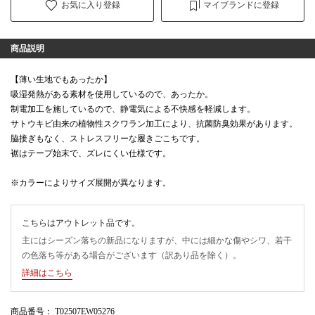
お気に入り登録
マイブランドに登録
商品説明
【薄い生地でもあったか】
吸湿発熱がある素材を使用しているので、あったか。
制電加工を施しているので、静電気による不快感を軽減します。
サトウキビ由来の植物性スクワラン加工により、抗菌防臭効果があります。
脇接ぎもなく、ストレスフリーな履きごこちです。
裾はテープ始末で、ズレにくい仕様です。
※カラーによりサイズ展開が異なります。
こちらはアウトレット品です。
主にはシーズン落ちの新品になりますが、中には細かな傷やシワ、若干
の色落ち等がある場合がございます（訳あり品を除く）。
詳細はこちら
商品番号
： T02507EW05276