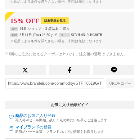
※返品により条件を満たさない場合、割引は無効になります
15
%
OFF
対象商品を見る
対象
ショップ
2 点以上
条件
8月11日 (Tue) 23:59まで
SCYH-0519-H0807B
期間
コード
※返品により条件を満たさない場合、割引は無効になります
※1回のご注文に使えるクーポンは1つです。注文後の適用はできません。
URLをコピー
お気に入り登録ガイド
商品
のお気に入り登録
再入荷やセール開始、残り１点の時にいち早くご連絡します
マイブランド
の登録
新商品やセール等、ブランドのお得な情報をお送りします