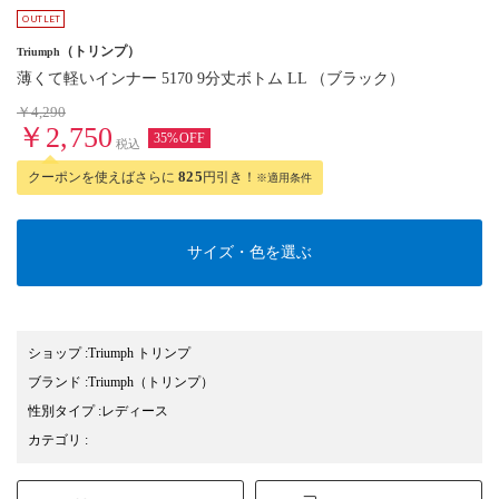
（トリンプ）
Triumph
薄くて軽いインナー 5170 9分丈ボトム LL （ブラック）
￥4,290
￥2,750
35%OFF
税込
クーポンを使えばさらに
825
円引き！
※適用条件
サイズ・色を選ぶ
ショップ
:
Triumph トリンプ
ブランド
:
Triumph
（トリンプ）
性別タイプ
:
レディース
カテゴリ
: