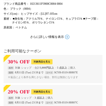
ブランド商品番号
： 10213611P3900C0004 0004
色
： ブラック（0004）
サイズ(cm)
： ヒップサイズ：[LL]97-105cm
素材
： ■身生地：アクリル70％、ナイロン15％、キュプラ15％ ■テープ部：
ナイロン85％、ポリウレタン15％
原産国
： ベトナム
さらに詳しい情報を表示
ご利用可能なクーポン
30
%
OFF
対象商品を見る
対象
ショップ
合計
3,000円以上
5 点以上
条件
8月11日 (Tue) 23:59まで
SCYH-0519-H0807E
期間
コード
※返品により条件を満たさない場合、割引は無効になります
20
%
OFF
対象商品を見る
対象
ショップ
3 点以上
条件
8月11日 (Tue) 23:59まで
SCYH-0519-H0807C
期間
コード