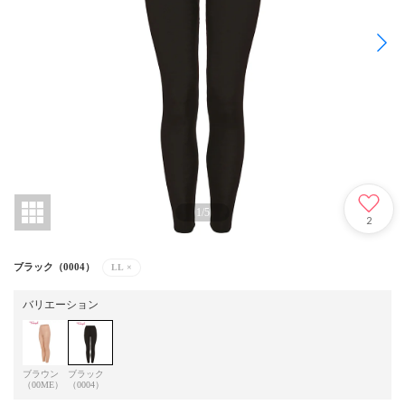
1
/
5
2
ブラック（0004）
LL
×
バリエーション
ブラウン
ブラック
（00ME）
（0004）