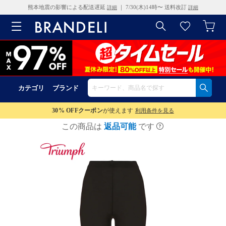
熊本地震の影響による配送遅延
｜ 7/30(木)14時〜 送料改訂
詳細
詳細
カテゴリ
ブランド
30% OFF
クーポン
が使えます
利用条件を見る
この商品は
返品可能
です