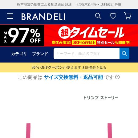
熊本地震の影響による配送遅延
｜ 7/30(木)14時〜 送料改訂
詳細
詳細
カテゴリ
ブランド
30% OFF
クーポン
が使えます
利用条件を見る
この商品は
サイズ交換無料・返品可能
です