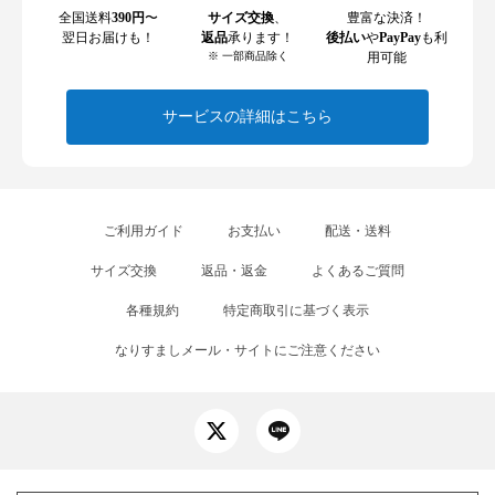
全国送料
390円
〜
サイズ交換
、
豊富な決済！
翌日お届けも！
返品
承ります！
後払い
や
PayPay
も利
※ 一部商品除く
用可能
サービスの詳細はこちら
ご利用ガイド
お支払い
配送・送料
サイズ交換
返品・返金
よくあるご質問
各種規約
特定商取引に基づく表示
なりすましメール・サイトにご注意ください