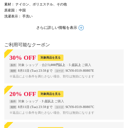
素材
： ナイロン、ポリエステル、その他
原産国
： 中国
洗濯表示
： 手洗い
さらに詳しい情報を表示
ご利用可能なクーポン
30
%
OFF
対象商品を見る
対象
ショップ
合計
3,000円以上
5 点以上
条件
8月11日 (Tue) 23:59まで
SCYH-0519-H0807E
期間
コード
※返品により条件を満たさない場合、割引は無効になります
20
%
OFF
対象商品を見る
対象
ショップ
3 点以上
条件
8月11日 (Tue) 23:59まで
SCYH-0519-H0807C
期間
コード
※返品により条件を満たさない場合、割引は無効になります