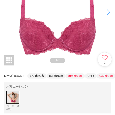
1
/
7
3
ローズ（M020）
B70
残り3点
B75
残り3点
B80
残り1点
C70
○
C75
残り1点
バリエーション
ローズ（M
020）