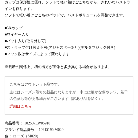
カップは保形性に優れ、ソフトで軽い着けごこちながら、きれいなバストラ
インを作ります。
ソフトで軽い着けごこちのパッドで、バストボリュームを調整できます。
■3/4カップ
■ワイヤー入り
■パッド入り(取り外し可)
■ストラップ付け替え不可(アジャスターあり)(デルタマジック付き)
■フック数はサイズによって変わります
※裁断の関係上、柄の出方が画像と多少異なる場合があります。
こちらはアウトレット品です。
主にはシーズン落ちの新品になりますが、中には細かな傷やシワ、若干
の色落ち等がある場合がございます（訳あり品を除く）。
詳細はこちら
商品番号
： T02507EW05916
ブランド商品番号
： 10215195 M020
色
： ローズ（M020）