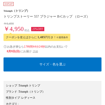
（トリンプ）
Triumph
トリンプストーリー 557 ブラジャー B-Cカップ （ローズ）
￥6,490
￥4,950
23%OFF
税込
クーポンを使えばさらに
1,485
円引き！
※適用条件
お急ぎ便なら
17時間44分23秒
以内
のお支払いで
8月9日(日)
にお届け
詳細
サイズ・色を選ぶ
ショップ
:
Triumph トリンプ
ブランド
:
Triumph
（トリンプ）
性別タイプ
:
レディース
カテゴリ
: