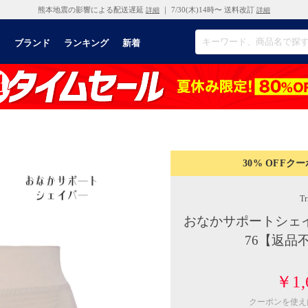
熊本地震の影響による配送遅延
｜ 7/30(木)14時〜 送料改訂
詳細
詳細
リ
ブランド
ランキング
新着
30% OFF
クー
Tr
おなかサポートシェイパ
76【返品
￥1,
クーポンを使