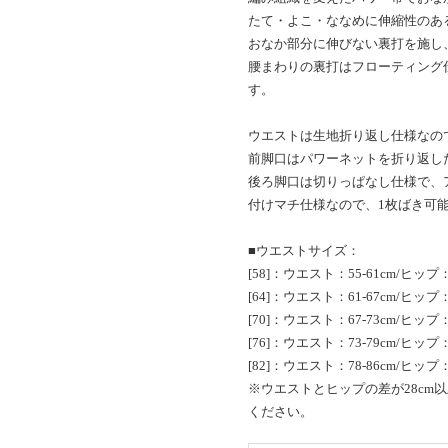
たて・よこ・ななめに伸縮性のあ
おなか部分に伸びない裏打を施し
腰まわりの裏打はフローティング
す。
ウエストは生地折り返し仕様なの
前脚口はパワーネットを折り返し
後ろ脚口は切りっぱなし仕様で、
付けマチ仕様なので、1枚ばき可
■ウエストサイズ：
[58]：ウエスト：55-61cm/ヒップ：7
[64]：ウエスト：61-67cm/ヒップ：8
[70]：ウエスト：67-73cm/ヒップ：8
[76]：ウエスト：73-79cm/ヒップ：8
[82]：ウエスト：78-86cm/ヒップ：9
※ウエストとヒップの差が28cm
ください。