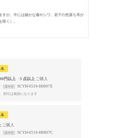
ますが、中には細かな傷やシワ、若干の色落ち等が
を除く）。
見る
000円以上
5 点以上
で
SCYH-0519-H0807E
コード
、割引は無効になります
見る
上
で
SCYH-0519-H0807C
コード