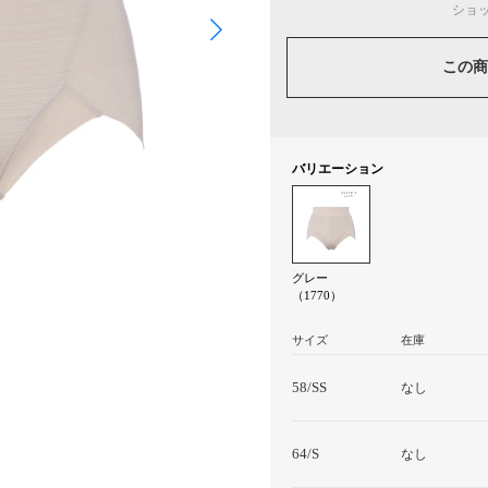
ショ
この商
バリエーション
グレー
（1770）
サイズ
在庫
58/SS
なし
64/S
なし