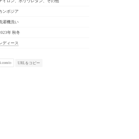
ナイロン、ポリウレタン、その他
カンボジア
洗濯機洗い
2023年 秋冬
レディース
URLをコピー