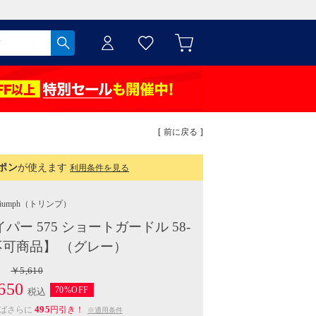
[ 前に戻る ]
ポン
が使えます
利用条件を見る
iumph
（トリンプ）
ー 575 ショートガードル 58-
不可商品】 （グレー）
￥5,610
650
70%OFF
税込
495
えばさらに
円引き！
※適用条件