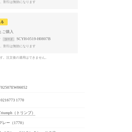
、割引は無効になります
見る
上
で
SCYH-0519-H0807B
コード
、割引は無効になります
です。注文後の適用はできません。
T02507EW06052
10216773 1770
Triumph
（トリンプ）
グレー（1770）