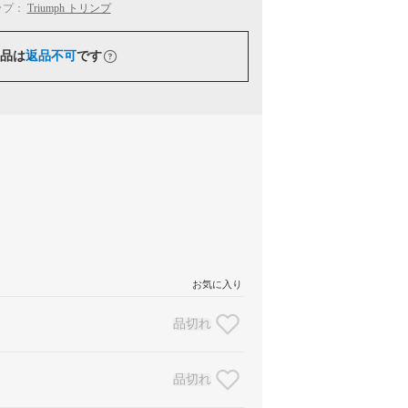
ップ：
Triumph トリンプ
品は
返品不可
です
お気に入り
品切れ
品切れ