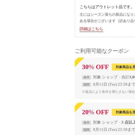
こちらはアウトレット品です。
主にはシーズン落ちの新品になり
ある場合がございます（訳あり品
詳細はこちら
ご利用可能なクーポン
30
%
OFF
対象商品を
対象
ショップ
合計
3,
条件
8月11日 (Tue) 23:59ま
期間
※返品により条件を満たさない場合
20
%
OFF
対象商品を
対象
ショップ
3 点以
条件
8月11日 (Tue) 23:59ま
期間