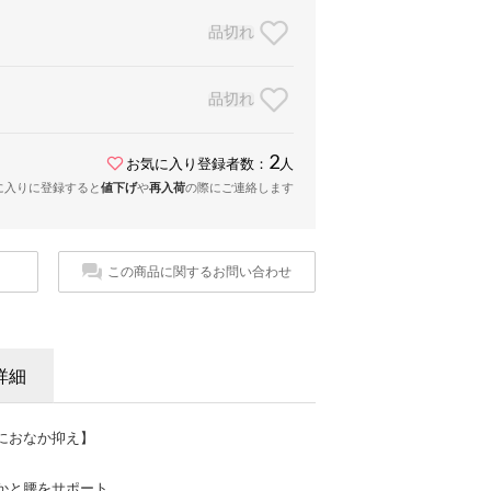
品切れ
品切れ
2
お気に入り登録者数：
人
に入りに登録すると
値下げ
や
再入荷
の際にご連絡します
この商品に関するお問い合わせ
詳細
におなか抑え】
かと腰をサポート。