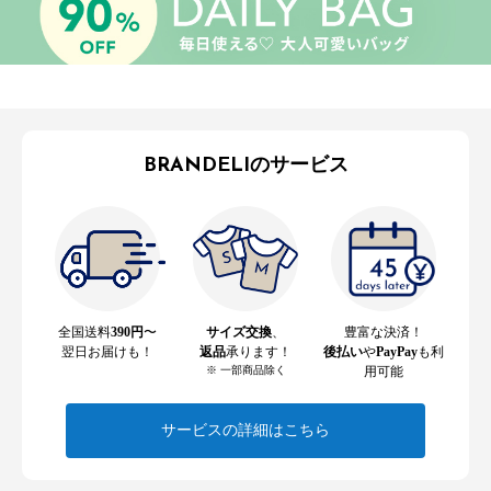
BRANDELIのサービス
全国送料
390円
〜
サイズ交換
、
豊富な決済！
翌日お届けも！
返品
承ります！
後払い
や
PayPay
も利
※ 一部商品除く
用可能
サービスの詳細はこちら