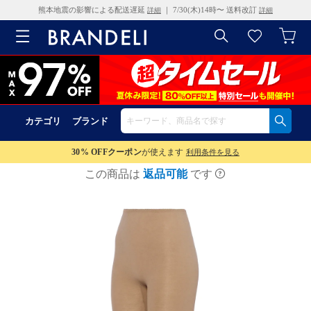
熊本地震の影響による配送遅延
｜ 7/30(木)14時〜 送料改訂
詳細
詳細
カテゴリ
ブランド
30% OFF
クーポン
が使えます
利用条件を見る
この商品は
返品可能
です