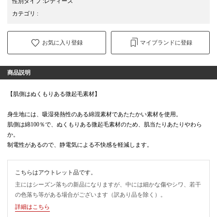
性別タイプ
:
レディース
カテゴリ
:
お気に入り登録
マイブランドに登録
商品説明
【肌側はぬくもりある微起毛素材】
身生地には、吸湿発熱性のある綿混素材であたたかい素材を使用。
肌側は綿100％で、ぬくもりある微起毛素材のため、肌当たりあたりやわら
か。
制電性があるので、静電気による不快感を軽減します。
こちらはアウトレット品です。
主にはシーズン落ちの新品になりますが、中には細かな傷やシワ、若干
の色落ち等がある場合がございます（訳あり品を除く）。
詳細はこちら