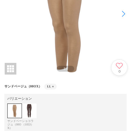
1
/
4
0
サンドベージュ（00OX）
LL
○
バリエーション
サンドベー
ショコラ
ジュ（00O
（1053）
X）