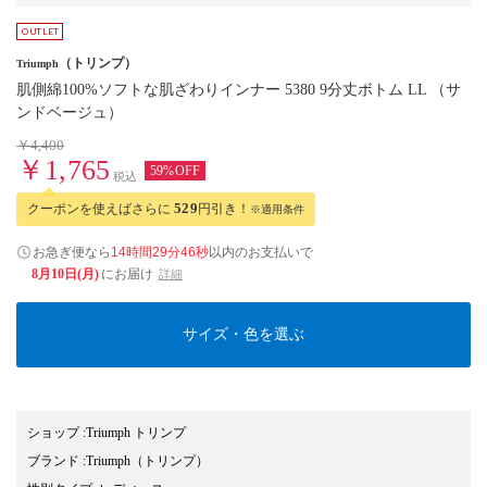
（トリンプ）
Triumph
肌側綿100%ソフトな肌ざわりインナー 5380 9分丈ボトム LL （サ
ンドベージュ）
￥4,400
￥1,765
59%OFF
税込
クーポンを使えばさらに
529
円引き！
※適用条件
お急ぎ便なら
14時間29分45秒
以内
のお支払いで
8月10日(月)
にお届け
詳細
サイズ・色を選ぶ
ショップ
:
Triumph トリンプ
ブランド
:
Triumph
（トリンプ）