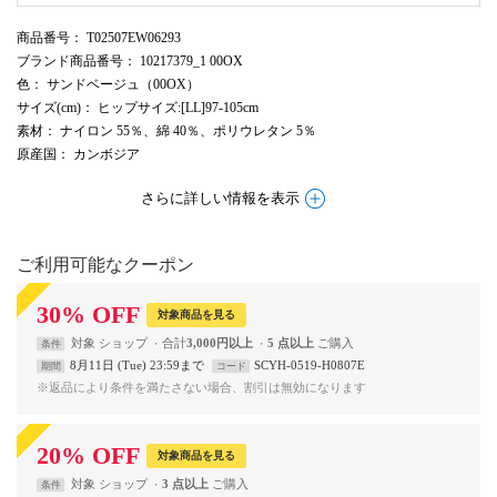
商品番号
： T02507EW06293
ブランド商品番号
： 10217379_1 00OX
色
： サンドベージュ（00OX）
サイズ(cm)
： ヒップサイズ:[LL]97-105cm
素材
： ナイロン 55％、綿 40％、ポリウレタン 5％
原産国
： カンボジア
さらに詳しい情報を表示
ご利用可能なクーポン
30
%
OFF
対象商品を見る
対象
ショップ
合計
3,000円以上
5 点以上
条件
8月11日 (Tue) 23:59まで
SCYH-0519-H0807E
期間
コード
※返品により条件を満たさない場合、割引は無効になります
20
%
OFF
対象商品を見る
対象
ショップ
3 点以上
条件