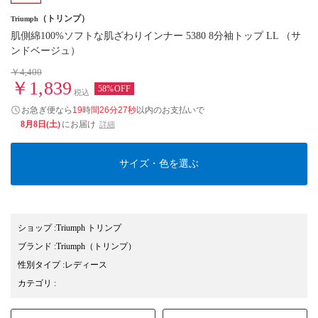
（トリンプ）
Triumph
肌側綿100%ソフトな肌ざわりインナー 5380 8分袖トップ LL （サ
ンドベージュ）
￥4,400
￥1,839
58%OFF
税込
お急ぎ便なら
19時間26分26秒
以内
のお支払いで
8月8日(土)
にお届け
詳細
サイズ・色を選ぶ
ショップ
:
Triumph トリンプ
ブランド
:
Triumph
（トリンプ）
性別タイプ
:
レディース
カテゴリ
: