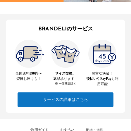
BRANDELIのサービス
全国送料
390円
〜
サイズ交換
、
豊富な決済！
翌日お届けも！
返品
承ります！
後払い
や
PayPay
も利
※ 一部商品除く
用可能
サービスの詳細はこちら
ご利用ガイド
お支払い
配送・送料