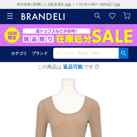
熊本地震の影響による配送遅延
｜ 7/30(木)14時〜 送料改訂
詳細
詳細
カテゴリ
ブランド
この商品は
返品可能
です