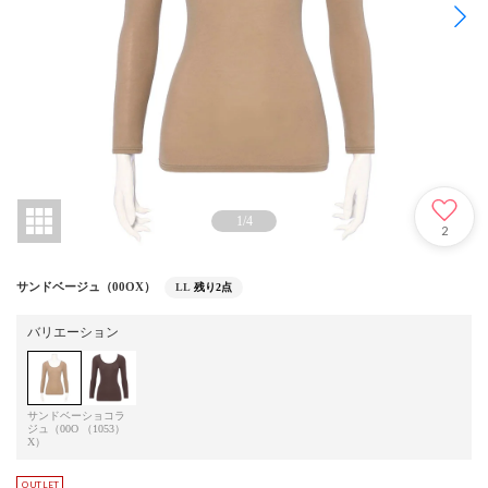
1
/
4
2
サンドベージュ（00OX）
LL
残り2点
バリエーション
サンドベー
ショコラ
ジュ（00O
（1053）
X）