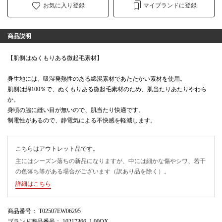
お気に入り登録
マイブランドに登録
商品説明
【肌側はぬくもりある微起毛素材】
身生地には、吸湿発熱性のある綿混素材であたたかい素材を使用。
肌側は綿100％で、ぬくもりある微起毛素材のため、肌当たりあたりやわら
か。
身頃の脇に縫い目が無いので、肌当たり快適です。
制電性があるので、静電気による不快感を軽減します。
こちらはアウトレット品です。
主にはシーズン落ちの新品になりますが、中には細かな傷やシワ、若干
の色落ち等がある場合がございます（訳あり品を除く）。
詳細はこちら
商品番号
： T02507EW06295
ブランド商品番号
： 10217366_1 00OX