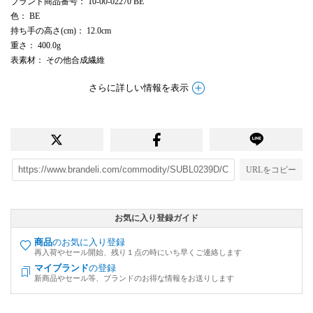
ブランド商品番号
： 10-00-02270 BE
色
： BE
持ち手の高さ(cm)
： 12.0cm
重さ
： 400.0g
表素材
： その他合成繊維
さらに詳しい情報を表示
URLをコピー
お気に入り登録ガイド
商品
のお気に入り登録
再入荷やセール開始、残り１点の時にいち早くご連絡します
マイブランド
の登録
新商品やセール等、ブランドのお得な情報をお送りします