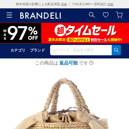
熊本地震の影響による配送遅延
｜ 7/30(木)14時〜 送料改訂
詳細
詳細
カテゴリ
ブランド
この商品は
返品可能
です