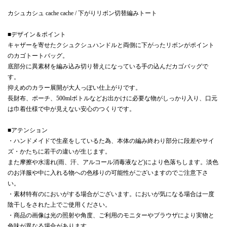
カシュカシュ cache cache / 下がりリボン切替編みトート
■デザイン＆ポイント
キャザーを寄せたクシュクシュハンドルと両側に下がったリボンがポイント
のカゴトートバッグ。
底部分に異素材を編み込み切り替えになっている手の込んだカゴバッグで
す。
抑えめのカラー展開が大人っぽい仕上がりです。
長財布、ポーチ、500mlボトルなどお出かけに必要な物がしっかり入り、口元
は巾着仕様で中が見えない安心のつくりです。
■アテンション
・ハンドメイドで生産をしているた為、本体の編み終わり部分に段差やサイ
ズ・かたちに若干の違いが生じます。
また摩擦や水濡れ(雨、汗、アルコール消毒液など)により色落ちします。淡色
のお洋服や中に入れる物への色移りの可能性がございますのでご注意下さ
い。
・素材特有のにおいがする場合がございます。においが気になる場合は一度
陰干しをされた上でご使用ください。
・商品の画像は光の照射や角度、ご利用のモニターやブラウザにより実物と
色味が異なる場合があります。