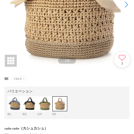
1
/
8
3
BE
FREE
×
バリエーション
BL
BK
GN
BE
（カシュカシュ）
cache cache