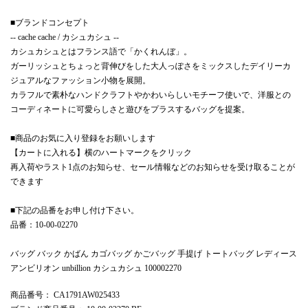
■ブランドコンセプト
-- cache cache / カシュカシュ --
カシュカシュとはフランス語で「かくれんぼ」。
ガーリッシュとちょっと背伸びをした大人っぽさをミックスしたデイリーカ
ジュアルなファッション小物を展開。
カラフルで素朴なハンドクラフトやかわいらしいモチーフ使いで、洋服との
コーディネートに可愛らしさと遊びをプラスするバッグを提案。
■商品のお気に入り登録をお願いします
【カートに入れる】横のハートマークをクリック
再入荷やラスト1点のお知らせ、セール情報などのお知らせを受け取ることが
できます
■下記の品番をお申し付け下さい。
品番：10-00-02270
バッグ バック かばん カゴバッグ かごバッグ 手提げ トートバッグ レディース
アンビリオン unbillion カシュカシュ 100002270
商品番号
： CA1791AW025433