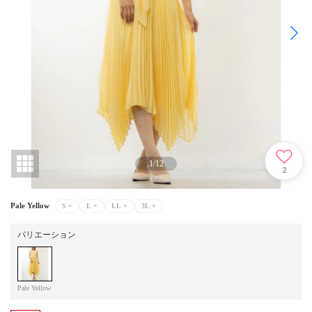
1
/
12
2
Pale Yellow
S
×
L
×
LL
×
3L
×
バリエーション
Pale Yellow