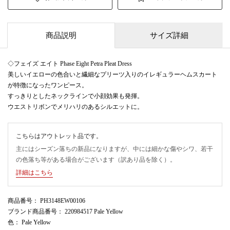
商品説明
サイズ詳細
◇フェイズ エイト Phase Eight Petra Pleat Dress
美しいイエローの色合いと繊細なプリーツ入りのイレギュラーヘムスカート
が特徴になったワンピース。
すっきりとしたネックラインで小顔効果も発揮。
ウエストリボンでメリハリのあるシルエットに。
こちらはアウトレット品です。
主にはシーズン落ちの新品になりますが、中には細かな傷やシワ、若干
の色落ち等がある場合がございます（訳あり品を除く）。
詳細はこちら
商品番号
： PH3148EW00106
ブランド商品番号
： 220984517 Pale Yellow
色
： Pale Yellow