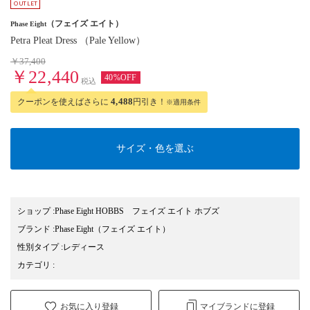
（フェイズ エイト）
Phase Eight
Petra Pleat Dress （Pale Yellow）
￥37,400
￥22,440
40%OFF
税込
クーポンを使えばさらに
4,488
円引き！
※適用条件
サイズ・色を選ぶ
ショップ
:
Phase Eight HOBBS フェイズ エイト ホブズ
ブランド
:
Phase Eight
（フェイズ エイト）
性別タイプ
:
レディース
カテゴリ
:
お気に入り登録
マイブランドに登録