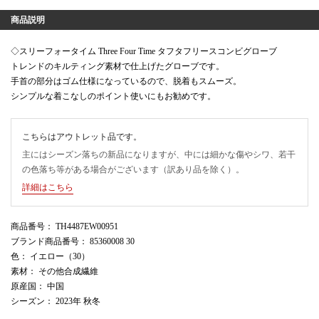
商品説明
◇スリーフォータイム Three Four Time タフタフリースコンビグローブ
トレンドのキルティング素材で仕上げたグローブです。
手首の部分はゴム仕様になっているので、脱着もスムーズ。
シンプルな着こなしのポイント使いにもお勧めです。
こちらはアウトレット品です。
主にはシーズン落ちの新品になりますが、中には細かな傷やシワ、若干
の色落ち等がある場合がございます（訳あり品を除く）。
詳細はこちら
商品番号
： TH4487EW00951
ブランド商品番号
： 85360008 30
色
： イエロー（30）
素材
： その他合成繊維
原産国
： 中国
シーズン
： 2023年 秋冬