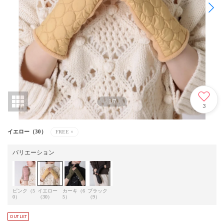
1
/
7
3
イエロー（30）
FREE
×
バリエーション
ピンク（5
イエロー
カーキ（6
ブラック
0）
（30）
5）
（9）