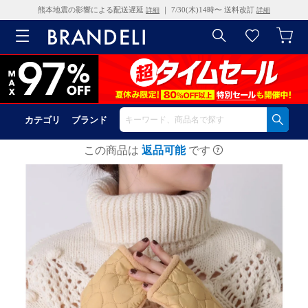
熊本地震の影響による配送遅延
｜ 7/30(木)14時〜 送料改訂
詳細
詳細
カテゴリ
ブランド
この商品は
返品可能
です