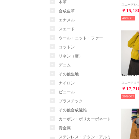
本革
￥15,18
合成皮革
40%
エナメル
スエード
ウール・ニット・ファー
コットン
リネン（麻）
デニム
その他生地
Andrea C
ナイロン
￥17,71
ビニール
30%
プラスチック
その他合成繊維
カーボン・ポリカーボネート
貴金属
ステンレス・チタン・アルミ