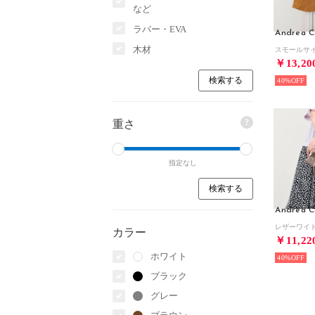
など
ラバー・EVA
Andrea C
木材
￥13,20
40%
?
重さ
指定なし
Andrea C
カラー
￥11,22
ホワイト
40%
ブラック
グレー