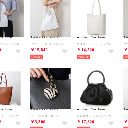
ardone
Andrea Cardone
Andrea Cardone
An
ソフトカーブ ワンハンドルバッグ（レギュラー） （ホワイト）
ソフトカーブ ワンハンドルバッグ（ワイド） （ホワイト）
エブリデイ・ベーシックトート （ホワイト）
0
￥15,840
￥14,520
￥
40%
40%
40
ardone
Andrea Cardone
Andrea Cardone
An
andrea cardone トートバッグ 1941 ハンドバッグ ポーチ付き （camel/キャメル）
ハート型レザーキーチャーム （ブラックコンビ）
異素材コンビハンドバッグ （ブラックコンビ）
2
￥3,300
￥17,820
￥