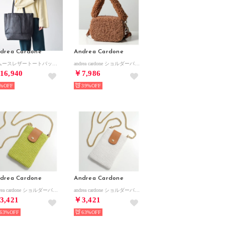
drea Cardone
Andrea Cardone
スムースレザートートバッグ （ブラック）
andrea cardone ショルダーバッグ 1031 TEDDY&STRAP （Camel/キャメル）
16,940
￥7,986
%
39%
drea Cardone
Andrea Cardone
andrea cardone ショルダーバッグ m611 ラフィア×レザー （168/グリーン）
andrea cardone ショルダーバッグ m611 ラフィア×レザー （185/ホワイト）
3,421
￥3,421
63%
63%