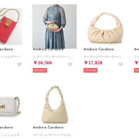
ardone
Andrea Cardone
Andrea Cardone
An
andrea cardone ショルダーバッグ m611 ラフィア×レザー （ピンク）
メタリックレザーチェーンバッグ （ゴールド）
ギャザーレザーホーボーバッグ （アイボリー）
￥10,560
￥17,820
￥
40%
40%
40
ardone
Andrea Cardone
キルティングミニショルダーバッグ （ホワイト）
ウーブンレザーハンドルホーボーバッグ （ライトベージュ）