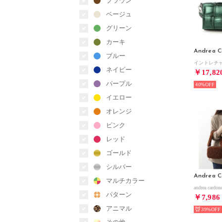
ブラウン
ベージュ
グリーン
カーキ
Andrea C
ブルー
ネイビー
￥17,82
パープル
40%
イエロー
オレンジ
ピンク
レッド
ゴールド
シルバー
Andrea C
マルチカラー
パターン
￥7,986
アニマル
39%