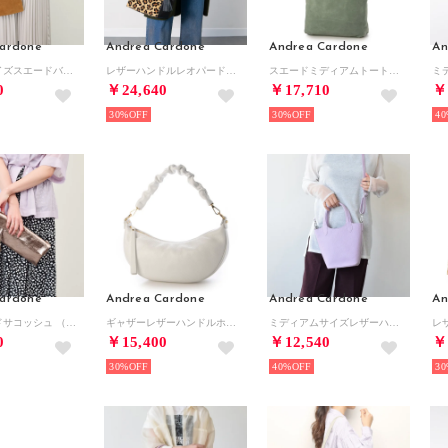
ardone
Andrea Cardone
Andrea Cardone
An
スモールサイズスエードバッグ （ライトブラウンスウェード）
レザーハンドルレオパード柄ハンドバッグ （マルチコンビ）
スエードミディアムトートバッグ （グリーンスウェード）
0
￥24,640
￥17,710
￥
30%
30%
40
ardone
Andrea Cardone
Andrea Cardone
An
レザーワイドサコッシュ （ブロンズ）
ギャザーレザーハンドルホーボーバッグ （ホワイト）
ミディアムサイズレザーハンドバッグ （ラベンダー）
0
￥15,400
￥12,540
￥
30%
40%
30