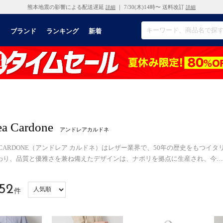
熊本地震の影響による配送遅延
｜ 7/30(木)14時〜 送料改訂
詳細
詳細
リ
ブランド
ランキング
新着
ea Cardone
アンドレアカルドネ
A CARDONE（アンドレア カルドネ）はレザー業界で、50年の歴史をもつ
わり、品質と優雅さを兼ね備えたデザインは、ナポリを拠点に生産され、今
…
52
件