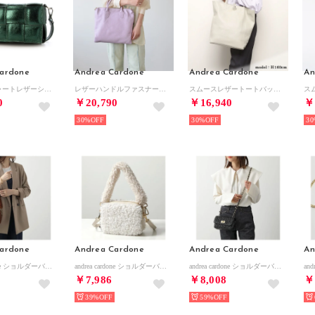
ardone
Andrea Cardone
Andrea Cardone
An
イントレチャートレザーショルダーバッグ （グリーンコンビ）
レザーハンドルファスナー付きバッグ （ラベンダー）
スムースレザートートバッグ （ライトベージュ）
0
￥20,790
￥16,940
￥
30%
30%
30
ardone
Andrea Cardone
Andrea Cardone
An
andrea cardone ショルダーバッグ 1031 TEDDY&STRAP （Brown/ブラウン）
andrea cardone ショルダーバッグ 1031 TEDDY&STRAP （Latte/オフホワイト）
andrea cardone ショルダーバッグ 1828/c1 レザー キルティング （black/ブラック）
￥7,986
￥8,008
￥
39%
59%