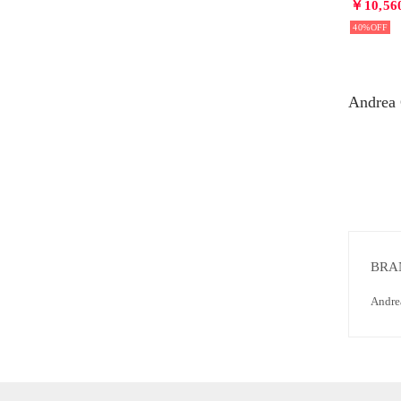
￥10,56
40%
Andre
BRA
And