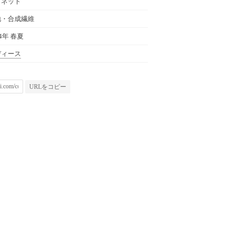
グネット
地・合成繊維
24年 春夏
ディース
URLをコピー