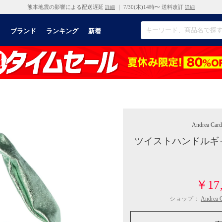
熊本地震の影響による配送遅延
｜ 7/30(木)14時〜 送料改訂
詳細
詳細
リ
ブランド
ランキング
新着
Andrea Car
ツイストハンドルギ
￥17,
ショップ：
Andre