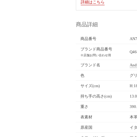
詳細はこちら
商品詳細
商品番号
AN7
ブランド商品番号
Q46
※店舗お問い合わせ用
ブランド名
And
色
グリ
サイズ(cm)
H:1
持ち手の高さ(cm)
13.
重さ
390
表素材
本
原産国
イ