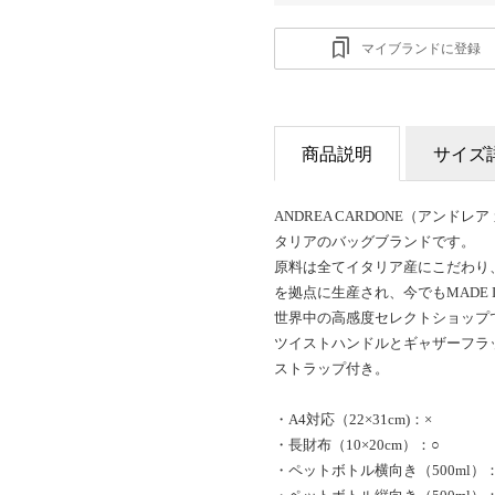
マイブランドに登録
商品説明
サイズ
ANDREA CARDONE（アンド
タリアのバッグブランドです。
原料は全てイタリア産にこだわり
を拠点に生産され、今でもMADE I
世界中の高感度セレクトショップ
ツイストハンドルとギャザーフラ
ストラップ付き。
・A4対応（22×31cm)：×
・長財布（10×20cm）：○
・ペットボトル横向き（500ml）