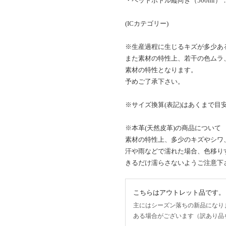
・ペットボトル縦向き（500ml）：
(ICカテゴリー)
※生産過程に生じるキズが多少あ
また素材の特性上、若干の色ムラ
素材の特性となります。
予めご了承下さい。
※サイズ換算(表記)はあくまで目
※本革(天然皮革)の商品について
素材の特性上、多少のキズやシワ
汗や雨などで濡れた場合、色移り
きるだけ濡らさないようご注意下
こちらはアウトレット品です。
主にはシーズン落ちの新品になり
ある場合がございます（訳あり品