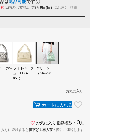
品は
返品可能
です
3秒
以内
のお支払いで
8月9日(日)
にお届け
詳細
ー（SV-
ライトベージ
グリーン
ュ（LBG-
（GR-270）
050）
お気に入り
カートに入れる
0
お気に入り登録者数：
人
に入りに登録すると
値下げ
や
再入荷
の際にご連絡します