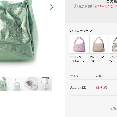
この商
お急ぎ便なら
23時間25分5
バリエーション
ラベンダー
グレー（GY-
シルバ
（LA-210）
150）
350）
サイズ
在庫
ALL/FREE
残り1点
お気