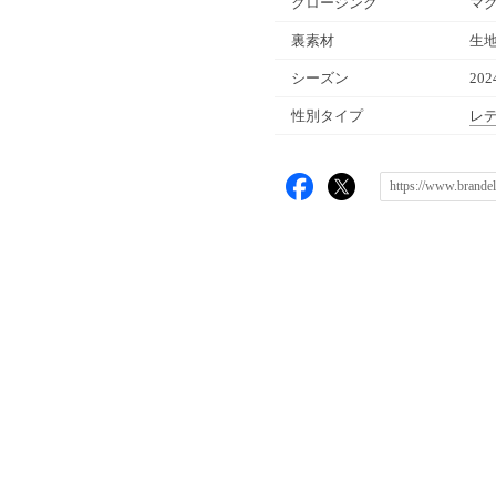
クロージング
マ
裏素材
生
シーズン
20
性別タイプ
レ