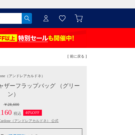
[ 前に戻る ]
done
（アンドレアカルドネ）
ャザーフラップバッグ （グリー
ン）
￥28,600
160
40%OFF
税込
a Cardone（アンドレアカルドネ） 公式