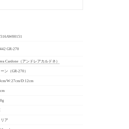
516AW00151
442 GR-270
rea Cardone
（アンドレアカルドネ）
ーン（GR-270）
8cm/W:27cm/D:12cm
0cm
.0g
革
タリア