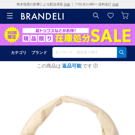
熊本地震の影響による配送遅延
｜ 7/30(木)14時〜 送料改訂
詳細
詳細
カテゴリ
ブランド
この商品は
返品可能
です