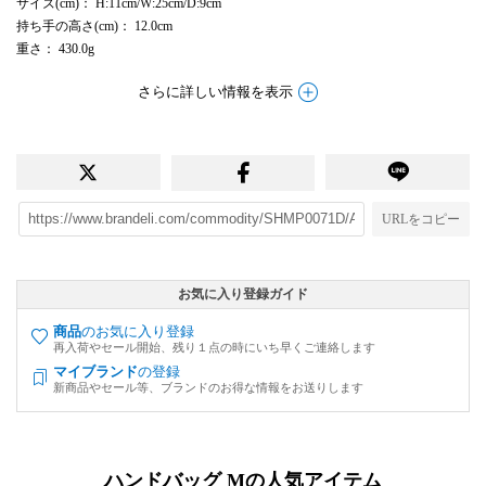
サイズ(cm)
： H:11cm/W:25cm/D:9cm
持ち手の高さ(cm)
： 12.0cm
重さ
： 430.0g
さらに詳しい情報を表示
URLをコピー
お気に入り登録ガイド
商品
のお気に入り登録
再入荷やセール開始、残り１点の時にいち早くご連絡します
マイブランド
の登録
新商品やセール等、ブランドのお得な情報をお送りします
ハンドバッグ Mの人気アイテム