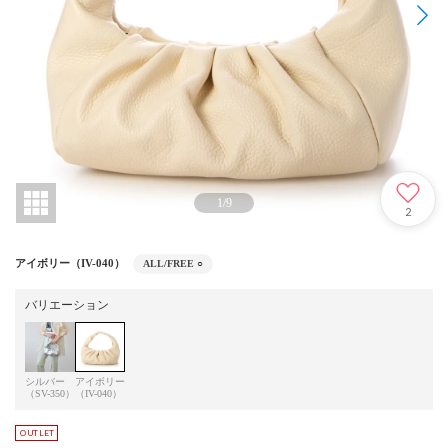
1
/
9
2
アイボリー（IV-040）
ALL/FREE
○
バリエーション
シルバー
アイボリー
（SV-350）
（IV-040）