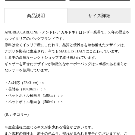
商品説明
サイズ詳細
ANDREA CARDONE（アンドレア カルドネ）はレザー業界で、50年の歴史を
もつイタリアのバッグブランドです。
原料は全てイタリア産にこだわり、品質と優雅さを兼ね備えたデザインは、
ナポリを拠点に生産され、今でもMADE IN ITALYにこだわっています。
世界中の高感度セレクトショップで取り扱われています。
ギャザーを寄せたデザインが特徴的なホーボーバッグはシボ感のある柔らか
なレザーを使用しています。
・A4対応（22×31cm)：×
・長財布（10×20cm）：○
・ペットボトル横向き（500ml）：○
・ペットボトル縦向き（500ml）：×
(ICカテゴリー)
※生産過程に生じるキズが多少ある場合がございます。
また素材の特性上、若干の色ムラ、擦れが見られる場合がございますが、こ