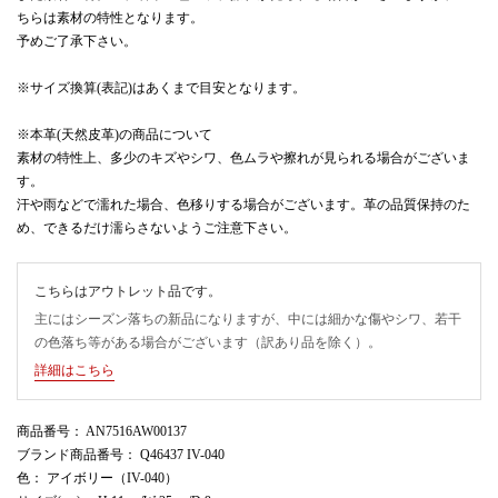
ちらは素材の特性となります。
予めご了承下さい。
※サイズ換算(表記)はあくまで目安となります。
※本革(天然皮革)の商品について
素材の特性上、多少のキズやシワ、色ムラや擦れが見られる場合がございま
す。
汗や雨などで濡れた場合、色移りする場合がございます。革の品質保持のた
め、できるだけ濡らさないようご注意下さい。
こちらはアウトレット品です。
主にはシーズン落ちの新品になりますが、中には細かな傷やシワ、若干
の色落ち等がある場合がございます（訳あり品を除く）。
詳細はこちら
商品番号
： AN7516AW00137
ブランド商品番号
： Q46437 IV-040
色
： アイボリー（IV-040）