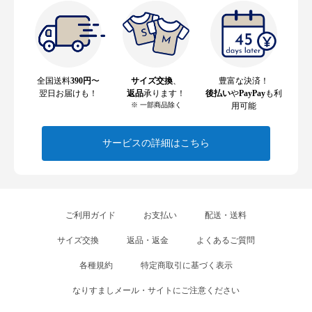
全国送料
390円
〜
サイズ交換
、
豊富な決済！
翌日お届けも！
返品
承ります！
後払い
や
PayPay
も利
※ 一部商品除く
用可能
サービスの詳細はこちら
ご利用ガイド
お支払い
配送・送料
サイズ交換
返品・返金
よくあるご質問
各種規約
特定商取引に基づく表示
なりすましメール・サイトにご注意ください