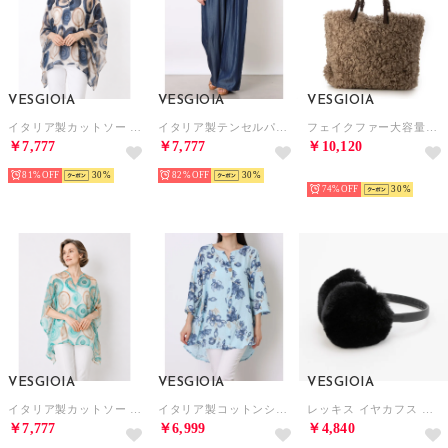
VESGIOIA
VESGIOIA
VESGIOIA
イタリア製カットソー （ネイビー）
イタリア製テンセルパンツ （インディゴブルー）
フェイクファー大容量バッグ （タウぺ）
￥7,777
￥7,777
￥10,120
81%
30
82%
30
NEW
74%
30
VESGIOIA
VESGIOIA
VESGIOIA
イタリア製カットソー （ミント）
イタリア製コットンシャツ （スカイ）
レッキス イヤカフス （ブラック）
￥7,777
￥6,999
￥4,840