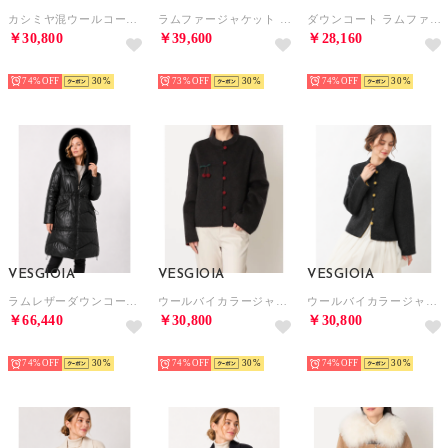
カシミヤ混ウールコートテーラー襟 （グレー）
ラムファージャケット （ブラウン）
ダウンコート ラムファー襟 （ブラック）
￥30,800
￥39,600
￥28,160
NEW
NEW
NEW
74%
30
73%
30
74%
30
VESGIOIA
VESGIOIA
VESGIOIA
ラムレザーダウンコートフォックス襟 （ブラック）
ウールバイカラージャケット （ワイン）
ウールバイカラージャケット （マスタード）
￥66,440
￥30,800
￥30,800
NEW
NEW
NEW
74%
30
74%
30
74%
30