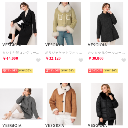
VESGIOIA
VESGIOIA
VESGIOIA
カシミヤ混ロングウールコート （ダークグレー）
ポリジャケットフォックス付 （ミント）
カシミヤ混ウールコートテーラー襟 （ダークグレー）
￥44,000
￥32,120
￥30,800
NEW
NEW
NEW
76%
30
75%
30
74%
30
VESGIOIA
VESGIOIA
VESGIOIA