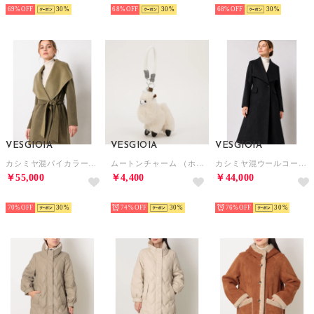
69%
30
68%
30
68%
30
VESGIOIA
VESGIOIA
VESGIOIA
カシミヤ混パイカラーウールコート （モス/カーキ）
ムートンチャーム （ホワイト）
カシミヤ混ウールコート （ネイビー）
￥55,000
￥4,400
￥44,000
NEW
NEW
NEW
70%
30
74%
30
76%
30