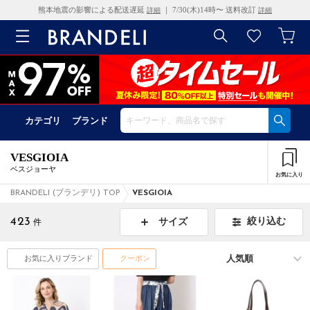
熊本地震の影響による配送遅延
｜ 7/30(木)14時〜 送料改訂
詳細
詳細
カテゴリ
ブランド
VESGIOIA
ベスジョーヤ
お気に入り
BRANDELI (ブランデリ) TOP
VESGIOIA
423
絞り込む
サイズ
件
お気に入りブランド
クーポン