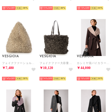
NEW
NEW
NEW
75%
30
73%
30
73%
30
VESGIOIA
VESGIOIA
VESGIOIA
フェイクファーショルダーバッグ （ベージュ）
フェイクファー大容量バッグ （ダークグレー）
カシミヤ混パイカラーウールコート （ブラウン/タウぺ）
￥7,480
￥10,120
￥44,000
NEW
NEW
NEW
74%
30
74%
30
76%
30