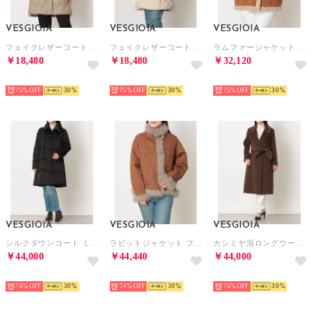
VESGIOIA
VESGIOIA
VESGIOIA
フェイクレザーコート （タウぺ）
フェイクレザーコート （ベージュ）
ラムファージャケット フード付 （ブラウン）
￥18,480
￥18,480
￥32,120
NEW
NEW
NEW
75%
30
75%
30
75%
30
VESGIOIA
VESGIOIA
VESGIOIA
シルクダウンコート ミンク襟 （ブラック）
ラビットジャケット フォックス付 （キャメル）
カシミヤ混ロングウールコート （モカ）
￥44,000
￥44,440
￥44,000
NEW
NEW
NEW
76%
30
74%
30
76%
30