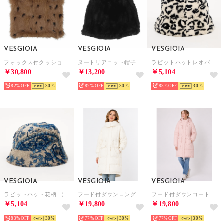
VESGIOIA
VESGIOIA
VESGIOIA
フォックス付クッションカバー （ブラウン）
ヌートリアニット帽子 （ブラック）
ラビットハットレオパード （BK／WH）
￥30,800
￥13,200
￥5,104
82%
30
82%
30
83%
30
VESGIOIA
VESGIOIA
VESGIOIA
ラビットハット花柄 （ブルー）
フード付ダウンロングコート （アイボリー）
フード付ダウンコート （ピンク）
￥5,104
￥19,800
￥19,800
83%
30
77%
30
77%
30