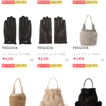
81%
30
80%
30
73%
30
VESGIOIA
VESGIOIA
VESGIOIA
メンズラムレザー手袋 （ブラック-2）
メンズラムレザー手袋 （ブラック-6）
フェイクファー2WAYバッグ （グレー）
￥4,235
￥4,235
￥2,970
77%
30
77%
30
77%
30