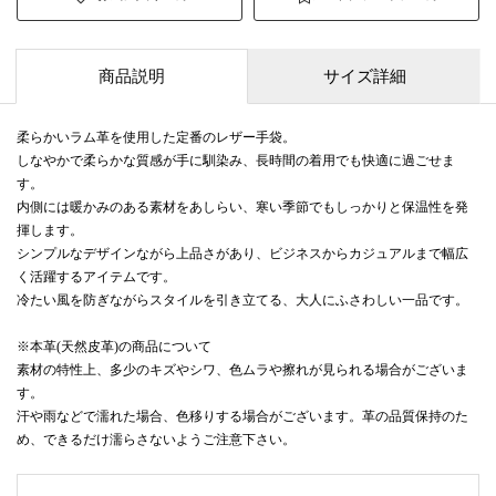
商品説明
サイズ詳細
柔らかいラム革を使用した定番のレザー手袋。
しなやかで柔らかな質感が手に馴染み、長時間の着用でも快適に過ごせま
す。
内側には暖かみのある素材をあしらい、寒い季節でもしっかりと保温性を発
揮します。
シンプルなデザインながら上品さがあり、ビジネスからカジュアルまで幅広
く活躍するアイテムです。
冷たい風を防ぎながらスタイルを引き立てる、大人にふさわしい一品です。
※本革(天然皮革)の商品について
素材の特性上、多少のキズやシワ、色ムラや擦れが見られる場合がございま
す。
汗や雨などで濡れた場合、色移りする場合がございます。革の品質保持のた
め、できるだけ濡らさないようご注意下さい。