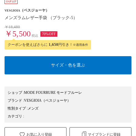
（ベスジョーヤ）
VESGIOIA
メンズラムレザー手袋 （ブラック-5）
￥18,480
￥5,500
70%OFF
税込
クーポンを使えばさらに
1,650
円引き！
※適用条件
サイズ・色を選ぶ
ショップ
:
MODE FOURRURE モードフルーレ
ブランド
:
VESGIOIA
（ベスジョーヤ）
性別タイプ
:
メンズ
カテゴリ
:
お気に入り登録
マイブランドに登録