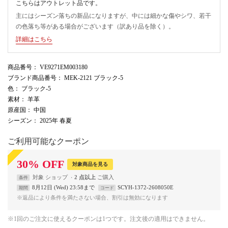
こちらはアウトレット品です。
主にはシーズン落ちの新品になりますが、中には細かな傷やシワ、若干
の色落ち等がある場合がございます（訳あり品を除く）。
詳細はこちら
商品番号
： VE9271EM003180
ブランド商品番号
： MEK-2121 ブラック-5
色
： ブラック-5
素材
： 羊革
原産国
： 中国
シーズン
： 2025年 春夏
ご利用可能なクーポン
30
%
OFF
対象商品を見る
対象
ショップ
2 点以上
条件
8月12日 (Wed) 23:58まで
SCYH-1372-2608050E
期間
コード
※返品により条件を満たさない場合、割引は無効になります
※1回のご注文に使えるクーポンは1つです。注文後の適用はできません。