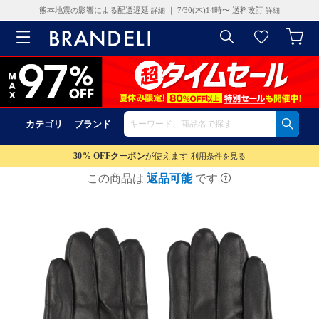
熊本地震の影響による配送遅延
｜ 7/30(木)14時〜 送料改訂
詳細
詳細
カテゴリ
ブランド
30% OFF
クーポン
が使えます
利用条件を見る
この商品は
返品可能
です