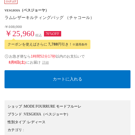
（ベスジョーヤ）
VESGIOIA
ラムレザーキルティングバッグ （チャコール）
￥108,900
￥25,960
76%OFF
税込
クーポンを使えばさらに
7,788
円引き！
※適用条件
お急ぎ便なら
1時間52分16秒
以内
のお支払いで
8月8日(土)
にお届け
詳細
カートに入れる
ショップ
:
MODE FOURRURE モードフルーレ
ブランド
:
VESGIOIA
（ベスジョーヤ）
性別タイプ
:
レディース
カテゴリ
: