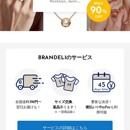
BRANDELIのサービス
全国送料
390円
〜
サイズ交換
、
豊富な決済！
翌日お届けも！
返品
承ります！
後払い
や
PayPay
も利
※ 一部商品除く
用可能
サービスの詳細はこちら