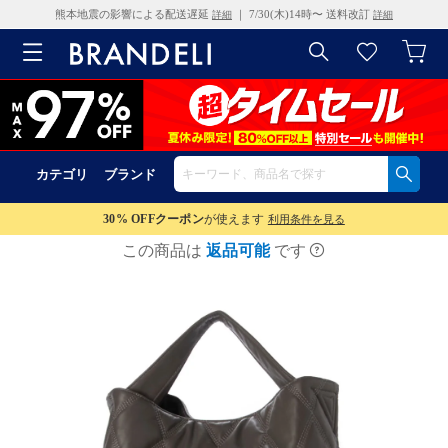
熊本地震の影響による配送遅延
｜ 7/30(木)14時〜 送料改訂
詳細
詳細
カテゴリ
ブランド
30% OFF
クーポン
が使えます
利用条件を見る
この商品は
返品可能
です