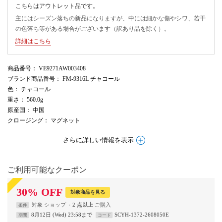
こちらはアウトレット品です。
主にはシーズン落ちの新品になりますが、中には細かな傷やシワ、若干
の色落ち等がある場合がございます（訳あり品を除く）。
詳細はこちら
商品番号
： VE9271AW003408
ブランド商品番号
： FM-9316L チャコール
色
： チャコール
重さ
： 560.0g
原産国
： 中国
クロージング
： マグネット
さらに詳しい情報を表示
ご利用可能なクーポン
30
%
OFF
対象商品を見る
対象
ショップ
2 点以上
条件
8月12日 (Wed) 23:58まで
SCYH-1372-2608050E
期間
コード