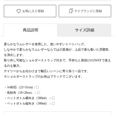
お気に入り登録
マイブランドに登録
商品説明
サイズ詳細
柔らかなラムレザーを使用した、使いやすいトートバッグ。
しなやかで柔らかなラムレザーならではの質感が、上品で落ち着いた雰囲気
を演出します。
取り外し可能なショルダーストラップ付きで、手持ちと肩掛けの2WAYで使え
るのも魅力。
デイリーからお出かけまで幅広いシーンに寄り添う一品です。
※ショルダーストラップのお色はブラックでございます。
・A4対応（22×31cm)：〇
・長財布（10×20cm）：〇
・ペットボトル横向き（500ml）：〇
・ペットボトル縦向き（500ml）：〇