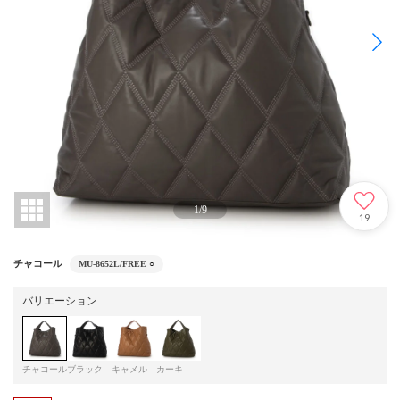
1
/
9
19
チャコール
MU-8652L/FREE
○
バリエーション
チャコール
ブラック
キャメル
カーキ