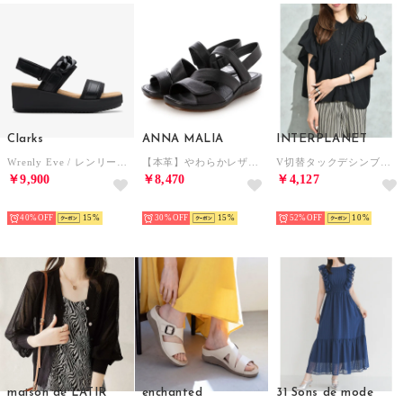
Clarks
ANNA MALIA
INTERPLANET
Wrenly Eve / レンリーイヴ （ブラック/ブラック）
【本革】やわらかレザー ネックベルト サンダル プラット製法 （ブラック）
V切替タックデシンブラウス （ブラック）
￥9,900
￥8,470
￥4,127
SELECT
SELECT
SELECT
40%
15
30%
15
52%
10
maison de LATIR
enchanted
31 Sons de mode