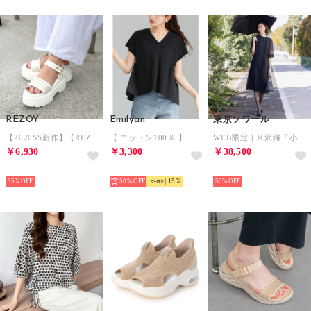
REZOY
Emilyan
東京ソワール
【2026SS新作】【REZOY】グリッターアッパーストラップ厚底ソールサンダル （ホワイト）
【 コットン100％ 】 異素材切替・バックフレアブラウス （ブラック）
WEB限定｜米沢織「小目紗」の涼しい夏用ワンピース （ブラック）
￥6,930
￥3,300
￥38,500
SELECT
SELECT
SELECT
35%
50%
15
50%