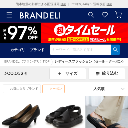
熊本地震の影響による配送遅延
｜ 7/30(木)14時〜 送料改訂
詳細
詳細
カテゴリ
ブランド
BRANDELI (ブランデリ) TOP
レディースファッション (セール・クーポン)
300,052
絞り込む
サイズ
件
お気に入りブランド
クーポン