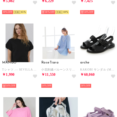
￥5,082
￥6,229
￥7,425
SELECT
SELECT
SELECT
40%
15
30%
10
50%
MANGO
RoseTiara
arche
Tシャツ .-- SEVILLA （ブラック）
小花刺繍バルーンスリーブチュニック （ブルー）
KAKOBI サンダル (MAHA)（ブラック） （NOIR）
￥1,990
￥11,550
￥60,060
SELECT
SELECT
SELECT
50%
50%
30%