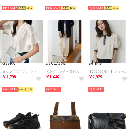
SELECT
SELECT
SELECT
69%
15
62%
10
33%
15
GeeRA
DoCLASSE
ad thie
タックデザインスキッパーブラウス（半袖） （オフホワイト）
ドライタッチ・美脚ストレートパンツ／68? （ストライプ）
【2026SS新作】ショート丈 パフスリーブ ポロシャツ （アイボリー）
￥1,798
￥1,646
￥2,979
SELECT
SELECT
SELECT
69%
15
70%
40%