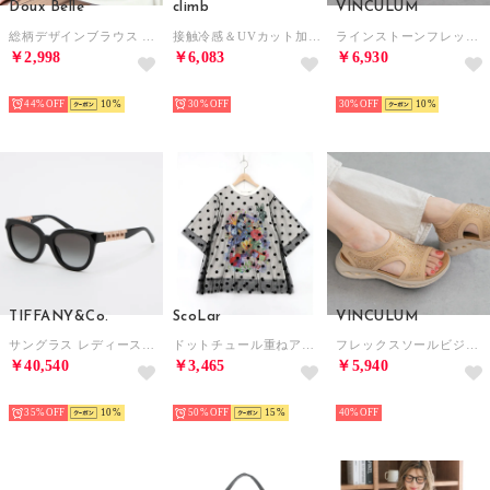
Doux Belle
climb
VINCULUM
総柄デザインブラウス レディース トップス （ベージュ）
接触冷感＆UVカット加工サンダル （PINK）
ラインストーンフレックスソールサンダル （ベージュ）
￥2,998
￥6,083
￥6,930
SELECT
SELECT
SELECT
44%
10
30%
30%
10
TIFFANY&Co.
ScoLar
VINCULUM
サングラス レディース メンズ （ブラック）
ドットチュール重ねアート柄Tシャツ （オフホワイト）
フレックスソールビジューサンダル （ベージュ）
￥40,540
￥3,465
￥5,940
SELECT
SELECT
SELECT
35%
10
50%
15
40%