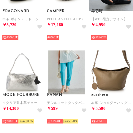
FRAGONARD
CAMPER
卑弥呼
本革 ポインテッドトゥパンプス （ブラック）
PELOTAS FLOTA UP / サンダル （ブラック）
【WEB限定デザイン】リカバリートングサンダル/661251 （ブラック）
￥5,720
￥17,160
￥4,950
SELECT
SELECT
SELECT
65%
40%
50%
MODE FOURRURE
RANAN
zucchero
イタリア製本革チェーンハンドルバッグ （シルバー/SV）
美シルエットタックパンツ （ファニーブルー65）
本革 ショルダーバッグ レディース 軽量 斜めがけ マチ広 （OAK）
￥14,300
￥599
￥5,500
SELECT
SELECT
SELECT
73%
30
81%
20
50%