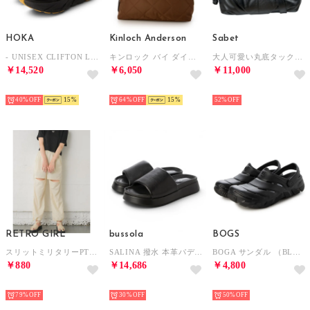
HOKA
Kinloch Anderson
Sabet
- UNISEX CLIFTON L ATHLETICS【1160050-BBLC】 （BLACK/BLACK）
キンロック バイ ダイヤモンドキルティング L字ファスナー ショルダーバッグ （アンバー）
大人可愛い丸底タックデザインショルダーバッグ （ブラック）
￥14,520
￥6,050
￥11,000
SELECT
SELECT
SELECT
40%
15
64%
15
52%
RETRO GIRL
bussola
BOGS
スリットミリタリーPT （WHT3）
SALINA 撥水 本革パデッドスライドサンダル （Black）
BOGA サンダル （BLACK）
￥880
￥14,686
￥4,800
SELECT
SELECT
SELECT
79%
30%
50%