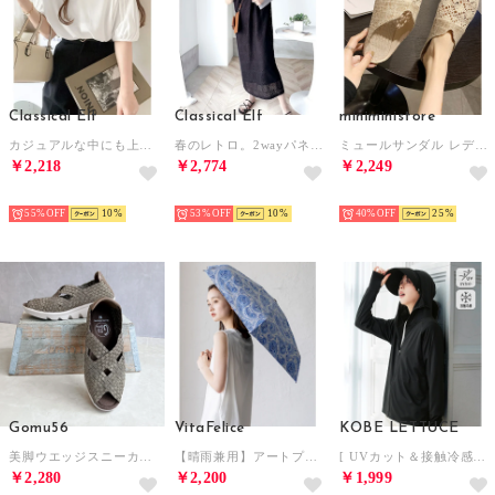
Classical Elf
Classical Elf
miniministore
カジュアルな中にも上品さを。綿100% 袖山タックラグラン半袖Tシャツ （ホワイト）
春のレトロ。2wayパネルレースジャンパースカート （ブラック）
ミュールサンダル レディース ぺたんこ
￥2,218
￥2,774
￥2,249
SELECT
SELECT
SELECT
55%
10
53%
10
40%
25
Gomu56
VitaFelice
KOBE LETTUCE
美脚ウエッジスニーカー （ブロンズ）
【晴雨兼用】アートプリント折りたたみ傘（カラフル/軽量） （PAISLEY）
[ UVカット＆接触冷感 ] M L XL 取り外しサンバイザー付きパーカー【A指穴】[選べる2タイプ] [C7760]【返品不可商品】 （ブラック）
￥2,280
￥2,200
￥1,999