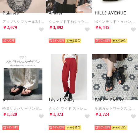
Palissee
Amulet
HILLS AVENUE
アップリケフルール3/4カップブラ＆ショーツ 【返品不可商品】 （カーキ）
クロップド半袖ジャケット レディース 10代 20代 30代 韓国ファッション 春 夏 カジュアル 可愛い シンプル おしゃれ 大人 無地 羽織り （ベージュ）
ポインテッドトゥパンプス （ブラックドット）
￥2,079
￥3,892
￥6,435
SELECT
SELECT
SELECT
30%
39%
20
70%
20
A.I
Lily of Valley
FABBY FABBY.
軽量リカバリーサンダルトングビーチサンダル33-7096 （BL）
タック ワイド ストレート パンツ 上品 カジュアル きれいめ ボトムス ロング ゆったり （RD）
厚底カットワークスポーツサンダル （ブラックブラック）
￥1,320
￥1,373
￥2,724
SELECT
SELECT
SELECT
49%
70%
15
50%
15