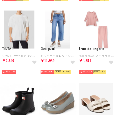
TiLTAN
Desigual
fran de lingerie
リカバリーウェア Tシャツ （ホワイト）
ミッキーキュロットジーンズ （ブルー）
≪tororelax とろリラ≫ 七分袖プルオーバー＆テーパードパンツ セットアップ 「とろリラ かぶり上下セット」 かぶり上下セット （ピンク）
￥2,640
￥11,939
￥4,851
SELECT
SELECT
SELECT
60%
40%
￥1,500
37%
15