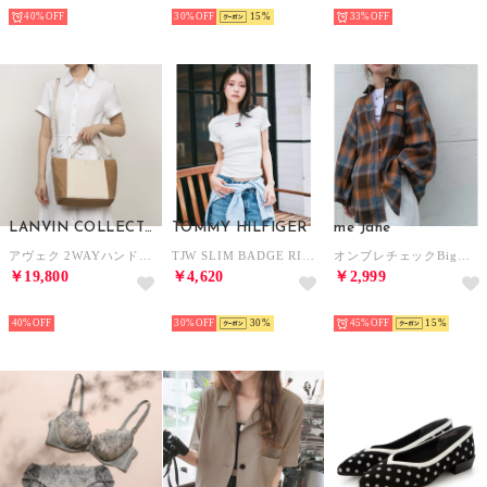
SELECT
SELECT
SELECT
40%
30%
15
33%
LANVIN COLLECTION
TOMMY HILFIGER
me Jane
アヴェク 2WAYハンドバッグ［61-6802］ （ベージュ/アイボリー）
TJW SLIM BADGE RIB TEE （ホワイト）
オンブレチェックBigシャツ （ブラウン）
￥19,800
￥4,620
￥2,999
SELECT
SELECT
SELECT
40%
30%
30
45%
15