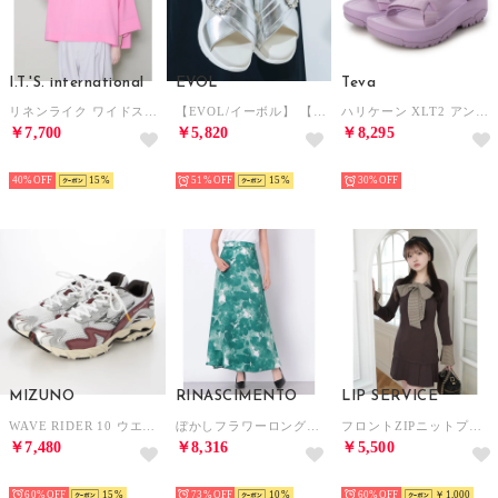
I.T.'S. international
EVOL
Teva
リネンライク ワイドスリーブブラウス （ピンク1）
【EVOL/イーボル】 【軽量・ふかふか】超軽量クロスビジューベルトスポーツサンダル JA4011 （シルバー）
ハリケーン XLT2 アンプソール サンダル （ルーピン）
￥7,700
￥5,820
￥8,295
SELECT
SELECT
SELECT
40%
15
51%
15
30%
MIZUNO
RINASCIMENTO
LIP SERVICE
WAVE RIDER 10 ウエーブ ライダー 10D1GA243114 （WHITE/BLACK/WINERED）
ぼかしフラワーロングスカート （Verde Giada）
フロントZIPニットプリーツワンピース （ブラウン）
￥7,480
￥8,316
￥5,500
SELECT
SELECT
SELECT
60%
15
73%
10
60%
￥1,000