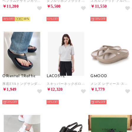
ペプラムデザインカットソー （ブラック）
ダブルリボンフラットサンダル(0604) （ピンク）
スカルプテッド アルバ 25 本革 レディース フラット ストラップ サンダル EU35 （BISCUIT）
￥11,200
￥5,500
￥11,550
SELECT
SELECT
SELECT
30%
10
43%
58%
ORiental TRaffic
LACOSTE
GMOOD
厚底EVAトングサンダル/OT3226 （BLACK）リカバリー
スキッパーネックポロシャツ （ホワイト)
メンズ レディース スポーツサンダル 衝撃吸収 機能性 厚底 トングタイプ ビーサン （グレージュ）
￥1,949
￥12,320
￥1,779
SELECT
SELECT
SELECT
50%
30%
40%