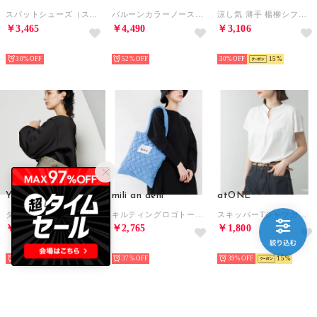
スパットシューズ（スニーカータイプ） 手を使わずに履ける CC-2508
バルーンカラーノースリーブブラウス【綿100％使用】（ブラック）
涼し気 薄手 楊柳シフォン フレアスリーブ ＆レイヤード デザイン スタンドカラー 半袖ブラウス （BL）
￥3,465
￥4,490
￥3,106
SELECT
SELECT
SELECT
30%
52%
30%
15
Y'SACCS
mili an deni
atONE
ダブルポケットベーシックショルダー （グレージュ）
キルティングロゴトートバッグ（80色） （BLU）
スキッパーTシャツカットソー （ホワイト）
￥5,280
￥2,765
￥1,800
SELECT
SELECT
SELECT
40%
15
37%
39%
15