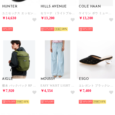
HUNTER
HILLS AVENUE
COLE HAAN
ユニセックス エッセンシャル チェルシー ブーツ （ブラック）
セリーナ （ライトブルー）
ケイリン ボウ ミュール womens （アイボリー レザー）
￥14,630
￥13,200
￥13,200
SELECT
SELECT
SELECT
30%
53%
20
60%
AIGLE
MOUSSY
ESGO
撥水 バックパック RP （モスグリーン）
EASY WAIST LIGHT ストレートデニム L/BLU1
エレガント ブラックレース クリアヒールミュール （ブラック）
￥7,920
￥4,554
￥7,400
SELECT
SELECT
SELECT
55%
15
70%
50%
15