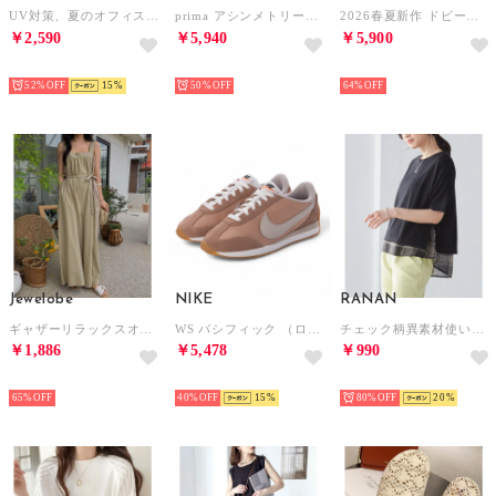
UV対策、夏のオフィス冷房対策に！夏服にピッタリな透け感Vネック上品シアーUVカットカーデ （ブラック）
prima アシンメトリーバックルベルトミュールサンダル （アイボリー）
2026春夏新作 ドビードットフリルワンピース TT627412 （NAVY）
￥2,590
￥5,940
￥5,900
SELECT
SELECT
SELECT
52%
15
50%
64%
Jewelobe
NIKE
RANAN
ギャザーリラックスオールインワン （ベージュ）
WS パシフィック （ローズ）
チェック柄異素材使いプルオーバー （ブラックケイモノトーン）
￥1,886
￥5,478
￥990
SELECT
SELECT
SELECT
65%
40%
15
80%
20