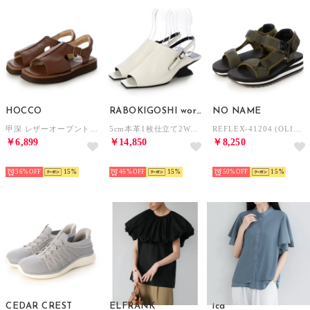
HOCCO
RABOKIGOSHI works
NO NAME
甲深 レザーオープントゥサンダル （DBR）
5cm本革1枚仕立て2WAYサンダル （ホワイト）
REFLEX-41204 (OLIVE)
￥6,899
￥14,850
￥8,250
SELECT
SELECT
SELECT
36%
15
46%
15
50%
15
CEDAR CREST
ELFRANK
ica