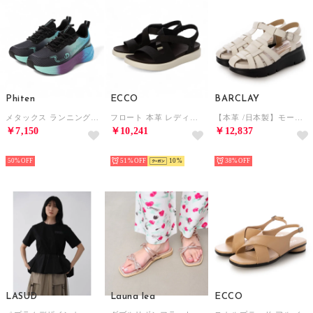
Phiten
ECCO
BARCLAY
メタックス ランニングシューズ （ブルー）
フロート 本革 レディース フラット ストラップ サンダル EU35 （BLACK）
【本革 /日本製】モードテイスト 厚底モールドソールグルカサンダル （IV）
￥7,150
￥10,241
￥12,837
SELECT
SELECT
SELECT
50%
51%
10
38%
LASUD
Launa lea
ECCO