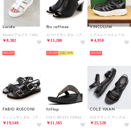
Lucida
Riz raffinee
VINCULUM
Aludra/アルドラ（White）ベルトボリュームサンダル
カバードサンダル （ブラック）
トグルレーススニーカーサンダル （ブラック）
￥8,382
￥13,200
￥4,950
SELECT
SELECT
SELECT
40%
33%
15
50%
FABIO RUSCONI
fitflop
COLE HAAN
メッシュサンダル （ブラック）
LULU MULTI-TONAL GLITTER TOE-POST SANDALS （Black Multi）
ゼログランド アンクル ストラップ サンダル womens （ブラック / ブラック）
￥19,140
￥11,165
￥25,520