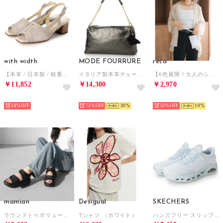
with width
MODE FOURRURE
reca
【本革 / 日本製 / 軽量】チュールデザインバックバンドサンダル （LGY）
イタリア製本革チェーンハンドルバッグ （ブラックメタル）
【6色展開！大人のシアーシャツ】ドルマンシアーシャツ（グレージュ）/ y4376
￥11,852
￥14,300
￥2,970
SELECT
SELECT
SELECT
38%
73%
30
32%
10
mamian
Desigual
SKECHERS
ラウンドトゥボリュームソールスポーツサンダル/C10003 （ブラック）
Tシャツ （ホワイト）
ハンズフリー スリップインズ：ウノ グライドステップ - エア グライダーズ （LT.BLUE）