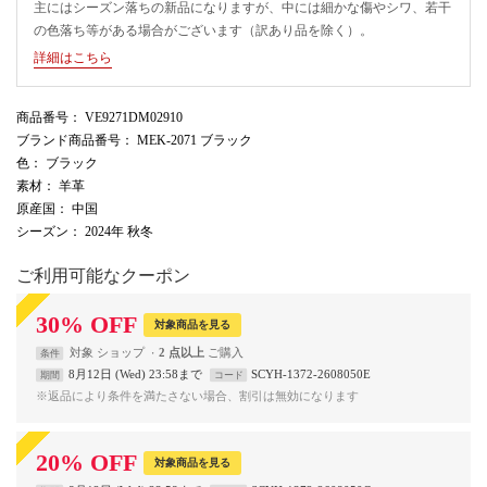
主にはシーズン落ちの新品になりますが、中には細かな傷やシワ、若干
の色落ち等がある場合がございます（訳あり品を除く）。
詳細はこちら
商品番号
： VE9271DM02910
ブランド商品番号
： MEK-2071 ブラック
色
： ブラック
素材
： 羊革
原産国
： 中国
シーズン
： 2024年 秋冬
ご利用可能なクーポン
30
%
OFF
対象商品を見る
対象
ショップ
2 点以上
条件
8月12日 (Wed) 23:58まで
SCYH-1372-2608050E
期間
コード
※返品により条件を満たさない場合、割引は無効になります
20
%
OFF
対象商品を見る