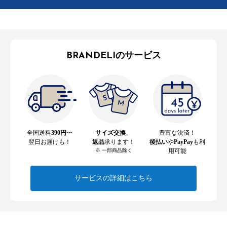
BRANDELIのサービス
全国送料
390円
〜
サイズ交換
、
豊富な決済！
翌日お届けも！
返品
承ります！
後払い
や
PayPay
も利
※ 一部商品除く
用可能
サービスの詳細はこちら