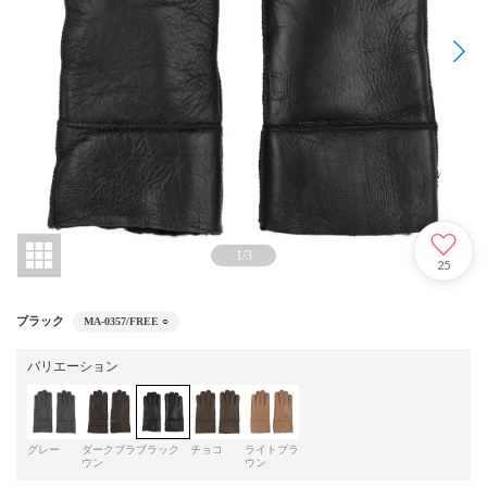
1
/
3
25
ブラック
MA-0357/FREE
○
バリエーション
グレー
ダークブラ
ブラック
チョコ
ライトブラ
ウン
ウン