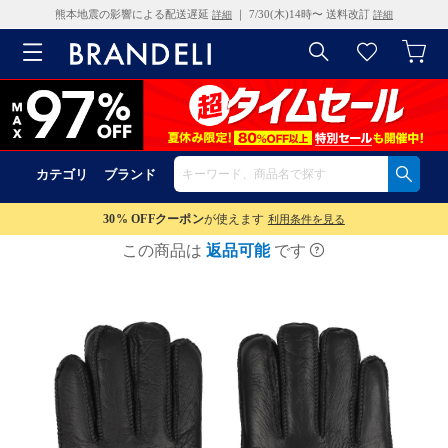
熊本地震の影響による配送遅延
｜ 7/30(木)14時〜 送料改訂
詳細
詳細
カテゴリ
ブランド
30% OFF
クーポン
が使えます
利用条件を見る
この商品は
返品可能
です