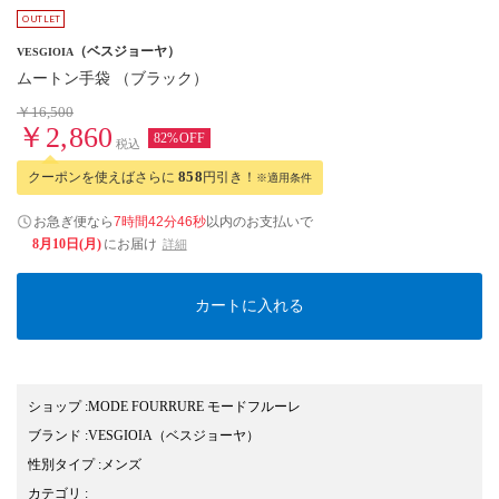
（ベスジョーヤ）
VESGIOIA
ムートン手袋 （ブラック）
￥16,500
￥2,860
82%OFF
税込
クーポンを使えばさらに
858
円引き！
※適用条件
お急ぎ便なら
7時間42分46秒
以内
のお支払いで
8月10日(月)
にお届け
詳細
カートに入れる
ショップ
:
MODE FOURRURE モードフルーレ
ブランド
:
VESGIOIA
（ベスジョーヤ）
性別タイプ
:
メンズ
カテゴリ
: