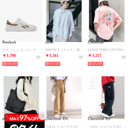
Reebok
coen
Coleman
スマッシュ エッジ / SMASH EDGE SA （フットウェアホワイト/ブラウン）
SMITH’S（スミス）別注ロングスリーブワークシャツ （OFF WHITE）
GOOD TIMES OUTDOOR コールマンTEE （ピンク）
￥3,790
￥3,261
￥3,217
59%
45%
35%
miniministore
Classical Elf
Classical Elf
リュックサック大容量 バックパック大きめ （ブラック）
《JaVa ジャバコラボ》ボーイッシュに”きゅん”。メンズライクペインターパンツ （ベージュ）
《JaVa ジャバコラボ》ボーイッシュに”きゅん”。メンズライクペインターパンツ （ワンウォッシュ）