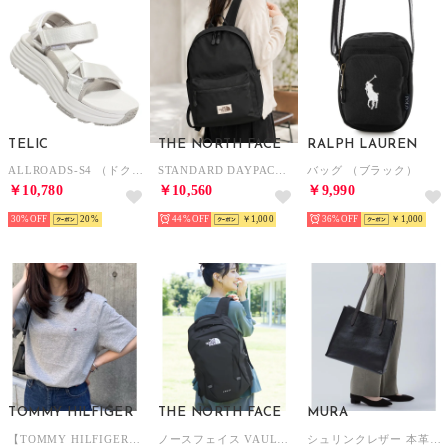
TELIC
THE NORTH FACE
RALPH LAUREN
ALLROADS-S4 （ドクターズホワイト）
STANDARD DAYPACK スタンダード デイパック リュック バックパック バッグ （ブラック）
バッグ （ブラック）
￥10,780
￥10,560
￥9,990
30%
20
44%
￥1,000
36%
￥1,000
TOMMY HILFIGER
THE NORTH FACE
MURA
【TOMMY HILFIGER】トミーヒルフィガー / トップス 半袖 Tシャツ ビッグシルエット クルーネック ワンポイント 無地 ロゴ コットン100%
ノースフェイス VAULT ヴォルト リュック バックパック 27L A4可（ブラック）
シュリンクレザー 本革 a4 大容量 トートバッグ （ブラック）