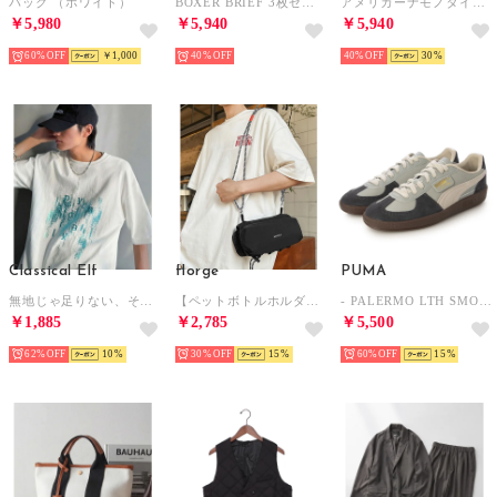
バッグ （ホワイト）
BOXER BRIEF 3枚セット【返品不可商品】 （BLACK）
アメリカーナモノタイプフラッグボックスTシャツ （ホワイト）
￥5,980
￥5,940
￥5,940
60%
￥1,000
40%
40%
30
Classical Elf
florge
PUMA
無地じゃ足りない、そんな日に！コットン100% グリッチノイズ箔プリントTシャツ／Glitch Noise Foil Print T-Shirt （ホワイト）
【ペットボトルホルダー付】マルチWAY コードショルダーバッグ/スマホショルダー/お財布ショルダー （ブラック）
- PALERMO LTH SMOKEY GRAY/DESERT DUST 【396464-23】 （SMOKEY GRAY/DESERT DUST）
￥1,885
￥2,785
￥5,500
62%
10
30%
15
60%
15