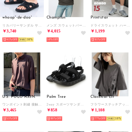
whoop'-de-doo'
Champion
Printstar
リカバリーサンダル サイズ調整バックル付き （BLB）
メンズ スウェットパーカー HOODED SWEATSHIRT C3-C122 （オフブラック）
ドライスウェット ハーフパンツ 吸汗速乾 ショートパンツ 半パン カラバリ 推し活 メッシュ UVカット 00325 （ブラック）
￥3,740
￥4,015
￥1,199
41%
10
50%
81%
U.S. POLO ASSN.
Palm Tree
Classical Elf
ワンポイント刺繍 接触冷感 半袖ポロニットシャツ （ブラウン）
2way スポーツサンダル サンダル （ブラック）
フラワーステッチアップリケデザインTシャツ （チャコール）
￥3,465
￥858
￥1,108
55%
80%
77%
10