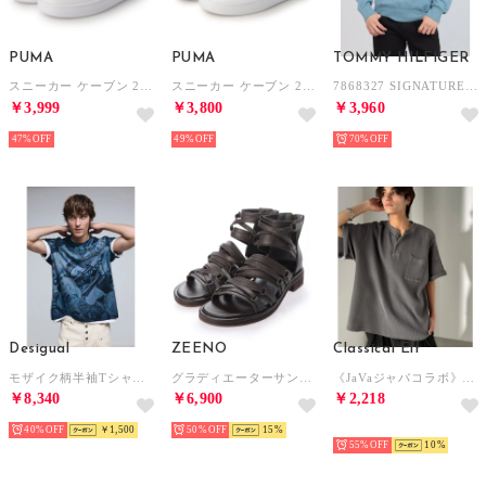
PUMA
PUMA
TOMMY HILFIGER
スニーカー ケーブン 2.0 _ 392290 （ホワイト/シルバー）
スニーカー ケーブン 2.0 392290 （WHITE-VAPOR GRAY-G）
7868327 SIGNATURE SOLID V NECK ニット （シャンブレーヒース）
￥3,999
￥3,800
￥3,960
47%
49%
70%
Desigual
ZEENO
Classical Elf
モザイク柄半袖Tシャツ （ブルー）
グラディエーターサンダル メンズサンダル ミドルカット カジュアルシューズ コンフォートサンダル スポーツサンダル 編み込み メンズシューズ （ダークブラウン）
《JaVaジャバコラボ》綿100％ワッフルピグメント加工ヘビーウェイト 胸ポケット付ヘンリーネックT （グレー）
￥8,340
￥6,900
￥2,218
40%
￥1,500
50%
15
NEW
55%
10