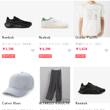
Reebok
Reebok
Ocean Pacific
ターボ パルス / REEBOK TURBO PULSE SA （ブラック）
コート クリーン / COURT CLEAN SA （ホワイト）
半袖Tシャツ （WT）
￥3,590
￥4,290
￥1,650
49%
40%
58%
Calvin Klein
tk.TAKEO KIKUCHI
Reebok
CK DAILY （ホワイト）
【UVカット／ストレッチ】NEUTRAXシリーズ パラシュートパンツ （グレー(012)）
ジグ ライズ / ZIG RISE SA （ブラック）