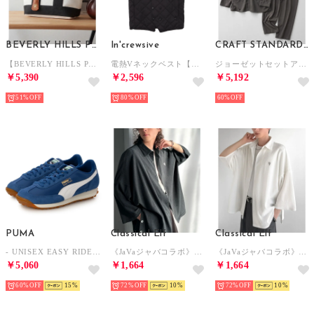
BEVERLY HILLS POLO CLUB
In'crewsive
CRAFT STANDARD BOUTIQUE
【BEVERLY HILLS POLO CLUB】スコッチグレイン ネオレザー ミニ トートバッグ （ホワイト）
電熱Vネックベスト【返品不可商品】 （ブラック）
ジョーゼットセットアップ （チャコールグレー）
￥5,390
￥2,596
￥5,192
51%
80%
60%
PUMA
Classical Elf
Classical Elf
- UNISEX EASY RIDER VINTAGE ROYAL/WHITE【399028-09】 （ROYAL/WHITE）
《JaVaジャバコラボ》スリットボタン仕様リンクル加工オーバーサイズドルマンシャツ （チャコールグレー）
《JaVaジャバコラボ》スリットボタン仕様リンクル加工オーバーサイズドルマンシャツ （オフホワイト）
￥5,060
￥1,664
￥1,664
60%
15
72%
10
72%
10