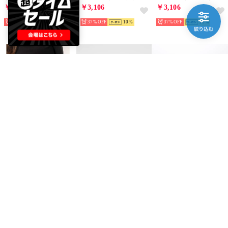
￥3,149
￥3,106
￥3,106
40%
25
37%
10
37%
10
florge
47
HUF
【3サイズ展開】【牛革】ピンバックルレザーライクベルト （L/M/S） （ブラック）
BRAND Los Angeles Dodgers - CLEAN UP BASE RUNNER TONAL NATURAL【14920395 】 （NATURAL）
SET MEGABLAST 6 PANEL CV HAT 帽子 （ナチュラル）
￥1,035
￥2,860
￥3,280
30%
15
35%
15
56%