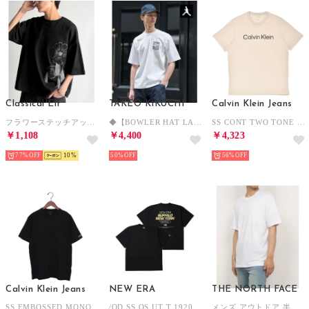
Classical Elf
TAKEO KIKUCHI
Calvin Klein Jeans
フラワーステッチアップリケデザインTシャツ （ブラック）
◆【BOWLER HAT LABEL】アイスクリアコットン ピンナップガール 半袖Tシャツ （ホワイト(001)）
SS CONT TWO TONE LCREWNECK TEE 半袖Tシャツ （ホワイトペッパー）
￥1,108
￥4,400
￥4,323
77%
10
50%
56%
Calvin Klein Jeans
NEW ERA
THE NORTH FACE
SS EMBOSSED MONO CREW NECK TEE 半袖Tシャツ （ブラック）
/OD SS OS UT T 1920 （ブラック）
メンズ アウトドア 半袖Tシャツ S/S Small Logo Pocket Tee_ショートスリーブスモールロゴポケットティー NT32547 （ホワイト）