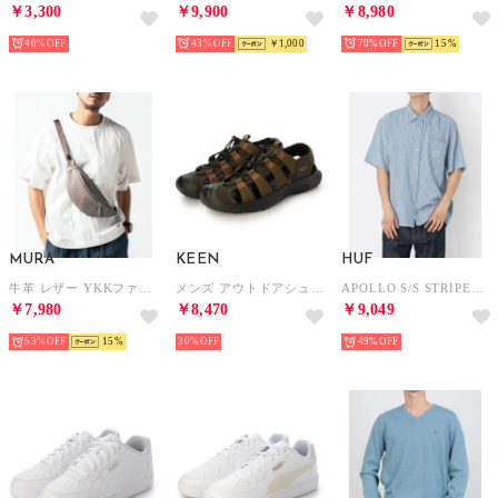
￥3,300
￥9,900
￥8,980
40%
43%
￥1,000
70%
15
MURA
KEEN
HUF
牛革 レザー YKKファスナー ボディバッグ ウエストポーチ （グレー）
メンズ アウトドアシューズ SEANIK H2 1030387 水陸両用 （オリーブ）
APOLLO S/S STRIPED SHIRT 半袖シャツ （プールブルー）
￥7,980
￥8,470
￥9,049
53%
15
30%
49%