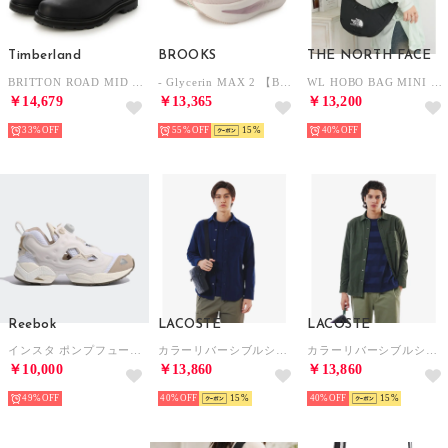
Timberland
BROOKS
THE NORTH FACE
BRITTON ROAD MID CHELSEA BOOT ブーツ （ブラックフルグレイン）
- Glycerin MAX 2 【BRW4682-P】 （P）
WL HOBO BAG MINI NN2PR18 （ブラック）
￥14,679
￥13,365
￥13,200
33%
55%
15
40%
Reebok
LACOSTE
LACOSTE
インスタ ポンプフューリー 95 / INSTAPUMP FURY 95 （アラバスター）
カラーリバーシブルシャツ （ネイビー）
カラーリバーシブルシャツ （ダークグリーン）
￥10,000
￥13,860
￥13,860
49%
40%
15
40%
15