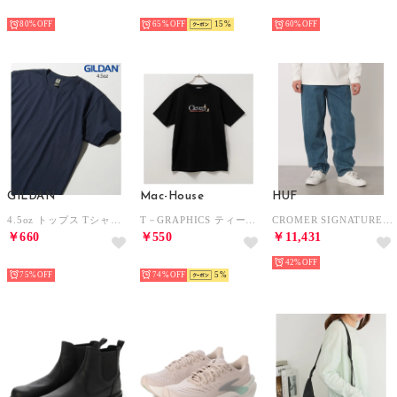
HOT
HOT
HOT
80%
65%
15
60%
GILDAN
Mac-House
HUF
4.5oz トップス Tシャツ 半袖 コットン100% 無地 クルーネック ユニセックス 五分袖 カットソー GL63000 （ネイビー）
T－GRAPHICS ティーグラフィックス 胸刺繍半袖Tシャツ MC24－672－21T （ブラック）
CROMER SIGNATURE PANT ボトムス （ストーンウォッシュインディゴ）
￥660
￥550
￥11,431
HOT
HOT
42%
75%
74%
5