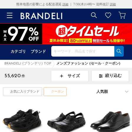
熊本地震の影響による配送遅延
｜ 7/30(木)14時〜 送料改訂
詳細
詳細
カテゴリ
ブランド
BRANDELI (ブランデリ) TOP
メンズファッション (セール・クーポン)
55,620
絞り込む
サイズ
件
お気に入りブランド
クーポン