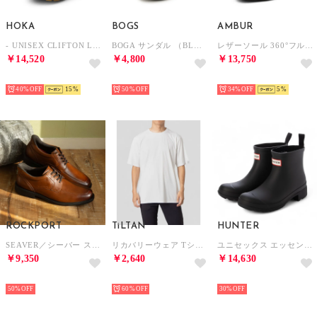
HOKA
BOGS
AMBUR
- UNISEX CLIFTON L ATHLETICS【1160050-BBLC】 （BLACK/BLACK）
BOGA サンダル （BLACK）
レザーソール 360°フルマッケイ製法 内羽根ストレートチップ（ブラック） CHIP アンバー
￥14,520
￥4,800
￥13,750
SELECT
SELECT
SELECT
40%
15
50%
34%
5
ROCKPORT
TiLTAN
HUNTER
SEAVER／シーバー ステップアクティベイテッド エプロン トゥ （ニュー ブラウン）
リカバリーウェア Tシャツ （ホワイト）
ユニセックス エッセンシャル チェルシー ブーツ （ブラック）
￥9,350
￥2,640
￥14,630
SELECT
SELECT
SELECT
50%
60%
30%