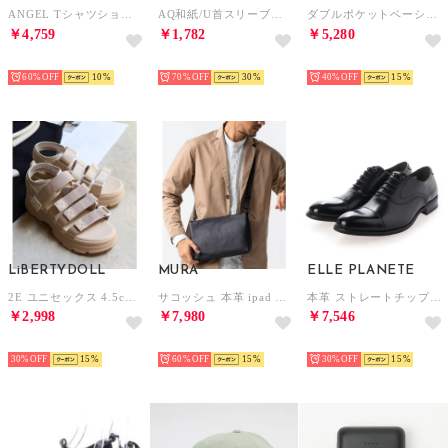
ANGEL Tシャツショートスリーブ （ホワイト）
AQ和紙/U首スリーブレスシャツ （ホワイト）
ダブルポケットベーシックショルダー （グレージュ）
￥4,759
￥1,782
￥5,280
SELECT
SELECT
SELECT
60%
10
70%
30
40%
15
LiBERTYDOLL
MURA
ELLE PLANETE
2E ユニセックス 4.5cmヒール 4ベルトスポーツサンダル ワンピース ワイドパンツ ロングスカート 韓国ファッション 歩きやすい 履きやすい /4165 （ベージュ）
サコッシュ 本革 ipad 収納 ショルダーバッグ ミニショルダー 薄マチ バッグ レザー 革 メンズ （ブラック）
本革 ストレートチップビジネスシューズ （ブラック）
￥2,998
￥7,980
￥7,546
SELECT
SELECT
SELECT
30%
15
60%
15
30%
15