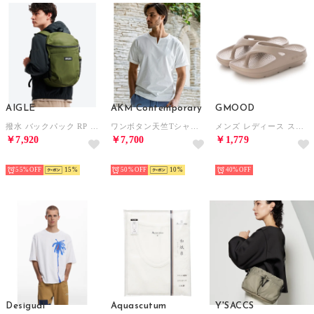
AIGLE
AKM Contemporary
GMOOD
撥水 バックパック RP （モスグリーン）
ワンボタン天竺Tシャツ 半袖Tシャツ （オフホワイト）
メンズ レディース スポーツサンダル 衝撃吸収 機能性 厚底 トングタイプ ビーサン （グレージュ）
￥7,920
￥7,700
￥1,779
SELECT
SELECT
SELECT
55%
15
50%
10
40%
Desigual
Aquascutum
Y'SACCS