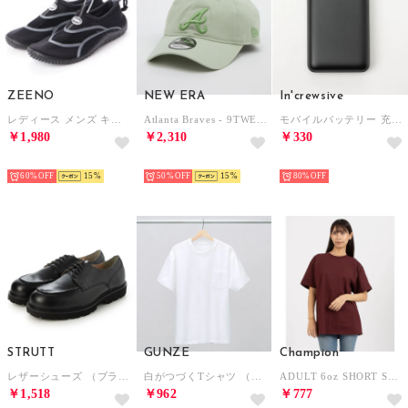
ZEENO
NEW ERA
In'crewsive
レディース メンズ キッズ ジュニア ユニセックス サンダル アクアシューズ マリンシューズ アウトドアシューズ 水陸両用 ウォーターシューズ （ブラック/グレー）
Atlanta Braves - 9TWENTY SPRING VIBES SGRS 【14490404】 （ライトグリーン）
モバイルバッテリー 充電器 10000mAh【返品不可商品】 （ブラック）
￥1,980
￥2,310
￥330
SELECT
HOT
HOT
60%
15
50%
15
80%
STRUTT
GUNZE
Champion
レザーシューズ （ブラック）
白がつづくTシャツ （ホワイト）
ADULT 6oz SHORT SLEEVE TEE Tシャツ （マルーン）
￥1,518
￥962
￥777