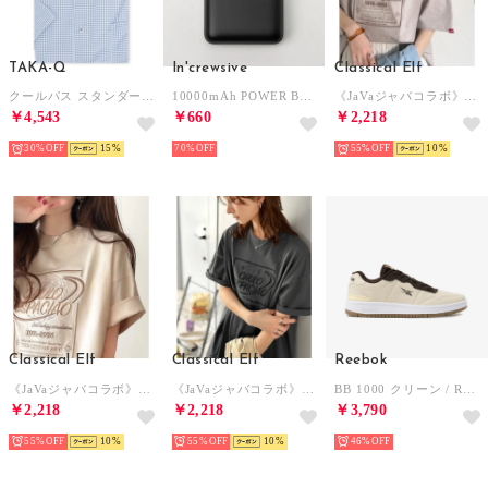
TAKA-Q
In'crewsive
Classical Elf
クールパス スタンダードフィット ボタンダウン半袖ニットシャツ （青） 半袖 シャツ メンズ ワイシャツ ビジネス ノーアイロン 形態安定 yシャツ 速乾
10000mAh POWER BANK【返品不可商品】 （BLACK）
《JaVaジャバコラボ》シンプル派にも推したい！綿100％グラフィック刺繍Tシャツ（半袖） （モカ）
￥4,543
￥660
￥2,218
30%
15
70%
55%
10
Classical Elf
Classical Elf
Reebok
《JaVaジャバコラボ》シンプル派にも推したい！綿100％グラフィック刺繍Tシャツ（半袖） （アイボリー）
《JaVaジャバコラボ》シンプル派にも推したい！綿100％グラフィック刺繍Tシャツ（半袖） （チャコール）
BB 1000 クリーン / REEBOK BB 1000 CLEAN SA （グレージュ）
￥2,218
￥2,218
￥3,790
55%
10
55%
10
46%