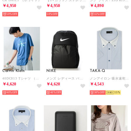
￥4,950
￥4,950
￥4,890
50%
50%
55%
Calvin Klein
NIKE
TAKA-Q
40DC813 Tシャツ （ブルー）
メンズ レディース バッグ ブラジリア XL バッグパック 9.5 30L DM3975 (ブラック)
ノンアイロン 吸水速乾 ストレッチ NEWスタンダードフィット ボタンダウン 半袖 ニット シャツ （青）
￥4,620
￥4,620
￥4,543
40%
40%
30%
15