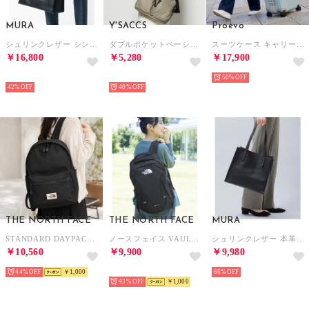
MURA
Y'SACCS
Proevo
シュリンクレザー シンプル スマホポケット トートバッグ （ブラック）
ダブルポケットベーシックショルダー （グレージュ）
スーツケース キャリーケース キャリーバッグ フレームキャリー ドリンクホルダー 8輪 M ダイヤル TSA (12002S) （セレストブルー）
￥16,800
￥5,280
￥17,900
SELECT
SELECT
50%
42%
40%
THE NORTH FACE
THE NORTH FACE
MURA
STANDARD DAYPACK スタンダード デイパック リュック バックパック バッグ （ブラック）
ノースフェイス VAULT ヴォルト リュック バックパック 27L A4可（ブラック）
シュリンクレザー 本革 a4 大容量 トートバッグ （ブラック）
￥10,560
￥9,900
￥9,980
44%
￥1,000
予約
66%
43%
￥1,000