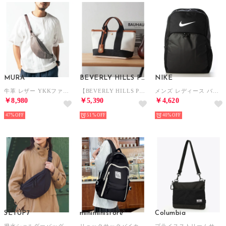
MURA
BEVERLY HILLS POLO CLUB
NIKE
牛革 レザー YKKファスナー ボディバッグ ウエストポーチ （グレー）
【BEVERLY HILLS POLO CLUB】スコッチグレイン ネオレザー ミニ トートバッグ （ホワイト）
メンズ レディース バッグ ブラジリア XL バッグパック 9.5 30L DM3975 (ブラック)
￥8,980
￥5,390
￥4,620
47%
51%
40%
SETUP7
miniministore
Columbia