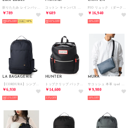
折りたたみ レインバッグカバー エコバッグ （花柄ブラック）
コットン キャンバス トートバッグ トート サブバッグ ミニバッグ ランチバッグ 鞄 手提げ S 00778 （レッド）
PIO リュック （ダークグレー）
￥789
￥689
￥16,940
68%
10
43%
30%
LA BAGAGERIE
HUNTER
MURA
【CORDURA】シンプルリュック Mサイズ （ネイビー）
トップクリップ バックパック バックパック （ブラック）
サコッシュ 本革 ipad 収納 ショルダーバッグ ミニショルダー 薄マチ バッグ レザー 革 メンズ （ネイビー）
￥6,930
￥14,600
￥9,980
55%
33%
50%