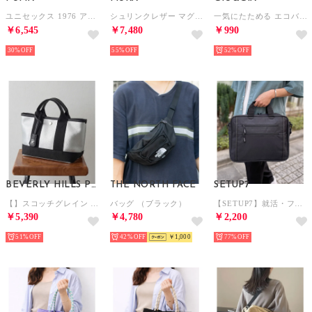
ユニセックス 1976 アーカイブ ミニ グリップバッグ 2.5L 1976 ARCHIVE Mini Grip （Emerald Ice-Alpine Snow）
シュリンクレザー マグネットボタン式 薄マチ ミニトートバッグ （ネイビー）
一気にたためる エコバッグ 大容量 ファスナー付き 折り畳み式 男女兼用 おしゃれ （V011）
￥6,545
￥7,480
￥990
30%
55%
52%
BEVERLY HILLS POLO CLUB
THE NORTH FACE
SETUP7
【】スコッチグレイン ネオレザー ミニ トートバッグ （シルバー）
バッグ （ブラック）
【SETUP7】就活・フレッシャーズ 軽量ビジネスバッグ 6252312 MKS （ブラック）
￥5,390
￥4,780
￥2,200
51%
42%
￥1,000
77%