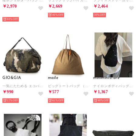
撥水ショルダーバッグ ボディバッグ ユニセックス SPD （ブラック）
リュックサックバイカラーデイバッグ大容量 （ブラック）
プライスストリームサコッシュ （Black）
￥2,970
￥2,669
￥2,464
予約
40%
30%
40%
GIO&GIA
maile
miniministore
一気にたためる エコバッグ 大容量 ファスナー付き 折り畳み式 男女兼用 おしゃれ （V009）
ビッグトートバッグ （カーキ）
ナイロンボディバッグワンショルダーバッグ （ブラック）
￥990
￥577
￥1,367
52%
65%
40%