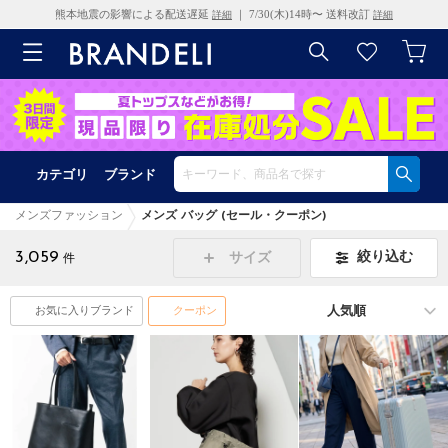
熊本地震の影響による配送遅延
｜ 7/30(木)14時〜 送料改訂
詳細
詳細
カテゴリ
ブランド
メンズファッション
メンズ バッグ (セール・クーポン)
3,059
絞り込む
サイズ
件
お気に入りブランド
クーポン