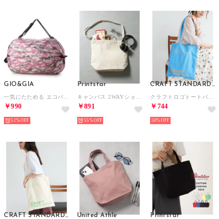
GIO&GIA
Printstar
CRAFT STANDARD BOUTIQUE
一気にたためる エコバッグ 大容量 ファスナー付き 折り畳み式 男女兼用 おしゃれ （V005）
キャンバス 2WAYショルダートート(内ポケ付) ハンドバッグ ショルダーバッグ 00779 （ナチュラル）
クラフトロゴトートバック （ブルー）
￥990
￥891
￥744
52%
55%
50%
CRAFT STANDARD BOUTIQUE
United Athle
Printstar