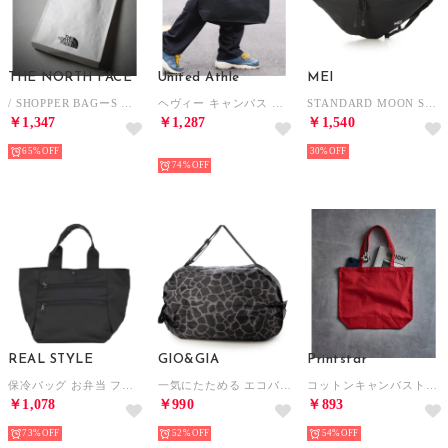
THE NORTH FACE
United Athle
MEI
/ SHOPPER BAGーS ショッパー バッグ トートバッグ 鞄 A4 エコバッグ キャンプ アウトドア（ホワイト）
ヘヴィー キャンバス トートバッグ L 1518 （ブラック）
STANDARD MOON SHOULDER ショルダーバッグ （ブラック）
￥1,347
￥1,287
￥1,540
65%
予約
30%
74%
REAL STYLE
GIO&GIA
Printstar
保冷バッグ お弁当 ファスナー ミニトート トートバッグ レディース 小さめ 保冷ポーチ ゴルフ 撥水 夏 ペットボトル 保温 軽量 マチ広 A5 （ブラック(99)）
一気にたためる エコバッグ 大容量 ファスナー付き 折り畳み式 男女兼用 おしゃれ （V012）
コットンキャンバストートバッグ L 00778 （レッド）
￥1,078
￥990
￥893
73%
52%
54%