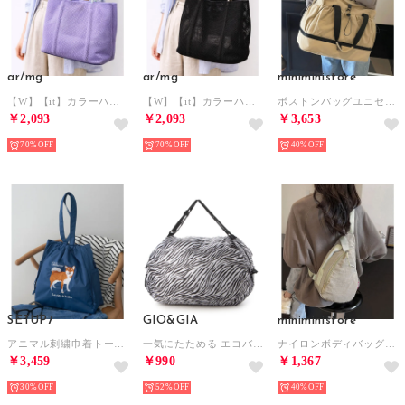
ar/mg
ar/mg
miniministore
【W】【it】カラーハンドル メッシュトートバッグ （ラベンダー）
【W】【it】カラーハンドル メッシュトートバッグ （ブラック）
ボストンバッグユニセックストラベルバッグ （ベージュ）
￥2,093
￥2,093
￥3,653
70%
70%
40%
SETUP7
GIO&GIA
miniministore
アニマル刺繍巾着トート SNBD （ネイビー）
一気にたためる エコバッグ 大容量 ファスナー付き 折り畳み式 男女兼用 おしゃれ （V003）
ナイロンボディバッグワンショルダーバッグ （アイボリー）
￥3,459
￥990
￥1,367
30%
52%
40%