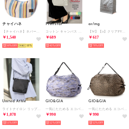
チャイハネ
Printstar
ar/mg
【チャイハネ】ネパールクレセントバッグ ホワイト×ブルー
コットン キャンバス トートバッグ トート サブバッグ ミニバッグ ランチバッグ 鞄 手提げ S 00778 （グレー）
【W】【it】クリアPVC ハンドバッグ （ホワイト）
￥1,540
￥689
￥617
30%
10
43%
70%
United Athle
GIO&GIA
GIO&GIA
ライトナイロン リップストップ サコッシュ フェス・アウトドア・キャンプ・スポーツ 1420 （ブラック）
一気にたためる エコバッグ 大容量 ファスナー付き 折り畳み式 男女兼用 おしゃれ （V006）
一気にたためる エコバッグ 大容量 ファスナー付き 折り畳み式 男女兼用 おしゃれ （V004）
￥1,078
￥990
￥990
51%
52%
52%