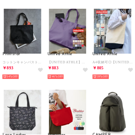
Printstar
United Athle
United Athle
コットンキャンバストートバッグ L 00778 （ブラック系その他2）
【UNITED ATHLE】バッグ キャンパストート トートバッグ トート ヘビーコットン コットン100% 13インチ 通勤 通学 無地 L 1460 （パープル）
A4収納可◎【UNITED ATHLE / ユナイテッドアスレ】バッグ キャンパストート トートバッグ トート 通勤 通学 マチあり 布 鞄 M 1460 （ブラック）
￥893
￥883
￥805
54%
46%
39%
Lace Ladies
Printstar
CAMPER