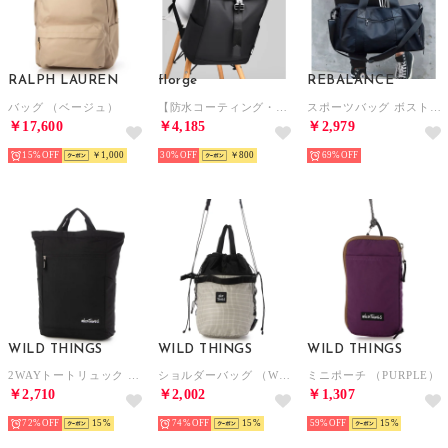
RALPH LAUREN
florge
REBALANCE
バッグ （ベージュ）
【防水コーティング・A4対応】レザーライクマグネットフラップデイパック/リュックサック （ブラック）
スポーツバッグ ボストンバッグ トラベルバッグ （A）
￥17,600
￥4,185
￥2,979
15%
￥1,000
30%
￥800
69%
WILD THINGS
WILD THINGS
WILD THINGS
2WAYトートリュック （BLACK）
ショルダーバッグ （WH/SP）
ミニポーチ （PURPLE）
￥2,710
￥2,002
￥1,307
72%
15
74%
15
59%
15