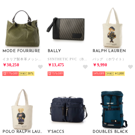
MODE FOURRURE
BALLY
RALPH LAUREN
イタリア製本革メッシュ型押トートバッグ （カーキ24）
SYNTHETIC PVC （BLACK/MULTISTORM）
バッグ （ホワイト）
￥30,250
￥13,475
￥9,990
77%
30
75%
54%
￥1,000
POLO RALPH LAUREN
Y'SACCS
DOUBLES BLACK