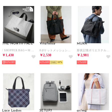
THE NORTH FACE
VitaFelice
MURA
/ SHOPPER BAGーM ショッパーバッグ トートバッグ トート エコバッグ ランドリーバッグ キャンプ アウトドア
8ポケットメッシュシースルートートバッグ （BLACK）
形状記憶ポリエステル使用 撥水 軽量 大容量 折りたたみ トートバッグ （ブラック）
￥1,430
￥2,530
￥2,981
63%
42%
10
57%
Lace Ladies
SETUP7
ar/mg