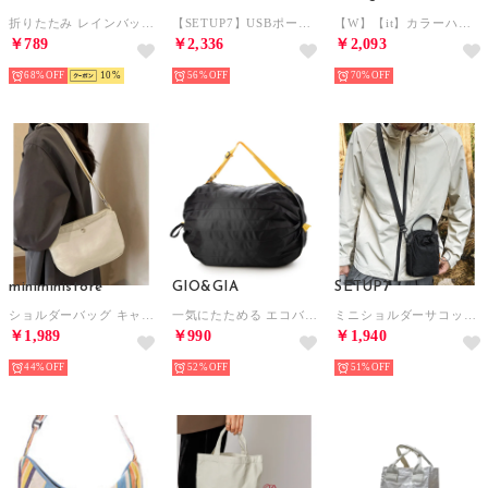
折りたたみ レインバッグカバー エコバッグ （チェック柄ネイビー）
【SETUP7】USBポート付きウォータープルーフラップトップバッグパック KNF
【W】【it】カラーハンドル メッシュトートバッグ （ホワイト）
￥789
￥2,336
￥2,093
68%
10
56%
70%
miniministore
GIO&GIA
SETUP7
ショルダーバッグ キャンバス レディース （アイボリー）
一気にたためる エコバッグ 大容量 ファスナー付き 折り畳み式 男女兼用 おしゃれ （V008）
ミニショルダーサコッシュ ペットボトル収納 KNF （ブラック）
￥1,989
￥990
￥1,940
44%
52%
51%