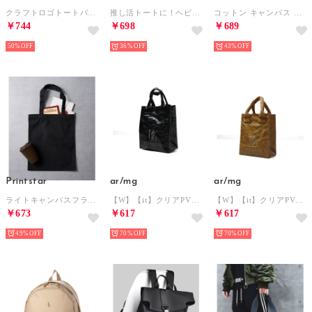
クラフトロゴトートバック （ナチュラル）
推し活トートに！ヘビーコットンキャンバストートバッグ S 1460 （スモークピンク）
コットン キャンバス トートバッグ トート サブバッグ ミニバッグ ランチバッグ 鞄 手提げ S 00778 （ブラック）
￥744
￥698
￥689
50%
36%
43%
Printstar
ar/mg
ar/mg
ライトキャンバスフラットトート M 00782 （ブラック）
【W】【it】クリアPVC ハンドバッグ （ブラック）
【W】【it】クリアPVC ハンドバッグ （ナチュラル）
￥673
￥617
￥617
49%
70%
70%