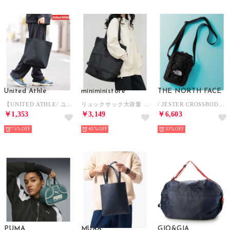
United Athle
miniministore
THE NORTH FACE
【UNITED ATHLE/ ユナイテッド アスレ】ヘヴィー キャンバス トートバッグ M 無地 1508 （ブラック）
リュックサック大容量 バックパック大きめ （ブラック）
/ JESTER CROSSBODY ジェスター クロスボディバッグ ショルダーバッグ 斜めがけ （ブラック）
￥1,353
￥3,149
￥6,603
75%
40%
33%
PUMA
MURA
GIO&GIA