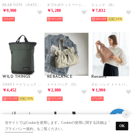
BEAR TOTE （NATURAL）
ダブルポケットベーシックショルダー （ネイビー）
リュック （B）
￥9,900
￥5,280
￥7,832
55%
40%
60%
15
WILD THINGS
REBALANCE
Rename
2WAYトートリュック （GRAY）
トートバッグ （D）
ヌビ ハンド トートバッグ （モカ）
￥4,452
￥2,080
￥1,980
54%
15
55%
57%
当サイトではCookieを使用します。Cookieの使用に関する詳細は「
OK
プライバシー規約
」をご覧ください。