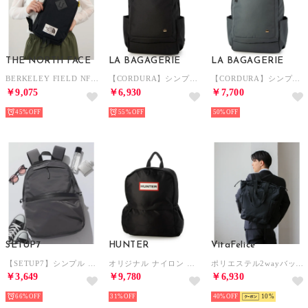
THE NORTH FACE
LA BAGAGERIE
LA BAGAGERIE
BERKELEY FIELD NF0A52WA ショルダーバッグ ボディーバッグ （ブラック）
【CORDURA】シンプルリュック Mサイズ （ブラック）
【CORDURA】シンプルリュック Mサイズ （グレー）
￥9,075
￥6,930
￥7,700
45%
55%
50%
SETUP7
HUNTER
VitaFelice
【SETUP7】シンプル デザイン ファンクション リュック / バックパック SCCH011 （グレー）
オリジナル ナイロン スモール バックパック バックパック （ブラック）
ポリエステル2wayバッグ （BLACK）
￥3,649
￥9,780
￥6,930
66%
31%
40%
10