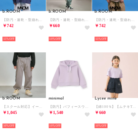
b.ROOM
b.ROOM
b.ROOM
【防汚・速乾・型崩れしない】【どちらが前でもOK】チェッカーフラッグプリントTシャツ【MNCM】 （紺）
【防汚・速乾・型崩れしない】【ムテキT】選べる4パターン8色プリントTシャツ （ディープ レッド）
【防汚・速乾・型崩れしない】【どちらが前でもOK】チェッカーフラッグプリントTシャツ【MNCM】 （シナモン）
￥742
￥660
￥742
NEW
NEW
NEW
55%
50%
55%
b.ROOM
minimal
Lycee mine
【スクール対応】イージーケアラインパンツ （ライト グレー）
【防汚】パフィースウェットパーカー/ダンボール （ラベンダー）
【綿100％】【ムテキT】【防汚・UV・接触冷感・型崩れしない】タックスリーブアソート総柄Tシャツ （ライラック）
￥1,045
￥1,540
￥660
NEW
NEW
NEW
50%
50%
50%