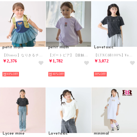
petit main
petit main
Lovetoxic
【Disney】なりきるチュニック （ターコ）
【ズートピア】【接触冷感】フェイスモチーフTシャツ （ラベンダー）
【LTXC/綿100%】¥nサマ見えサイドレースアップピグメント半袖T （チャコール）
￥2,376
￥1,782
￥3,072
NEW
NEW
NEW
40%
40%
30%
Lycee mine
Lovetoxic
minimal