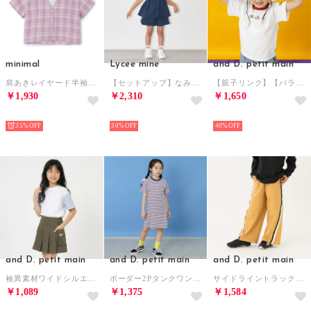
minimal
Lycee mine
and D. petit main
肩あきレイヤード半袖シャツ （ラベンダー）
【セットアップ】なみなみペプラムブラウス・バルーンパンツセット （紺）
【親子リンク】【パラッパラッパー】リンガー配色半袖T （白）
￥1,930
￥2,310
￥1,650
NEW
NEW
NEW
35%
30%
40%
and D. petit main
and D. petit main
and D. petit main
袖異素材ワイドシルエット半袖T （白）
ボーダー2Pタンクワンピース （ピンク）
サイドライントラックパンツ （ベージュ）
￥1,089
￥1,375
￥1,584