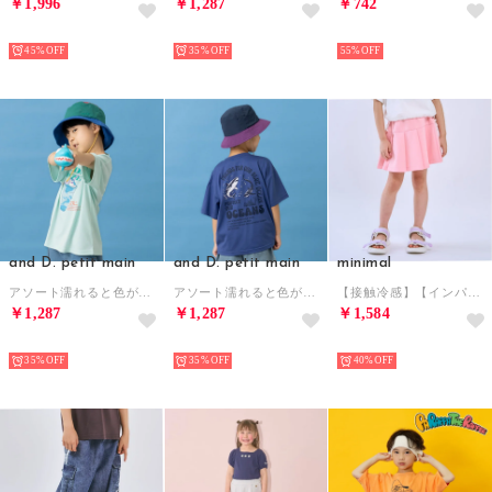
￥1,996
￥1,287
￥742
NEW
NEW
NEW
45%
35%
55%
and D. petit main
and D. petit main
minimal
アソート濡れると色が変わるプリント半袖T （ミント）
アソート濡れると色が変わるプリント半袖T （ブルー）
【接触冷感】【インパンつき】リボンラインタックスカート （ピンク）
￥1,287
￥1,287
￥1,584
NEW
NEW
NEW
35%
35%
40%