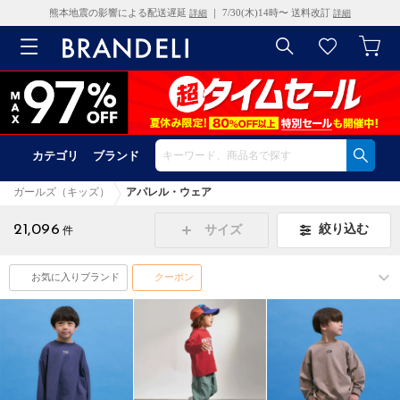
熊本地震の影響による配送遅延
｜ 7/30(木)14時〜 送料改訂
詳細
詳細
カテゴリ
ブランド
ガールズ（キッズ）
アパレル・ウェア
21,096
絞り込む
サイズ
件
お気に入りブランド
クーポン