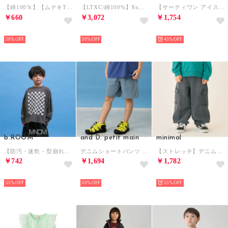
【綿100％】【ムテキT】【防汚・UV・接触冷感・型崩れしない】タックスリーブアソート総柄Tシャツ （黒）
【LTXC/綿100%】¥nサマ見えサイドレースアップピグメント半袖T （オフ ホワイト）
【サーティワン アイスクリーム】肩あき半袖パーカーワンピース （シロ杢）
￥660
￥3,072
￥1,754
NEW
NEW
NEW
50%
30%
45%
b.ROOM
and D. petit main
minimal
【防汚・速乾・型崩れしない】【どちらが前でもOK】チェッカーフラッグプリントTシャツ【MNCM】 （チャコール）
デニムショートパンツ （ライト ブルー）
【ストレッチ】デニムカーゴパンツ （黒）
￥742
￥1,694
￥1,782
NEW
NEW
NEW
55%
30%
55%