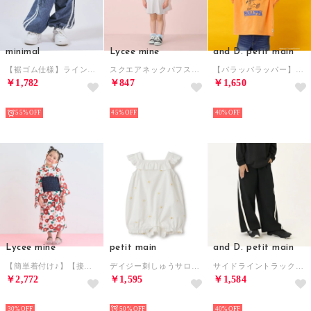
minimal
Lycee mine
and D. petit main
【裾ゴム仕様】ライン入りデニムカーゴパンツ （ブルー）
スクエアネックパフスリーブアソート刺しゅうトップス （紺）
【パラッパラッパー】カラーワイド配色ロゴ半袖T （オレンジ）
￥1,782
￥847
￥1,650
NEW
NEW
NEW
55%
45%
40%
Lycee mine
petit main
and D. petit main
【簡単着付け♪】【接触冷感】4wayセパレート浴衣つくり帯(OHANA) （赤）
デイジー刺しゅうサロペット【返品不可商品】 （アイボリー）
サイドライントラックパンツ （黒）
￥2,772
￥1,595
￥1,584
NEW
NEW
NEW
30%
50%
40%