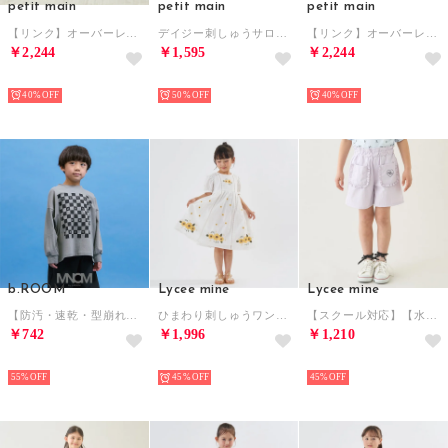
petit main
petit main
petit main
【リンク】オーバーレースOPロンパース 【返品不可商品】 （ライト ブルー）
デイジー刺しゅうサロペット【返品不可商品】 （ブルー）
【リンク】オーバーレースOPロンパース 【返品不可商品】 （オフ ホワイト）
￥2,244
￥1,595
￥2,244
NEW
NEW
NEW
40%
50%
40%
b.ROOM
Lycee mine
Lycee mine
【防汚・速乾・型崩れしない】【どちらが前でもOK】チェッカーフラッグプリントTシャツ【MNCM】 （カーキ）
ひまわり刺しゅうワンピース （オフ ホワイト）
【スクール対応】【水陸両用】フリルポケット付きショートパンツ （ラベンダー）
￥742
￥1,996
￥1,210
NEW
NEW
NEW
55%
45%
45%