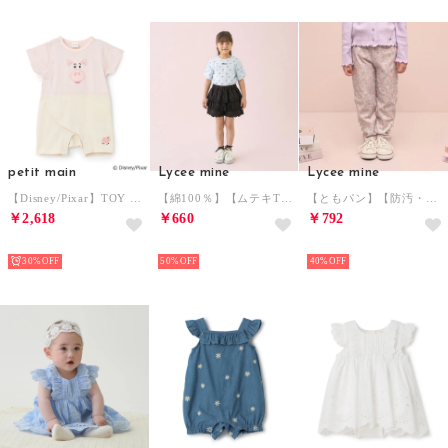
petit main
Lycee mine
Lycee mine
【Disney/Pixar】TOY STORY/なりきるカバーオール 【返品不可商品】 （ライト ピンク）
【綿100％】【ムテキT】【防汚・UV・接触冷感・型崩れしない】タックスリーブアソート総柄Tシャツ （ブルーグレー）
【ともパン】【防汚・速乾】リボンリボンストレートパンツ （ピンク）
￥2,618
￥660
￥792
NEW
NEW
NEW
30%
50%
40%