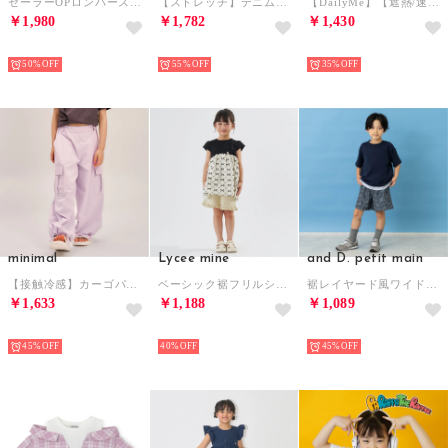
セーラーOPロンパース/E 【返品不可商品】 （ライト ピンク）
【ストレッチ】デニムカーゴパンツ （ブルー）
【DailyMe】【遮熱/速乾/抗菌】\en半袖ティアードチュニック （ラベンダー）
￥1,980
￥1,782
￥1,430
NEW
NEW
NEW
50%
55%
35%
minimal
Lycee mine
and D. petit main
【接触冷感】カーゴパンツ （ラベンダー）
ベーシック裾フリルショートパンツ （ベージュ）
裾レイヤード風ワイドシルエット半袖T （紺）
￥1,633
￥1,188
￥1,089
NEW
NEW
NEW
45%
40%
45%