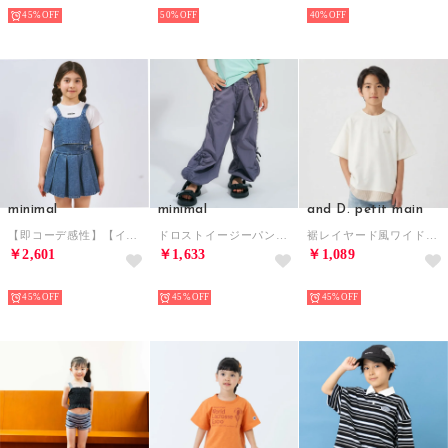
NEW
NEW
NEW
45%
50%
40%
minimal
minimal
and D. petit main
【即コーデ感性】【インナーつき】デニムビスチェ・スカパンセットアップ （ブルー）
ドロストイージーパンツ （チャコール）
裾レイヤード風ワイドシルエット半袖T （オフ ホワイト）
￥2,601
￥1,633
￥1,089
NEW
NEW
NEW
45%
45%
45%