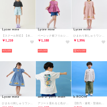
Lycee mine
Lycee mine
Lycee mine
【スクール対応】【水陸両用】フリルポケット付きショートパンツ （サックス）
ベーシック裾フリルショートパンツ （ブルー）
ひまわり刺しゅうワンピース （ピンク）
￥1,210
￥1,188
￥1,996
NEW
NEW
NEW
45%
40%
45%
Lycee mine
and D. petit main
b.ROOM
ひまわり刺しゅうワンピース （ブルー）
アソート濡れると色が変わるプリント半袖Tシャツ （白）
【防汚・速乾・型崩れしない】【どちらが前でもOK】チェッカーフラッグプリントTシャツ【MNCM】 （アイボリー）