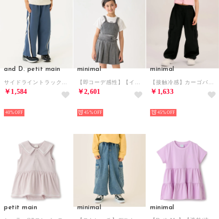
and D. petit main
minimal
minimal
サイドライントラックパンツ （ブルー）
【即コーデ感性】【インナーつき】デニムビスチェ・スカパンセットアップ （黒）
【接触冷感】カーゴパンツ （黒）
￥1,584
￥2,601
￥1,633
NEW
NEW
NEW
40%
45%
45%
petit main
minimal
minimal