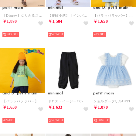
petit main
minimal
and D. petit main
【Disney】なりきるスカート （ターコ）
【接触冷感】【インパンつき】リボンラインタックスカート （サックス）
【パラッパラッパー】カラーワイド配色ロゴ半袖T （ターコ）
￥1,870
￥1,584
￥1,650
NEW
NEW
NEW
50%
40%
40%
and D. petit main
minimal
petit main
【パラッパラッパー】カラーワイド配色ロゴ半袖T （グリーン）
ドロストイージーパンツ （黒）
ショルダーフリルOPロンパース 【返品不可商品】 （ブルー）
￥1,650
￥1,633
￥1,870
NEW
NEW
NEW
40%
45%
50%