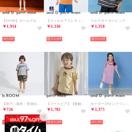
and D. petit main
and D. petit main
and D. petit main
【SWIM】ガールズセットアップ【返品不可商品】 （チャコール）
【ラッセルアスレチック】リンガー半袖T （オレンジ）
マルチボーダービッグシルエット半袖ラガーシャツ （黒）
￥1,914
￥1,336
￥1,358
NEW
NEW
NEW
40%
55%
35%
b.ROOM
petit main
and D. petit main
【防汚・速乾・型崩れしない】カスレロゴプリントリンガーTシャツ （トップ グレー）
【ズートピア】【接触冷感】フェイスモチーフTシャツ （クリーム）
ボーダー2Pタンクワンピース （サックス）
￥726
￥1,782
￥1,375
NEW
NEW
NEW
45%
40%
50%