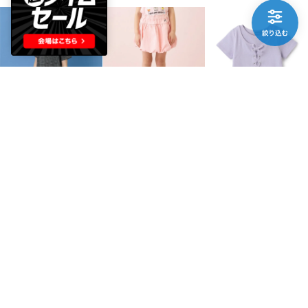
and D. petit main
Lycee mine
minimal
ボーダー2Pタンクワンピース （チャコール）
ふわっと広がるバルーンスカート （サーモンピンク）
【吸水速乾】【サラサラプラス】\nテレコレースアップ半袖Tシャツ （ラベンダー）
￥1,375
￥1,210
￥1,512
NEW
NEW
NEW
50%
50%
45%
mezzo piano
minimal
mezzo piano