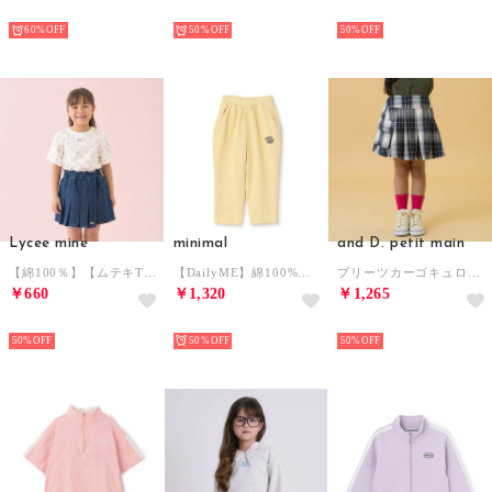
NEW
NEW
NEW
60%
50%
50%
Lycee mine
minimal
and D. petit main
【綿100％】【ムテキT】【防汚・UV・接触冷感・型崩れしない】タックスリーブアソート総柄Tシャツ （アイボリー）
【DailyME】綿100%スウェットパンツ （黄）
プリーツカーゴキュロット （黒）
￥660
￥1,320
￥1,265
NEW
NEW
NEW
50%
50%
50%