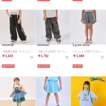
minimal
minimal
Lycee mine
【接触冷感】ラインリボンイージーパンツ （黒）
【裾ゴム仕様】ライン入りデニムカーゴパンツ （黒）
ベーシック裾フリルショートパンツ （黒）
￥1,633
￥1,782
￥1,188
NEW
NEW
NEW
45%
55%
40%