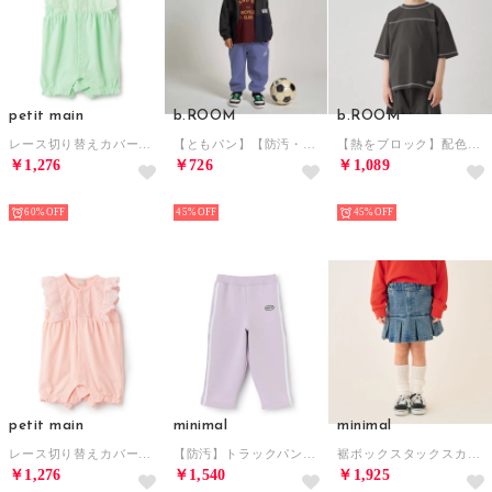
petit main
b.ROOM
b.ROOM
レース切り替えカバーオール 【返品不可商品】 （ライト グリーン）
【ともパン】【防汚・速乾】イージーパンツ （モデレート ブルー）
【熱をブロック】配色ステッチTシャツ （チャコール）
￥1,276
￥726
￥1,089
NEW
NEW
NEW
60%
45%
45%
petit main
minimal
minimal
レース切り替えカバーオール 【返品不可商品】 （ピーチ）
【防汚】トラックパンツ/ダンボール （ラベンダー）
裾ボックスタックスカート/デニム （ブルー）
￥1,276
￥1,540
￥1,925