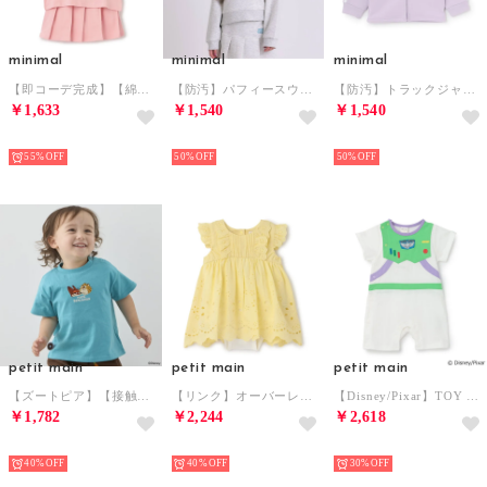
minimal
minimal
minimal
【即コーデ完成】【綿100%】ハーフジップ・スカパンセットアップ （ピンク）
【防汚】パフィースウェットパーカー/ダンボール （シロ杢）
【防汚】トラックジャケット/ダンボール （ラベンダー）
￥1,633
￥1,540
￥1,540
NEW
NEW
NEW
55%
50%
50%
petit main
petit main
petit main
【ズートピア】【接触冷感】フェイスモチーフTシャツ （ターコ）
【リンク】オーバーレースOPロンパース 【返品不可商品】 （黄）
【Disney/Pixar】TOY STORY/なりきるカバーオール 【返品不可商品】 （ライト グリーン）
￥1,782
￥2,244
￥2,618
NEW
NEW
NEW
40%
40%
30%