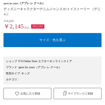
（アプレ レ クール）
apres les cours
ディズニーキャラクターデニムジャンスカ/トイストーリー （デニ
ム）
￥4,290
￥2,145
50%OFF
税込
サイズ・色を選ぶ
ショップ
:
F.O.Online Store エフオーオンラインストア
ブランド
:
apres les cours
（アプレ レ クール）
性別タイプ
:
キッズ
カテゴリ
:
お気に入り登録
マイブランドに登録