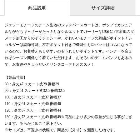
商品説明
サイズ詳細
ジェシーモチーフのデニム生地のジャンパースカートは、ポップでカジュア
ルながらもギャザーがたっぷりなシルエットでガーリーな印象に♪古着風のダ
メージ加工からのぞくジェシーや、かわいいモチーフの刺繍がポイント！シ
ョルダーは調節可能、左右ポケット付きで機能性も◎バックはゴムになって
いるので、お着替えもしやすいのもうれしいポイントです。インナーを変え
ればシーズン関係なく着ていただけます。おそろいのデニムパンツもあるの
で、お友達やきょうだいとリンクコーデもオススメ！
【製品寸法】
80：身丈47 スカート丈29 裾幅29
90：身丈51 スカート丈32.5 裾幅32.5
100：身丈57 スカート丈37 裾幅37
110：身丈61 スカート丈40 裾幅40
120：身丈67 スカート丈44 裾幅44
130：身丈73 スカート丈49 裾幅49※商品により多少の誤差が生じる事がござ
います。あらかじめご了承下さい。
※サイズは、平置きの状態で、商品の【外寸】を測定した物です。