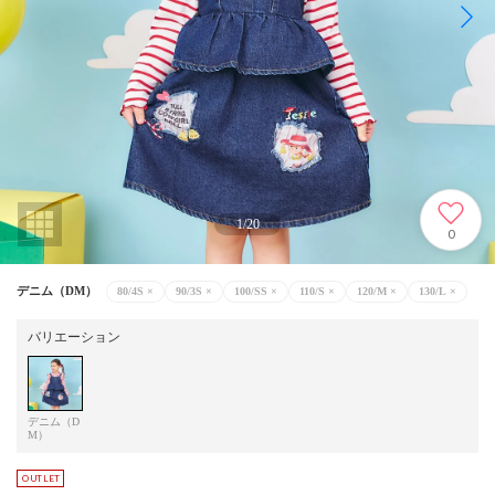
1
/
20
0
デニム（DM）
80/4S
×
90/3S
×
100/SS
×
110/S
×
120/M
×
130/L
×
バリエーション
デニム（D
M）