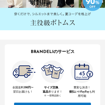
BRANDELIのサービス
全国送料
390円
〜
サイズ交換
、
豊富な決済！
翌日お届けも！
返品
承ります！
後払い
や
PayPay
も利
※ 一部商品除く
用可能