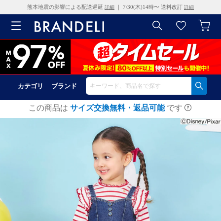
熊本地震の影響による配送遅延
｜ 7/30(木)14時〜 送料改訂
詳細
詳細
カテゴリ
ブランド
この商品は
サイズ交換無料・返品可能
です