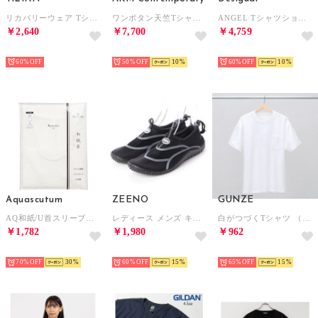
リカバリーウェア Tシャツ （ホワイト）
ワンボタン天竺Tシャツ 半袖Tシャツ （オフホワイト）
ANGEL Tシャツショートスリーブ （ホワイト）
￥2,640
￥7,700
￥4,759
SELECT
SELECT
SELECT
60%
50%
10
60%
10
Aquascutum
ZEENO
GUNZE
AQ和紙/U首スリーブレスシャツ （ホワイト）
レディース メンズ キッズ ジュニア ユニセックス サンダル アクアシューズ マリンシューズ アウトドアシューズ 水陸両用 ウォーターシューズ （ブラック/グレー）
白がつづくTシャツ （ホワイト）
￥1,782
￥1,980
￥962
SELECT
SELECT
HOT
70%
30
60%
15
65%
15