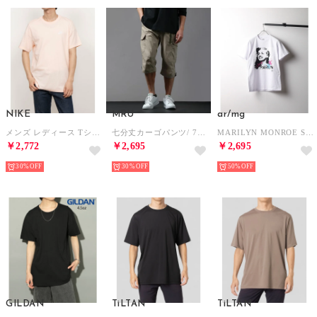
NIKE
MRU
ar/mg
メンズ レディース Tシャツ 半袖 クラブ Tシャツ AR4999 （ピンク）
七分丈カーゴパンツ/ 7分丈 接触冷感 クール 無地 ハーフパンツ クロップドパンツ ショートパンツ メンズ ボトムス イージーパンツ
MARILYN MONROE S/S TEE マリリンモンロー プリントTシャツ （ホワイト）
￥2,772
￥2,695
￥2,695
30%
30%
50%
GILDAN
TiLTAN
TiLTAN