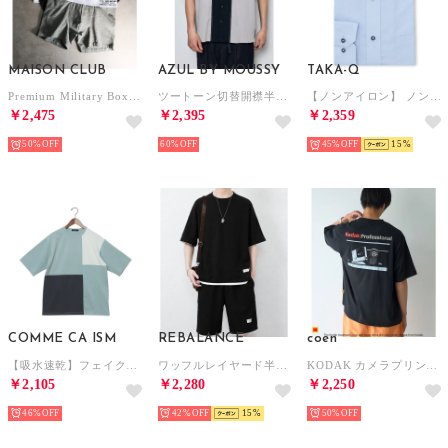
MAISON CLUB
AZUL BY MOUSSY
TAKA-Q
Premium Military Boxer Pants 3pack【返品不可商品】 （その他2）
ツートーン切替開襟半袖シャツ （柄BLK5）
【ノンアイロン】 ノンアイロン NEWスタンダードフィット ワイドカラー長袖シャツ （青）
￥2,475
￥2,395
￥2,359
50%
60%
45%
15
COMME CA ISM
REBALANCE
coen
【吸水速乾】フェイクレイヤードブロッキングTシャツ （ミント）
ワッフルレイヤード半袖セットアップ （A）
KODAK カメラプリントT （BLACK）
￥2,105
￥2,280
￥2,250
46%
42%
15
50%