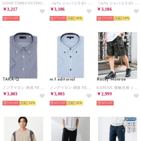
GOOD TIMES OUTDOOR コールマンTEE （ピンク）
《JaVa ジャバコラボ》ボーイッシュに”きゅん”。メンズライクペインターパンツ （ベージュ）
《JaVa ジャバコラボ》ボーイッシュに”きゅん”。メンズライクペインターパンツ （ワンウォッシュ）
￥3,217
￥3,106
￥3,106
35%
37%
10
37%
10
TAKA-Q
m.f.editorial
Rocky Monroe
ノンアイロン 綿混 NEWスタンダードフィット ボタンダウン 半袖 ビジネス ドレス ワイシャツ メンズ （紺）
ノンアイロン 綿混 NEWスタンダードフィット ボタンダウン 半袖 ビジネス ドレス ワイシャツ メンズ （サックス）
KANGOL 接触冷感 ショートパンツ メンズ 膝丈 水陸両用 ハーフパンツ ロゴ刺繍 レオパード ヒョウ柄 迷彩 紫外線対策 UVカット 14237 （レオパードブラック）
￥3,003
￥3,003
￥2,999
30%
15
30%
15
30%