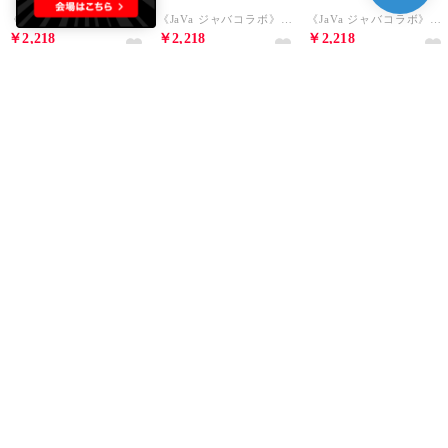
《JaVaジャバコラボ》【接触冷感機能付】胸ポケット付ヘビーウェイトダンボール素材オーバーサイズT （ホワイト）
《JaVa ジャバコラボ》綿100％ヴィンテージライクピグメントキャットプリントビッグTシャツ （マジカル）
《JaVa ジャバコラボ》綿100％シルケット素材裾ドロストオーバーサイズTシャツ （グレージュ）
￥2,218
￥2,218
￥2,218
55%
10
63%
10
55%
10
Classical Elf
Classical Elf
Classical Elf
《JaVa ジャバコラボ》綿100％シルケット素材裾ドロストオーバーサイズTシャツ （オフホワイト）
《JaVa ジャバコラボ》大人スポーティー。綿100%シルケット 配色刺繍Tシャツ （グレイッシュベージュ）
《JaVa ジャバコラボ》古着風ストリートMIX。綿100%ヘヴィーウエイト胸ポケピグメントTシャツ （オフホワイト）
￥2,218
￥2,218
￥2,218
55%
10
44%
10
50%
10