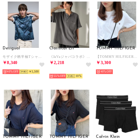
Desigual
Classical Elf
TOMMY HILFIGER
モザイク柄半袖Tシャツ （ブルー）
《JaVaジャバコラボ》綿100％ワッフルピグメント加工ヘビーウェイト 胸ポケット付ヘンリーネックT （グレー）
【TOMMY HILFIGER】トミーヒルフィガー / トップス 半袖 Tシャツ ビッグシルエット クルーネック ワンポイント 無地 ロゴ コットン100%
￥8,340
￥2,218
￥3,300
40%
￥1,500
NEW
40%
55%
10
TOMMY HILFIGER
TOMMY HILFIGER
Calvin Klein