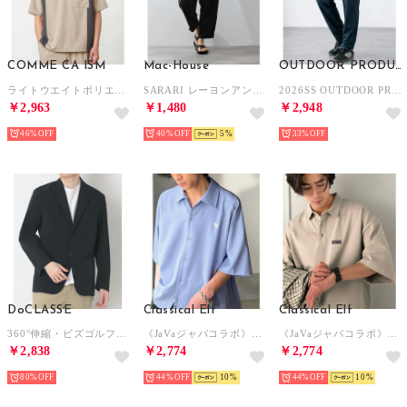
COMME CA ISM
Mac-House
OUTDOOR PRODUCTS
ライトウエイトポリエステル ブロッキング 布帛Tシャツ （ベージュ）
SARARI レーヨンアンクルパンツ （ブラック）
2026SS OUTDOOR PRODUCTS/アウトドア プロダクツ 接触冷感 UVカット ドライ 2WAYストレッチ リラックスパンツ/イージーパンツ レディース メンズ （ネイビー）
￥2,963
￥1,480
￥2,948
46%
40%
5
33%
DoCLASSE
Classical Elf
Classical Elf
360°伸縮・ビズゴルフジャケット （ブラック）
《JaVaジャバコラボ》羽織りとしても！刺繍入りヘリンボーン織ストライプ柄 オーバーサイズ半袖シャツ （サックス）
《JaVaジャバコラボ》ヘビロテ！綿100％ヘビーウェイト素材スーパーワイドシルエット衿ポロシャツ （ベージュ）
￥2,838
￥2,774
￥2,774
80%
44%
10
44%
10