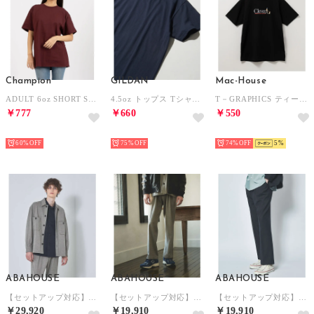
Champion
GILDAN
Mac-House
ADULT 6oz SHORT SLEEVE TEE Tシャツ （マルーン）
4.5oz トップス Tシャツ 半袖 コットン100% 無地 クルーネック ユニセックス 五分袖 カットソー GL63000 （ネイビー）
T－GRAPHICS ティーグラフィックス 胸刺繍半袖Tシャツ MC24－672－21T （ブラック）
￥777
￥660
￥550
HOT
HOT
HOT
60%
75%
74%
5
ABAHOUSE
ABAHOUSE
ABAHOUSE
【セットアップ対応】T/R フランス綾 CPO ブルゾン/シャツ （グレージュ）
【セットアップ対応】T/R フランス綾 2タック ワイドパンツ （グレージュ）
【セットアップ対応】T/R フランス綾 2タック ワイドパンツ （ダークネイビー）
￥29,920
￥19,910
￥19,910