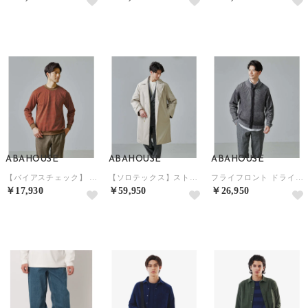
NEW
NEW
NEW
ABAHOUSE
ABAHOUSE
ABAHOUSE
【バイアスチェック】 プルオーバー （ダークオレンジ）
【ソロテックス】ストレッチ ライトダウンコート （アイボリー）
フライフロント ドライバーズニット / ブルゾン （チャコールグレー）
￥17,930
￥59,950
￥26,950
NEW
NEW
NEW