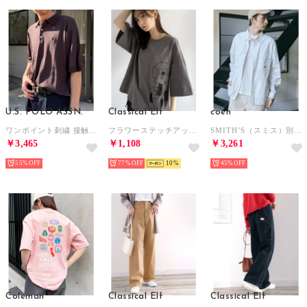
U.S. POLO ASSN.
Classical Elf
coen
ワンポイント刺繍 接触冷感 半袖ポロニットシャツ （ブラウン）
フラワーステッチアップリケデザインTシャツ （チャコール）
SMITH’S（スミス）別注ロングスリーブワークシャツ （OFF WHITE）
￥3,465
￥1,108
￥3,261
55%
77%
10
45%
Coleman
Classical Elf
Classical Elf