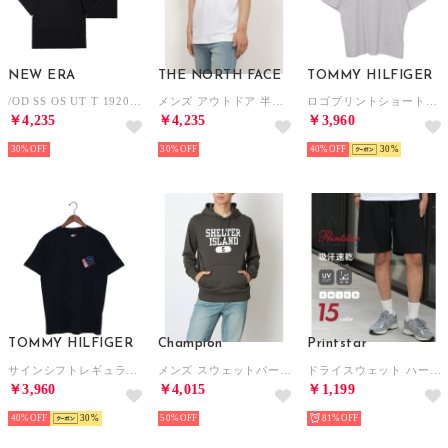
NEW ERA
THE NORTH FACE
TOMMY HILFIGER
/OD SS OS UT T 1920 （ブラック）
メンズ アウトドア 半袖Tシャツ S/S Small Logo Pocket Tee_ショートスリーブスモールロゴポケットティー NT32547 （ホワイト）
ロゴプリントショートスリーブTシャツ （ライトグレー）
￥4,235
￥4,235
￥3,960
30%
30%
40%
30
TOMMY HILFIGER
Champion
Printstar
サインシフトレギュラーショートスリーブTシャツ （マルチ）
メンズ スウェットパーカー HOODED SWEATSHIRT C3-C122 （オフブラック）
ドライスウェット ハーフパンツ 吸汗速乾 ショートパンツ 半パン カラバリ 推し活 メッシュ UVカット 00325 （ブラック）
￥3,960
￥4,015
￥1,199
40%
30
50%
81%