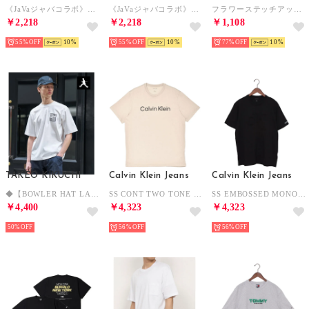
《JaVaジャバコラボ》シンプル派にも推したい！綿100％グラフィック刺繍Tシャツ（半袖） （アイボリー）
《JaVaジャバコラボ》シンプル派にも推したい！綿100％グラフィック刺繍Tシャツ（半袖） （チャコール）
フラワーステッチアップリケデザインTシャツ （ブラック）
￥2,218
￥2,218
￥1,108
55%
10
55%
10
77%
10
TAKEO KIKUCHI
Calvin Klein Jeans
Calvin Klein Jeans
◆【BOWLER HAT LABEL】アイスクリアコットン ピンナップガール 半袖Tシャツ （ホワイト(001)）
SS CONT TWO TONE LCREWNECK TEE 半袖Tシャツ （ホワイトペッパー）
SS EMBOSSED MONO CREW NECK TEE 半袖Tシャツ （ブラック）
￥4,400
￥4,323
￥4,323
50%
56%
56%