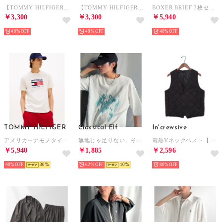
【TOMMY HILFIGER】トミーヒルフィガー / トップス 半袖 Tシャツ ビッグシルエット クルーネック ワンポイント 無地 ロゴ コットン100%
【TOMMY HILFIGER】トミーヒルフィガー / トップス 半袖 Tシャツ ビッグシルエット クルーネック ワンポイント 無地 ロゴ コットン100%
BOXER BRIEF 3枚セット【返品不可商品】 （BLACK）
￥3,300
￥3,300
￥5,940
40%
40%
40%
TOMMY HILFIGER
Classical Elf
In'crewsive
アメリカーナモノタイプフラッグボックスTシャツ （ホワイト）
無地じゃ足りない、そんな日に！コットン100% グリッチノイズ箔プリントTシャツ／Glitch Noise Foil Print T-Shirt （ホワイト）
電熱Vネックベスト【返品不可商品】 （ブラック）
￥5,940
￥1,885
￥2,596
40%
30
62%
10
80%