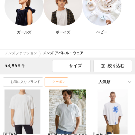
ガールズ
ボーイズ
ベビー
メンズファッション
メンズ アパレル・ウェア
34,859
絞り込む
サイズ
件
お気に入りブランド
クーポン
TiLTAN
AKM Contemporary
Desigual