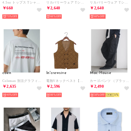
4.5oz トップス Tシャツ 半袖 コットン100% 無地 クルーネック ユニセックス 五分袖 カットソー GL63000 （ブラック）
リカバリーウェア Tシャツ （ブラック）
リカバリーウェア Tシャツ （グレージュ）
￥660
￥2,640
￥2,640
75%
60%
60%
coen
In'crewsive
Mac-House
Coleman 別注グラフィックTシャツ （その他1）
電熱Vネックベスト【返品不可商品】 （カーキ）
カーゴパンツ （ブラック）
￥2,635
￥2,596
￥2,490
40%
80%
50%
5