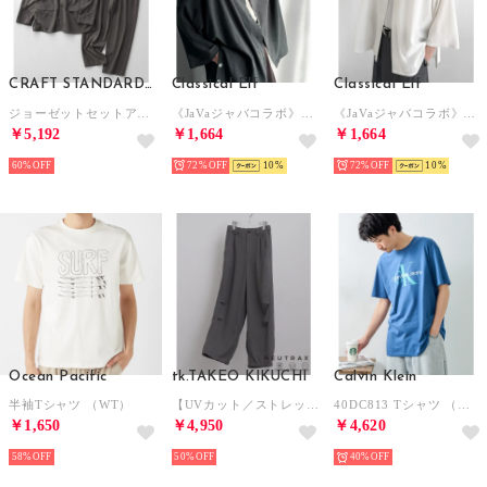
CRAFT STANDARD BOUTIQUE
Classical Elf
Classical Elf
ジョーゼットセットアップ （チャコールグレー）
《JaVaジャバコラボ》スリットボタン仕様リンクル加工オーバーサイズドルマンシャツ （チャコールグレー）
《JaVaジャバコラボ》スリットボタン仕様リンクル加工オーバーサイズドルマンシャツ （オフホワイト）
￥5,192
￥1,664
￥1,664
60%
72%
10
72%
10
Ocean Pacific
tk.TAKEO KIKUCHI
Calvin Klein
半袖Tシャツ （WT）
【UVカット／ストレッチ】NEUTRAXシリーズ パラシュートパンツ （グレー(012)）
40DC813 Tシャツ （ブルー）
￥1,650
￥4,950
￥4,620
58%
50%
40%