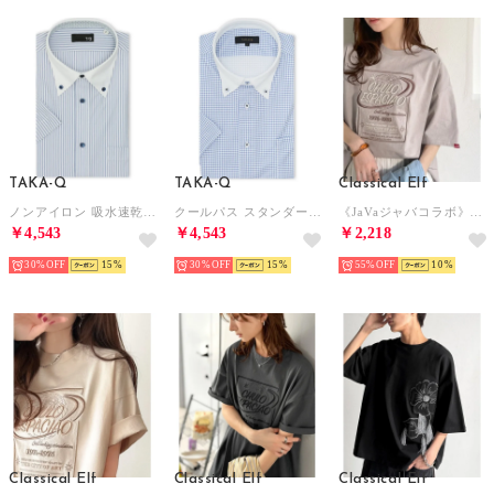
TAKA-Q
TAKA-Q
Classical Elf
ノンアイロン 吸水速乾 ストレッチ NEWスタンダードフィット ボタンダウン 半袖 ニット シャツ （青）
クールパス スタンダードフィット ボタンダウン半袖ニットシャツ （青） 半袖 シャツ メンズ ワイシャツ ビジネス ノーアイロン 形態安定 yシャツ 速乾
《JaVaジャバコラボ》シンプル派にも推したい！綿100％グラフィック刺繍Tシャツ（半袖） （モカ）
￥4,543
￥4,543
￥2,218
30%
15
30%
15
55%
10
Classical Elf
Classical Elf
Classical Elf