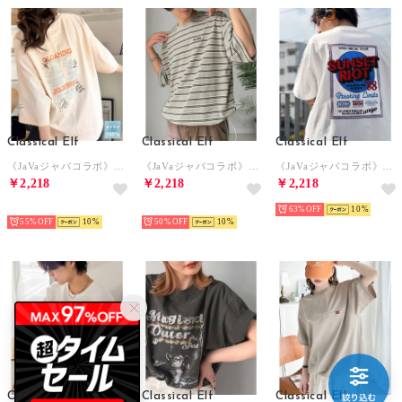
Classical Elf
Classical Elf
Classical Elf
《JaVaジャバコラボ》男女お揃い可◎綿100%バックムービーグラフィック飛び刺繍オーバーサイズT （アイボリー）
《JaVaジャバコラボ》【抗菌防臭機能付き】配色裾ドローコード付き 綿100％マルチボーダーTシャツ （ベージュ）
《JaVaジャバコラボ》【接触冷感機能付】ツアーロゴ刺繍ヘビーウェイト素材 ヘンリーネックTシャツ （ホワイト）
￥2,218
￥2,218
￥2,218
NEW
NEW
63%
10
55%
10
50%
10
Classical Elf
Classical Elf
Classical Elf