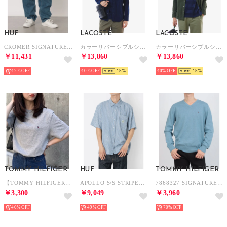
HUF
LACOSTE
LACOSTE
CROMER SIGNATURE PANT ボトムス （ストーンウォッシュインディゴ）
カラーリバーシブルシャツ （ネイビー）
カラーリバーシブルシャツ （ダークグリーン）
￥11,431
￥13,860
￥13,860
42%
40%
15
40%
15
TOMMY HILFIGER
HUF
TOMMY HILFIGER
【TOMMY HILFIGER】トミーヒルフィガー / トップス 半袖 Tシャツ ビッグシルエット クルーネック ワンポイント 無地 ロゴ コットン100%
APOLLO S/S STRIPED SHIRT 半袖シャツ （プールブルー）
7868327 SIGNATURE SOLID V NECK ニット （シャンブレーヒース）
￥3,300
￥9,049
￥3,960
40%
49%
70%