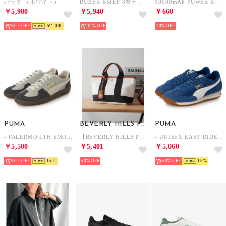
バッグ （ホワイト）
BOXER BRIEF 3枚セット【返品不可商品】 （BLACK）
10000mAh POWER BANK【返品不可商品】 （BLACK）
￥5,980
￥5,940
￥660
60%
￥1,000
40%
70%
PUMA
BEVERLY HILLS POLO CLUB
PUMA
- PALERMO LTH SMOKEY GRAY/DESERT DUST 【396464-23】 （SMOKEY GRAY/DESERT DUST）
【BEVERLY HILLS POLO CLUB】スコッチグレイン ネオレザー ミニ トートバッグ （ホワイト）
- UNISEX EASY RIDER VINTAGE ROYAL/WHITE【399028-09】 （ROYAL/WHITE）
￥5,500
￥5,401
￥5,060
60%
15
50%
60%
15