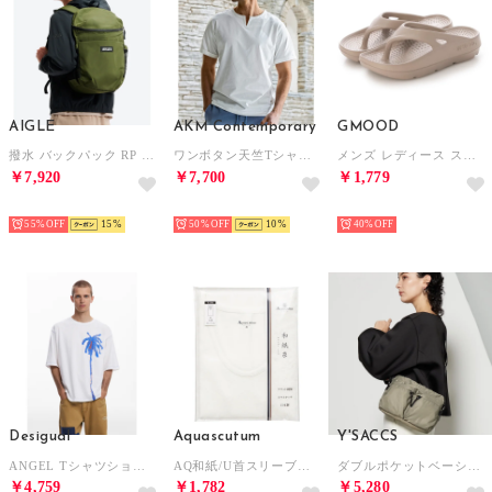
AIGLE
AKM Contemporary
GMOOD
撥水 バックパック RP （モスグリーン）
ワンボタン天竺Tシャツ 半袖Tシャツ （オフホワイト）
メンズ レディース スポーツサンダル 衝撃吸収 機能性 厚底 トングタイプ ビーサン （グレージュ）
￥7,920
￥7,700
￥1,779
SELECT
SELECT
SELECT
55%
15
50%
10
40%
Desigual
Aquascutum
Y'SACCS
ANGEL Tシャツショートスリーブ （ホワイト）
AQ和紙/U首スリーブレスシャツ （ホワイト）
ダブルポケットベーシックショルダー （グレージュ）
￥4,759
￥1,782
￥5,280