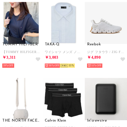
TOMMY HILFIGER
TAKA-Q
Reebok
【TOMMY HILFIGER】トミーヒルフィガー / トップス 半袖 Tシャツ ビッグシルエット クルーネック ワンポイント 無地 ロゴ コットン100%
ワイシャツ メンズ ノンアイロン 綿混 レギュラーカラー 長袖 ビジネス ドレス NEWスタンダードフィット （青）
ジグ フタウラ / ZIG FUTAURA SA （ホワイト）
￥3,311
￥3,003
￥4,890
39%
30%
15
55%
THE NORTH FACE WHITE LABEL
Calvin Klein
In'crewsive