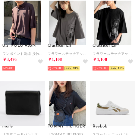
U.S. POLO ASSN.
Classical Elf
Classical Elf
ワンポイント刺繍 接触冷感 半袖ポロニットシャツ （ブラウン）
フラワーステッチアップリケデザインTシャツ （チャコール）
フラワーステッチアップリケデザインTシャツ （ブラック）
￥3,476
￥1,108
￥1,108
54%
77%
10
77%
10
maile
TOMMY HILFIGER
Reebok
【本革コードバン】名刺入れ （グリーン）
【TOMMY HILFIGER】トミーヒルフィガー / トップス 半袖 Tシャツ ビッグシルエット クルーネック ワンポイント 無地 ロゴ コットン100%
スマッシュ エッジ / SMASH EDGE SA （フットウェアホワイト/ブラウン）