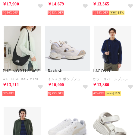
￥17,900
￥14,679
￥13,365
50%
33%
55%
15
THE NORTH FACE
Reebok
LACOSTE
WL HOBO BAG MINI NN2PR18 （ブラック）
インスタ ポンプフューリー 95 / INSTAPUMP FURY 95 （アラバスター）
カラーリバーシブルシャツ （ネイビー）
￥13,211
￥10,000
￥13,860
39%
49%
40%
15