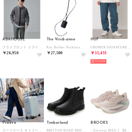
ABAHOUSE
The Viridi-anne
HUF
フライフロント ドライバーズニット / ブルゾン （チャコールグレー）
Key Holder Necklace （BLACK）
CROMER SIGNATURE PANT ボトムス （ストーンウォッシュインディゴ）
￥26,950
￥27,500
￥11,431
NEW
NEW
42%
Proevo
Timberland
BROOKS
スーツケース キャリーケース キャリーバッグ フレームキャリー ドリンクホルダー 8輪 M ダイヤル TSA (12002S) （セレストブルー）
BRITTON ROAD MID CHELSEA BOOT ブーツ （ブラックフルグレイン）
- Glycerin MAX 2 【BRW4682-P】 （P）