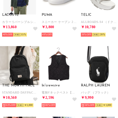
LACOSTE
PUMA
TELIC
カラーリバーシブルシャツ （ダークグリーン）
スニーカー ケーブン 2.0 392290 （WHITE-VAPOR GRAY-G）
ALLROADS-S4 （ドクターズホワイト）
￥13,860
￥3,800
￥10,780
40%
15
49%
30%
20
THE NORTH FACE
In'crewsive
RALPH LAUREN
STANDARD DAYPACK スタンダード デイパック リュック バックパック バッグ （ブラック）
電熱Vネックベスト【返品不可商品】 （ブラック）
バッグ （ブラック）
￥10,560
￥2,596
￥9,990
44%
￥1,000
80%
36%
￥1,000