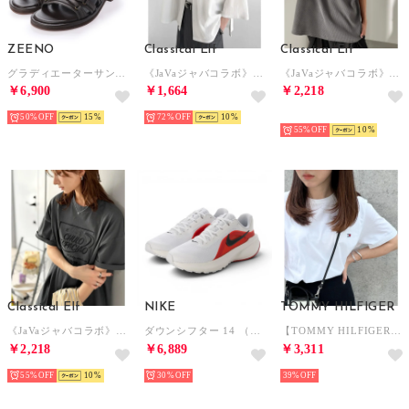
ZEENO
Classical Elf
Classical Elf
グラディエーターサンダル メンズサンダル ミドルカット カジュアルシューズ コンフォートサンダル スポーツサンダル 編み込み メンズシューズ （ダークブラウン）
《JaVaジャバコラボ》スリットボタン仕様リンクル加工オーバーサイズドルマンシャツ （オフホワイト）
《JaVaジャバコラボ》綿100％ワッフルピグメント加工ヘビーウェイト 胸ポケット付ヘンリーネックT （グレー）
￥6,900
￥1,664
￥2,218
50%
15
72%
10
NEW
55%
10
Classical Elf
NIKE
TOMMY HILFIGER
《JaVaジャバコラボ》シンプル派にも推したい！綿100％グラフィック刺繍Tシャツ（半袖） （チャコール）
ダウンシフター 14 （ホワイト/ブラック サミットホワイト ブライトクリムゾン ライトクリムゾン）
【TOMMY HILFIGER】トミーヒルフィガー / トップス 半袖 Tシャツ ビッグシルエット クルーネック ワンポイント 無地 ロゴ コットン100%
￥2,218
￥6,889
￥3,311
55%
10
30%
39%