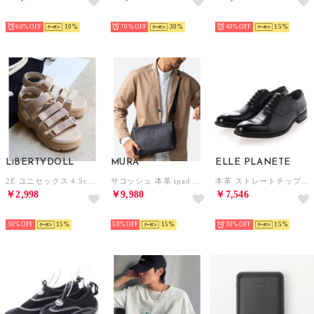
SELECT
SELECT
SELECT
60%
10
70%
30
40%
15
LiBERTYDOLL
MURA
ELLE PLANETE
2E ユニセックス 4.5cmヒール 4ベルトスポーツサンダル ワンピース ワイドパンツ ロングスカート 韓国ファッション 歩きやすい 履きやすい /4165 （ベージュ）
サコッシュ 本革 ipad 収納 ショルダーバッグ ミニショルダー 薄マチ バッグ レザー 革 メンズ （ブラック）
本革 ストレートチップビジネスシューズ （ブラック）
￥2,998
￥9,980
￥7,546
SELECT
SELECT
SELECT
30%
15
50%
15
30%
15