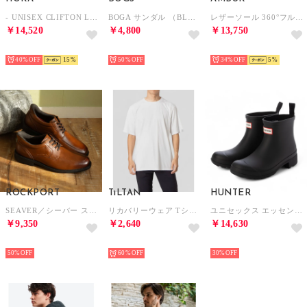
- UNISEX CLIFTON L ATHLETICS【1160050-BBLC】 （BLACK/BLACK）
BOGA サンダル （BLACK）
レザーソール 360°フルマッケイ製法 内羽根ストレートチップ（ブラック） CHIP アンバー
￥14,520
￥4,800
￥13,750
SELECT
SELECT
SELECT
40%
15
50%
34%
5
ROCKPORT
TiLTAN
HUNTER
SEAVER／シーバー ステップアクティベイテッド エプロン トゥ （ニュー ブラウン）
リカバリーウェア Tシャツ （ホワイト）
ユニセックス エッセンシャル チェルシー ブーツ （ブラック）
￥9,350
￥2,640
￥14,630
SELECT
SELECT
SELECT
50%
60%
30%