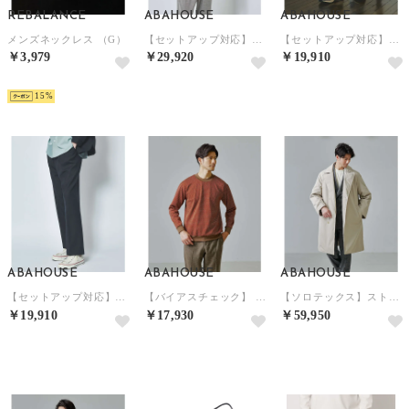
REBALANCE
ABAHOUSE
ABAHOUSE
メンズネックレス （G）
【セットアップ対応】T/R フランス綾 CPO ブルゾン/シャツ （グレージュ）
【セットアップ対応】T/R フランス綾 2タック ワイドパンツ （グレージュ）
￥3,979
￥29,920
￥19,910
NEW
NEW
NEW
15
ABAHOUSE
ABAHOUSE
ABAHOUSE
【セットアップ対応】T/R フランス綾 2タック ワイドパンツ （ダークネイビー）
【バイアスチェック】 プルオーバー （ダークオレンジ）
【ソロテックス】ストレッチ ライトダウンコート （アイボリー）
￥19,910
￥17,930
￥59,950
NEW
NEW
NEW