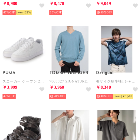
￥8,980
￥8,470
￥9,049
47%
15
30%
49%
PUMA
TOMMY HILFIGER
Desigual
スニーカー ケーブン 2.0 _ 392290 （ホワイト/シルバー）
7868327 SIGNATURE SOLID V NECK ニット （シャンブレーヒース）
モザイク柄半袖Tシャツ （ブルー）
￥3,999
￥3,960
￥8,340
47%
70%
40%
￥1,500