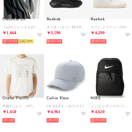
Classical Elf
Reebok
Reebok
《JaVaジャバコラボ》スリットボタン仕様リンクル加工オーバーサイズドルマンシャツ （チャコールグレー）
ターボ パルス / REEBOK TURBO PULSE SA （ブラック）
コート クリーン / COURT CLEAN SA （ホワイト）
￥1,664
￥3,590
￥4,290
72%
10
49%
40%
Ocean Pacific
Calvin Klein
NIKE
半袖Tシャツ （WT）
CK DAILY （ホワイト）
メンズ レディース バッグ ブラジリア XL バッグパック 9.5 30L DM3975 (ブラック)
￥1,650
￥4,961
￥4,620
58%
49%
40%