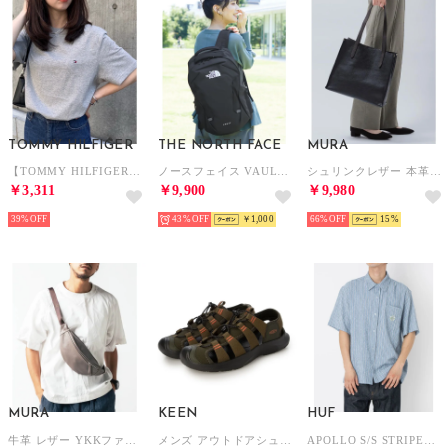
TOMMY HILFIGER
THE NORTH FACE
MURA
【TOMMY HILFIGER】トミーヒルフィガー / トップス 半袖 Tシャツ ビッグシルエット クルーネック ワンポイント 無地 ロゴ コットン100%
ノースフェイス VAULT ヴォルト リュック バックパック 27L A4可（ブラック）
シュリンクレザー 本革 a4 大容量 トートバッグ （ブラック）
￥3,311
￥9,900
￥9,980
39%
43%
￥1,000
66%
15
MURA
KEEN
HUF
牛革 レザー YKKファスナー ボディバッグ ウエストポーチ （グレー）
メンズ アウトドアシューズ SEANIK H2 1030387 水陸両用 （オリーブ）
APOLLO S/S STRIPED SHIRT 半袖シャツ （プールブルー）