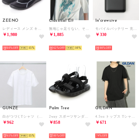
ZEENO
Classical Elf
In'crewsive
レディース メンズ キッズ ジュニア ユニセックス サンダル アクアシューズ マリンシューズ アウトドアシューズ 水陸両用 ウォーターシューズ （ブラック/グレー）
無地じゃ足りない、そんな日に！コットン100% グリッチノイズ箔プリントTシャツ／Glitch Noise Foil Print T-Shirt （ホワイト）
モバイルバッテリー 充電器 10000mAh【返品不可商品】 （ブラック）
￥1,980
￥1,885
￥330
SELECT
HOT
HOT
60%
15
62%
10
80%
GUNZE
Palm Tree
GILDAN
白がつづくTシャツ （ホワイト）
2way スポーツサンダル サンダル （ブラック）
4.5oz トップス Tシャツ 半袖 コットン100% 無地 クルーネック ユニセックス 五分袖 カットソー GL63000 （ブラック）
￥962
￥858
￥671
HOT
HOT
HOT
65%
15
80%
74%