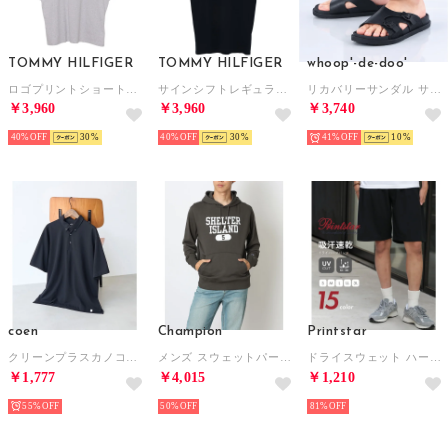
TOMMY HILFIGER
TOMMY HILFIGER
whoop'-de-doo'
ロゴプリントショートスリーブTシャツ （ライトグレー）
サインシフトレギュラーショートスリーブTシャツ （マルチ）
リカバリーサンダル サイズ調整バックル付き （BLB）
￥3,960
￥3,960
￥3,740
40%
30
40%
30
41%
10
coen
Champion
Printstar
クリーンプラスカノコポロシャツ （BLACK）
メンズ スウェットパーカー HOODED SWEATSHIRT C3-C122 （オフブラック）
ドライスウェット ハーフパンツ 吸汗速乾 ショートパンツ 半パン カラバリ 推し活 メッシュ UVカット 00325 （ブラック）
￥1,777
￥4,015
￥1,210
55%
50%
81%