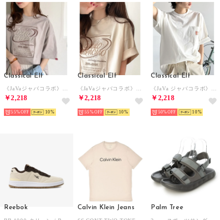
Classical Elf
Classical Elf
Classical Elf
《JaVaジャバコラボ》シンプル派にも推したい！綿100％グラフィック刺繍Tシャツ（半袖） （モカ）
《JaVaジャバコラボ》シンプル派にも推したい！綿100％グラフィック刺繍Tシャツ（半袖） （アイボリー）
《JaVa ジャバコラボ》古着風ストリートMIX。綿100%ヘヴィーウエイト胸ポケピグメントTシャツ （オフホワイト）
￥2,218
￥2,218
￥2,218
55%
10
55%
10
50%
10
Reebok
Calvin Klein Jeans
Palm Tree