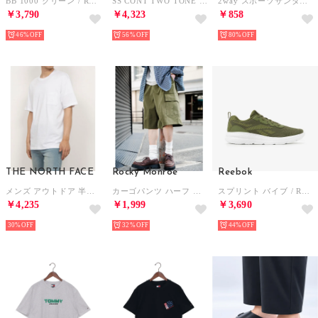
BB 1000 クリーン / REEBOK BB 1000 CLEAN SA （グレージュ）
SS CONT TWO TONE LCREWNECK TEE 半袖Tシャツ （ホワイトペッパー）
2way スポーツサンダル サンダル （ライトグレー）
￥3,790
￥4,323
￥858
46%
56%
80%
THE NORTH FACE
Rocky Monroe
Reebok
メンズ アウトドア 半袖Tシャツ S/S Small Logo Pocket Tee_ショートスリーブスモールロゴポケットティー NT32547 （ホワイト）
カーゴパンツ ハーフ メンズ ショートパンツ ワイド スケーター 軍パン 短パン 膝下 ひざ丈 半パン イージー リラックス 薄手 軽量 カジュアル ストリート 15579 （カーキ）
スプリント バイブ / REEBOK SPRINT VIBE SA （オリーブグリーン）
￥4,235
￥1,999
￥3,690
30%
32%
44%