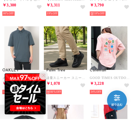
￥3,300
￥3,311
￥3,790
80%
39%
59%
OAKLEY
Palm Tree
Coleman
メンズ 半袖ポロシャツ O-SYNC PACK POLO SEERSUCKER 2.0 FOA408802 （GRAY DUST）
軽量スニーカー スニーカー （ブラック）
GOOD TIMES OUTDOOR コールマンTEE （ピンク）
￥3,245
￥1,078
￥3,228
50%
80%
34%