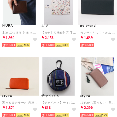
MURA
カヤ
no brand
本革 二つ折り 財布 本革 レザー 小銭入れなし スリム 二つ折り財布 （ブラウン）
【カヤ】多機種対応 手帳型マルチスマートフォンケース 和モダンプリント その他29
カンサイヤマモトオム シュリンク本革かぶせ長財布 （ネイビー）
￥1,980
￥2,156
￥1,639
77%
15
30%
20
50%
styiro
チャイハネ
styiro
選べる10カラー/牛床革スマートキーケース（オレンジ）
【チャイハネ】ティパールカラビナ付きラウンドポーチ パープル
10色から選べる！牛革キーケース/フック付き（ピンクグレー）
￥1,870
￥616
￥2,200
71%
15
30%
20
66%
15