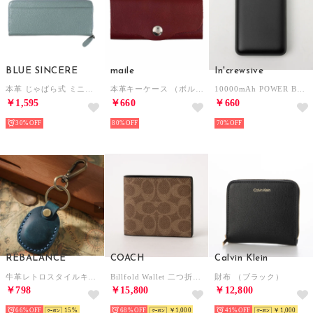
BLUE SINCERE
maile
In'crewsive
本革 じゃばら式 ミニ長財布 / Brenda - ブレンダ - （スカイブルー）
本革キーケース （ボルドー）
10000mAh POWER BANK【返品不可商品】 （BLACK）
￥1,595
￥660
￥660
30%
80%
70%
REBALANCE
COACH
Calvin Klein
牛革レトロスタイルキーホルダー （ブルー）
Billfold Wallet 二つ折財布 （グレー）
財布 （ブラック）
￥798
￥15,800
￥12,800
66%
15
68%
￥1,000
41%
￥1,000