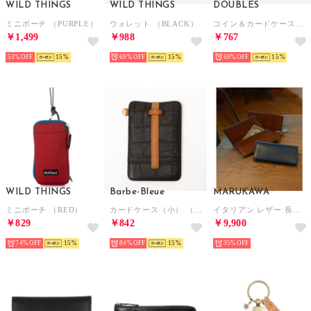
WILD THINGS
WILD THINGS
DOUBLES
ミニポーチ （PURPLE）
ウォレット （BLACK）
コイン＆カードケース（NVY）
￥1,499
￥988
￥767
53%
15
69%
15
69%
15
WILD THINGS
Barbe-Bleue
MARUKAWA
ミニポーチ （RED）
カードケース（小） （DBR）
イタリアン レザー 長財布/ビジネス ギフト 本革 サイフ メンズ 長財布 ウォレット レザー ギフト プレゼント お祝い
￥829
￥842
￥9,900
74%
15
84%
15
35%