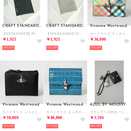
CRAFT STANDARD BOUTIQUE
CRAFT STANDARD BOUTIQUE
Vivienne Westwood
【WEEKENDER】PCケース （ブラック）
【WEEKENDER】PCケース （グレー）
カードケース ブッチャ ダランチャ ORB CLASPWALLET 5115003LW S001S 0315 （ヘザー プラッド）
￥1,925
￥1,925
￥36,800
50%
50%
42%
Vivienne Westwood
Vivienne Westwood
AZUL BY MOUSSY
カードケース シャイニー ベジタブル タンド SLIM FLAP CARD HOLDER 54020010W L00B0 N401 （ブラック）
カードケース エンボス クロコ レザー ORB CLASPWALLET 5115003LW L0098 K403 （ブルー）
コインケース付きバッグチャーム （BLK）
￥30,800
￥40,800
￥1,596
45%
41%
60%