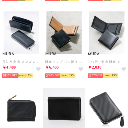
MURA
MURA
MURA
長財布 財布 メンズ 人気 本革 コードバン調 ラウンドファスナー ファスナー （カーボンレザー/ネイビー）
財布 メンズ 二つ折り スリム スキミング防止 イタリアンレザー ブライドルレザー （イタリアンレザー/ネイビー）
二つ折り財布 財布 メンズ 本革 二つ折り スリム レザー カード7枚収納 隠しポケット （ブラックB）
￥4,480
￥6,480
￥2,030
55%
15
68%
15
77%
15