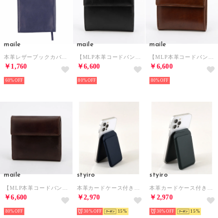
maile
maile
maile
本革レザーブックカバー(文庫本サイズ) （ネイビー）
【MLP本革コードバン】三つ折り財布 （ブラック）
【MLP本革コードバン】三つ折り財布 （ブラウン）
￥1,760
￥6,600
￥6,600
60%
80%
80%
maile
styiro
styiro
【MLP本革コードバン】三つ折り財布 （ダークブラウン）
本革カードケース付きスマホスタンド 牛革ミニマルデザイン （ネイビー）
本革カードケース付きスマホスタンド 牛革ミニマルデザイン （ダークグリーン）
￥6,600
￥2,970
￥2,970
80%
30%
15
30%
15