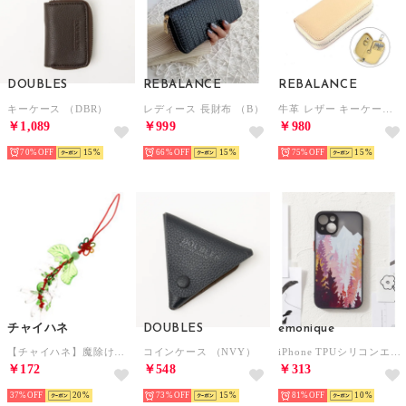
DOUBLES
REBALANCE
REBALANCE
キーケース （DBR）
レディース 長財布 （B）
牛革 レザー キーケース キーバッグ （I）
￥1,089
￥999
￥980
70%
15
66%
15
75%
15
チャイハネ
DOUBLES
emonique
【チャイハネ】魔除け・幸運のお守り チリホルダー ホワイト
コインケース （NVY）
iPhone TPUシリコンエッジ スマホケース 【12/12mini/12pro/13/13mini/13pro/SE/SE第二世代対応】 （その他3）
￥172
￥548
￥313
37%
20
73%
15
81%
10