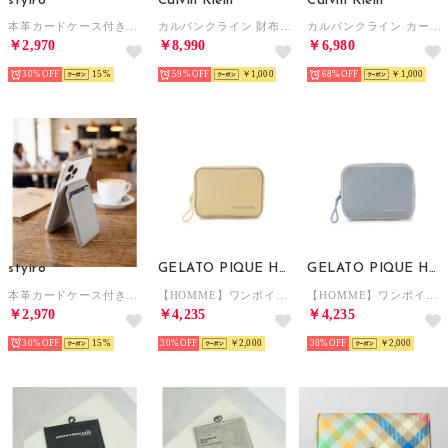
styiro
Calvin Klein
Calvin Klein
本革カードケース付きスマホスタンド 牛革ミニマルデザイン （ブラック1）
カルバンクライン 財布 （ブラック） （ブラック）
カルバンクライン カードケース （ブラック） （ブラック）
￥2,970
￥8,990
￥6,980
30%
15
59%
￥1,000
68%
￥1,000
styiro
GELATO PIQUE HOMME
GELATO PIQUE HOMME
本革カードケース付きスマホスタンド 牛革ミニマルデザイン （グレー）
【HOMME】ワンポイント刺繍ポーチ （YEL）
【HOMME】ワンポイント刺繍ポーチ （BLU）
￥2,970
￥4,235
￥4,235
30%
15
30%
￥2,000
30%
￥2,000