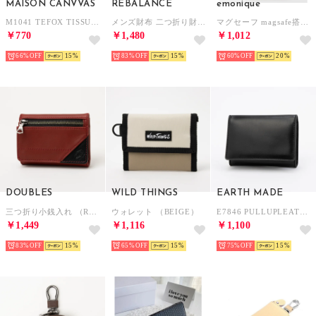
MAISON CANVVAS
REBALANCE
emonique
M1041 TEFOX TISSUE POUCH （ネイビー）
メンズ財布 二つ折り財布 （A）
マグセーフ magsafe搭載 放熱冷却メッシュ iPhoneケース カバー （ホワイト）
￥770
￥1,480
￥1,012
66%
15
83%
15
60%
20
DOUBLES
WILD THINGS
EARTH MADE
三つ折り小銭入れ （RED）
ウォレット （BEIGE）
E7846 PULLUPLEATHER CARD CASE （パープルグレー）
￥1,449
￥1,116
￥1,100
83%
15
65%
15
75%
15