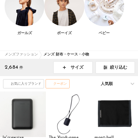
ガールズ
ボーイズ
ベビー
メンズファッション
メンズ 財布・ケース・小物
2,684
絞り込む
サイズ
件
お気に入りブランド
クーポン
In'crewsive
The Viridi-anne
mont-bell