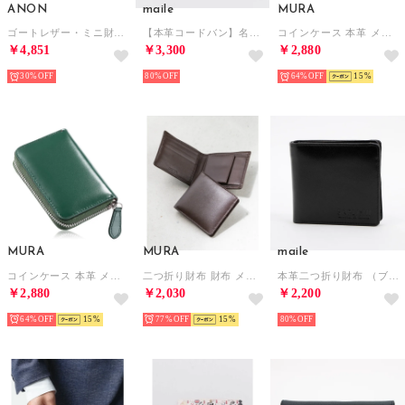
ANON
maile
MURA
ゴートレザー・ミニ財布 （ブラック）
【本革コードバン】名刺入れ （グリーン）
コインケース 本革 メンズ ファスナー 小銭入れ カーボン コードバン調 （カーボン/ブラック）
￥4,851
￥3,300
￥2,880
30%
80%
64%
15
MURA
MURA
maile
コインケース 本革 メンズ ファスナー 小銭入れ カーボン コードバン調 （コードバン調/グリーン）
二つ折り財布 財布 メンズ 本革 二つ折り スリム レザー カード7枚収納 隠しポケット （ブラウンB）
本革二つ折り財布 （ブラック）
￥2,880
￥2,030
￥2,200
64%
15
77%
15
80%