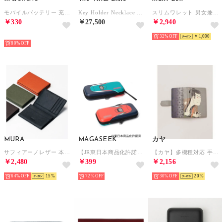
モバイルバッテリー 充電器 10000mAh【返品不可商品】 （ブラック）
Key Holder Necklace （BLACK）
スリムワレット 男女兼用 （ブラック）
￥330
￥27,500
￥2,940
HOT
NEW
32%
￥1,000
80%
MURA
MAGASEEK
カヤ
サフィアーノレザー 本革 名刺入れ （ブラック）
【JR東日本商品化許諾済】はやぶさ×こまち 新幹線ゲームケース（MAGASEEK/d fashionオリジナル） （その他）
【カヤ】多機種対応 手帳型マルチスマートフォンケース 和モダンプリント その他8
￥2,480
￥399
￥2,156
64%
15
72%
30%
20