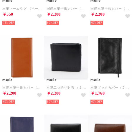
maile
maile
maile
本革ネームタグ （ベージュ）
国産本革手帳カバー（スリムサイズ） （ブラウン）
国産本革手帳カバー（スリムサイズ） （ブラック）
￥550
￥2,200
￥2,200
75%
60%
60%
maile
maile
maile
国産本革手帳カバー（スリムサイズ） （キャメル）
本革二つ折り財布 （ネイビー）
本革ブックカバー（文庫本サイズ） （ブラック）
￥2,200
￥2,200
￥1,760
60%
80%
60%