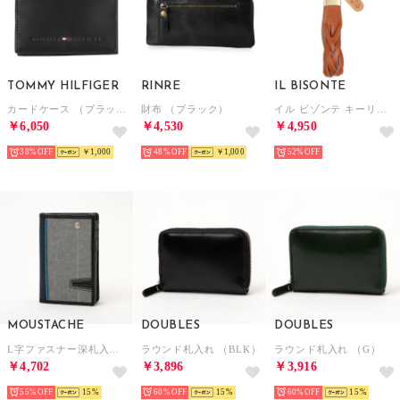
TOMMY HILFIGER
RINRE
IL BISONTE
カードケース （ブラック）
財布 （ブラック）
イル ビゾンテ キーリング （CARAMEL）
￥6,050
￥4,530
￥4,950
38%
￥1,000
48%
￥1,000
52%
MOUSTACHE
DOUBLES
DOUBLES
L字ファスナー深札入れ （GRY）
ラウンド札入れ （BLK）
ラウンド札入れ （G）
￥4,702
￥3,896
￥3,916
55%
15
60%
15
60%
15