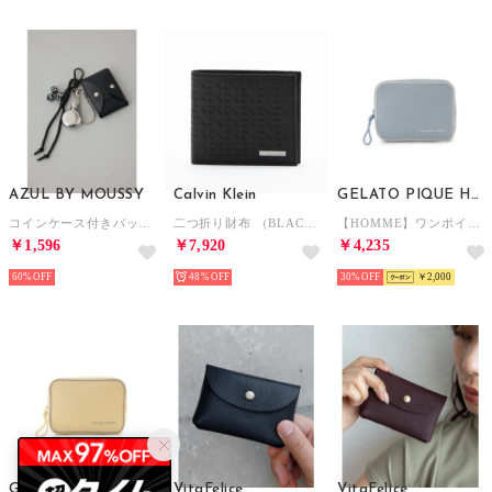
AZUL BY MOUSSY
Calvin Klein
GELATO PIQUE HOMME
コインケース付きバッグチャーム BLK
二つ折り財布 （BLACK）
【HOMME】ワンポイント刺繍ポーチ （BLU）
￥1,596
￥7,920
￥4,235
60%
48%
30%
￥2,000
GELATO PIQUE HOMME
VitaFelice
VitaFelice