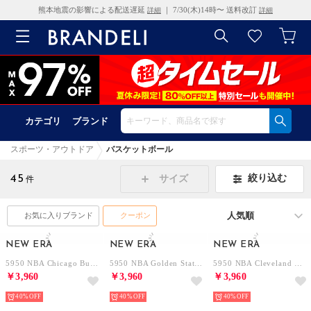
熊本地震の影響による配送遅延
｜ 7/30(木)14時〜 送料改訂
詳細
詳細
カテゴリ
ブランド
スポーツ・アウトドア
バスケットボール
45
絞り込む
サイズ
件
お気に入りブランド
クーポン
NEW ERA
NEW ERA
NEW ERA
5950 NBA Chicago Bulls （BLK/RED）
5950 NBA Golden State Warriors （BLUE）
5950 NBA Cleveland Cavaliers （NVY/RED）
￥3,960
￥3,960
￥3,960
40%
40%
40%