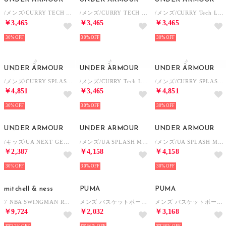
/メンズ/CURRY TECH GRAPHIC SHORT SLEEVE T-SHIRT （Black / /）
/メンズ/CURRY TECH GRAPHIC SHORT SLEEVE T-SHIRT （Fresco Blue / /）
/メンズ/CURRY Tech Logo Short Sleeve T-Shirt （White / /）
￥3,465
￥3,465
￥3,465
30%
30%
30%
UNDER ARMOUR
UNDER ARMOUR
UNDER ARMOUR
/メンズ/CURRY SPLASH SHORTS （Distant Gray / Fresco Blue / White）
/メンズ/CURRY Tech Logo Short Sleeve T-Shirt （Black / /）
/メンズ/CURRY SPLASH SHORTS （Anthracite / Black / Lumin Yellow）
￥4,851
￥3,465
￥4,851
30%
30%
30%
UNDER ARMOUR
UNDER ARMOUR
UNDER ARMOUR
/キッズ/UA NEXT GEN GRAPHIC SHORT SLEEVE T-SHIRT （White / /）
/メンズ/UA SPLASH MESH SHORTS （Black / White / White）
/メンズ/UA SPLASH MESH SHORTS （White / Red / Black）
￥2,387
￥4,158
￥4,158
30%
30%
30%
mitchell & ness
PUMA
PUMA
7 NBA SWINGMAN ROAD SHORTS ショートパンツ （シカゴ・ブルズ）
メンズ バスケットボール HOOPS グラフィック 半袖 Tシャツ HOOPS GRAPHIC Tee shirt （White）
メンズ バスケットボール シンプル ビッグロゴ 半袖 Tシャツ Simple Big Logo TEE （Black-Mint Jelly）
￥9,724
￥2,032
￥3,168