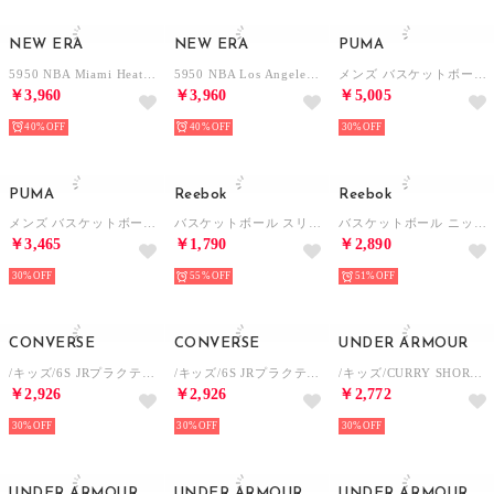
NEW ERA
NEW ERA
PUMA
5950 NBA Miami Heat （BLK/RED）
5950 NBA Los Angeles Lakers （BLK/PURPLE）
メンズ バスケットボール フレイグラント ファウル AOP 6インチ ショーツ 2 Flag Foul AOP 6 Shorts 2 （Black-AOP）
￥3,960
￥3,960
￥5,005
40%
40%
30%
PUMA
Reebok
Reebok
メンズ バスケットボール SHOWTIME PACK フレイグラント ファウル 半袖 Tシャツ 5 Flagrant Foul SS Tee 5 （White）
バスケットボール スリーブレス Tシャツ / ID BASKETBALL SLEEVELESS T-SHIRT （ホワイト）
バスケットボール ニット ショーツ / ID BASKETBALL KNIT SHORTS （ブラック）
￥3,465
￥1,790
￥2,890
30%
55%
51%
CONVERSE
CONVERSE
UNDER ARMOUR
/キッズ/6S JRプラクティスパンツ(ポケット) （ブラック/ホワイト）
/キッズ/6S JRプラクティスパンツ(ポケット) （ブラック/パステルグリーン）
/キッズ/CURRY SHORT SLEEVE T-SHIRT （White / /）
￥2,926
￥2,926
￥2,772
30%
30%
30%
UNDER ARMOUR
UNDER ARMOUR
UNDER ARMOUR