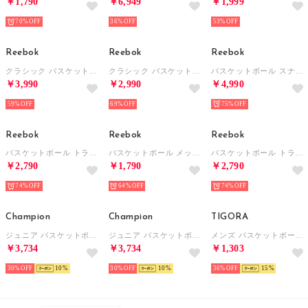
￥1,790
￥6,949
￥1,999
70%
36%
53%
Reebok
Reebok
Reebok
クラシック バスケットボール トラックパンツ / CL CS BBALL TP （ベージュ）
クラシック バスケットボール ヴィンテージ クルー / CL BBALL VINTAGE CB CREW （ベージュ）
バスケットボール スナップ コーチジャケット / BB BBALL COACHES SNAP JKT（チョーク）
￥3,990
￥2,990
￥4,990
59%
69%
75%
Reebok
Reebok
Reebok
バスケットボール トラックジャケット / BB BASKETBALL CT TRACK JACKET（ブラック）
バスケットボール メッシュタンク /BB BASKETBALL MESH TANK（ベクターレッド）
バスケットボール トラックジャケット / BB BASKETBALL CT TRACK JACKET（チョーク）
￥2,790
￥1,790
￥2,790
74%
64%
74%
Champion
Champion
TIGORA
ジュニア バスケットボール パーカー MINI SWEAT PARKA CK-SB120 （ブラック）
ジュニア バスケットボール パーカー MINI SWEAT PARKA CK-SB120 （グレー）
メンズ バスケットボール ノースリーブシャツ TR-8KW1007UT TR-8KW1007UT
￥3,734
￥3,734
￥1,303
30%
10
30%
10
36%
15