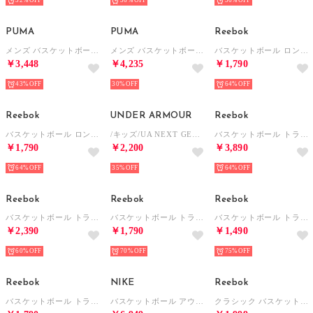
32%
56%
36%
PUMA
PUMA
Reebok
メンズ バスケットボール シンプル スモール ロゴ ショーツ Simple Small Logo SHORTS （Black-Mint Jelly）
メンズ バスケットボール シンプル スモール ロゴ ショーツ Simple Small Logo SHORTS （Mint Jelly-White）
バスケットボール ロングスリーブTシャツ / BASKETBALL ESSENTIALS LS SHOOTING SHIRT （グレー）
￥3,448
￥4,235
￥1,790
43%
30%
64%
Reebok
UNDER ARMOUR
Reebok
バスケットボール ロングスリーブTシャツ / BASKETBALL ESSENTIALS LS SHOOTING SHIRT （グリーン）
/キッズ/UA NEXT GEN SHORTS （Midnight Navy / /）
バスケットボール トラックトップ / BASKETBALL TRACK TOP （ブラック）
￥1,790
￥2,200
￥3,890
64%
35%
64%
Reebok
Reebok
Reebok
バスケットボール トランジション ショーツ / BASKETBALL TRANSITION SHORT （ブラック/ホワイト）
バスケットボール トランジション ショーツ / BASKETBALL TRANSITION SHORT （ホワイト）
バスケットボール トランジション ショーツ / BASKETBALL TRANSITION SHORT （ライム）
￥2,390
￥1,790
￥1,490
60%
70%
75%
Reebok
NIKE
Reebok
バスケットボール トランジション ショーツ / BASKETBALL TRANSITION SHORT （ブラック/レッド）
バスケットボール アウターウェア DF スタンダード イシュー フルジップ L/S フーディ DJ3890471 （ネイビー）
クラシック バスケットボール メッシュ タンクトップ / BASKETBALL MESH TANK （レッド）