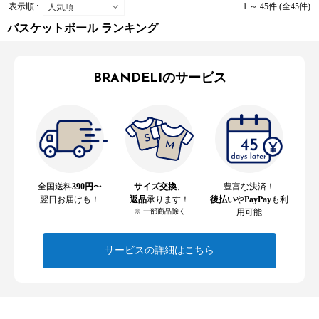
表示順 :
1 ～ 45件 (全45件)
バスケットボール ランキング
BRANDELIのサービス
全国送料
390円
〜
サイズ交換
、
豊富な決済！
翌日お届けも！
返品
承ります！
後払い
や
PayPay
も利
※ 一部商品除く
用可能
サービスの詳細はこちら