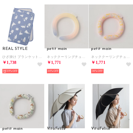
REAL STYLE
petit main
petit main
ひざ掛け ブランケット 夏用 ボレロ ポンチョ 接触冷感 ひんやり 涼しい タオルケット 70×90cm 子供 キッズ 大人 可愛い 洗える （シロクマ）
ネッククーリングチューブ （ピンクグラデーション）
ネッククーリングチューブ （フラワー）
￥1,738
￥1,771
￥1,771
39%
30%
30%
petit main
VitaFelice
VitaFelice