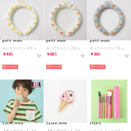
petit main
petit main
petit main
ネッククーリングチューブ （バナナ）
ネッククーリングチューブ （アイスクリーム）
ネッククーリングチューブ （恐竜）
￥885
￥885
￥885
NEW
NEW
NEW
65%
65%
65%
Lycee mine
Lycee mine
styiro
【再入荷決定！】【サーティワン アイスクリーム】ダイカット保冷剤【返品不可商品】 （ミント）
【再入荷決定！】【サーティワン アイスクリーム】ダイカット保冷剤【返品不可商品】 （ピンク）
トラベルメイクブラシセット ケース付き【返品不可商品】 （ディープピンク）