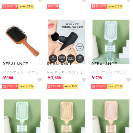
40%
25
60%
66%
10
REBALANCE
REBALANCE
REBALANCE
パドルブラシ ヘアブラシ 頭皮ケア 頭皮マッサージ【返品不可商品】 （A）
iasu マッサージガン【返品不可商品】 （ブラック）
パドルブラシ パステルカラー マッサージブラシ 頭皮マッサージ （A）
￥980
￥3,680
￥798
67%
15
62%
15
59%
15