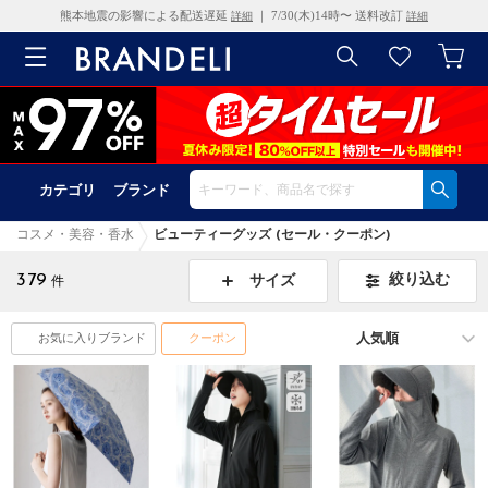
熊本地震の影響による配送遅延
｜ 7/30(木)14時〜 送料改訂
詳細
詳細
カテゴリ
ブランド
コスメ・美容・香水
ビューティーグッズ (セール・クーポン)
379
絞り込む
サイズ
件
お気に入りブランド
クーポン