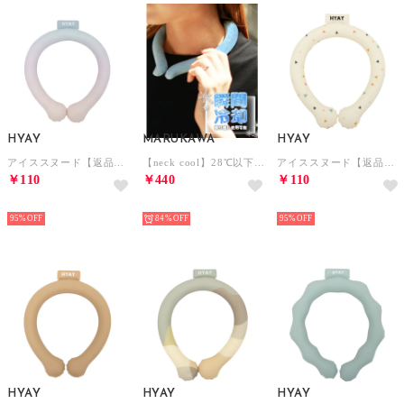
HYAY
MARUKAWA
HYAY
アイススヌード【返品不可商品】 （夕日グラデ）
【neck cool】28℃以下で自然凍結 結露しないネッククーラー /メンズ レディース /アウトドア ジョギング バイク 猛暑 熱中症対策 クールリング【返品不可商品】
アイススヌード【返品不可商品】 （三角）
￥110
￥440
￥110
HOT
HOT
HOT
95%
84%
95%
HYAY
HYAY
HYAY