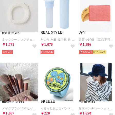
petit main
REAL STYLE
カヤ
ネッククーリングチューブ （デイジー）
氷のう 氷嚢 魔法瓶 首 スポーツ 携帯 ネッククーラー 首 冷やす 水筒型 保冷 アイスパック 真空断熱構造 熱中症対策 持ち運び 140ml 【返品不可商品】 （スカイブルー）
民芸つげ櫛 【返品不可商品】 （その他1）
￥1,771
￥1,078
￥1,386
30%
70%
30%
20
miniministore
BREEZE
VitaFelice
メイクブラシ13本セット 収納ポーチ付き【返品不可商品】
くるっと虫よけバンド×GJ8マン （サックス）
撥水ベンチレーションハット （NAVY）
￥1,067
￥220
￥1,650