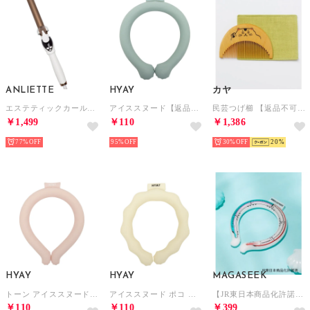
ANLIETTE
HYAY
カヤ
エステティックカールアイロン ヘアアイロン【返品不可商品】 （ミルキーホワイト）
アイススヌード【返品不可商品】 （ペールブルー）
民芸つげ櫛 【返品不可商品】 （その他3）
￥1,499
￥110
￥1,386
77%
95%
30%
20
HYAY
HYAY
MAGASEEK
トーン アイススヌード 首用冷却スヌード【返品不可商品】 （クリスタルピンク）
アイススヌード ポコ 冷感スヌード【返品不可商品】 （ホワイト）
【JR東日本商品化許諾済】はやぶさ×こまち連結ネッククーリング（MAGASEEK/d fashionオリジナル）【返品不可商品】 （その他）
￥110
￥110
￥399