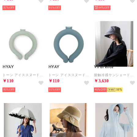
92%
95%
84%
HYAY
HYAY
VitaFelice
トーン アイススヌード ビッグ 首用冷却スヌード【返品不可商品】 （デザートセージ）
トーン アイススヌード ビッグ 首用冷却スヌード【返品不可商品】 （ブルースチール）
接触冷感サンシェード付きハット （GRAY）
￥110
￥110
￥3,630
95%
95%
45%
10