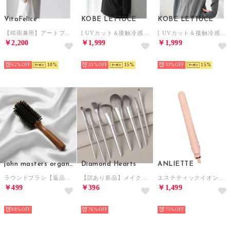
VitaFelice
KOBE LETTUCE
KOBE LETTUCE
【晴雨兼用】アートプリント折りたたみ傘（カラフル/軽量） （PAISLEY）
[ UVカット＆接触冷感 ] M L XL 取り外しサンバイザー付きパーカー【A指穴】[選べる2タイプ] [C7760]【返品不可商品】 （ブラック）
[ UVカット＆接触冷感 ] M L XL 取り外しサンバイザー付きパーカー【A指穴】[選べる2タイプ] [C7760]【返品不可商品】 （杢グレー）
￥2,200
￥1,999
￥1,999
SELECT
SELECT
HOT
62%
10
33%
15
33%
15
john masters organics
Diamond Hearts
ANLIETTE
ラウンドブラシ【返品不可商品】
【訳あり新品】メイクブラシ 8本セット【返品不可商品】 （シルバー）
エステティックイオンアイロン ヘアアイロン【返品不可商品】 （コーラルピンク）
￥499
￥396
￥1,499
HOT
HOT
HOT
88%
76%
75%