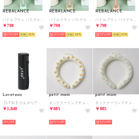
REBALANCE
REBALANCE
REBALANCE
パドルブラシ パステルカラー マッサージブラシ 頭皮マッサージ （D）
パドルブラシ パステルカラー マッサージブラシ 頭皮マッサージ （B）
パドルブラシ パステルカラー マッサージブラシ 頭皮マッサージ （C）
￥798
￥798
￥798
59%
15
59%
15
59%
15
Lovetoxic
petit main
petit main
【LTXC】ひんやりアイスボトル （黒）
ネッククーリングチューブ （くま）
ネッククーリングチューブ （フラワー）
￥1,840
￥885
￥885
NEW
NEW
NEW
30%
65%
65%