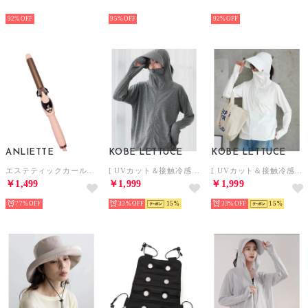
HOT
HOT
HOT
92%
95%
92%
ANLIETTE
KOBE LETTUCE
KOBE LETTUCE
エステティックカールアイロン ヘアアイロン【返品不可商品】 （コーラルピンク）
[ UVカット＆接触冷感 ] M L XL 取り外しサンバイザー付きパーカー【Bグローブ】[選べる2タイプ] [C7760]【返品不可商品】 （杢グレー）
[ UVカット＆接触冷感 ] M L XL 取り外しサンバイザー付きパーカー【A指穴】[選べる2タイプ] [C7760]【返品不可商品】 （ホワイト）
￥1,499
￥1,999
￥1,999
77%
33%
15
33%
15