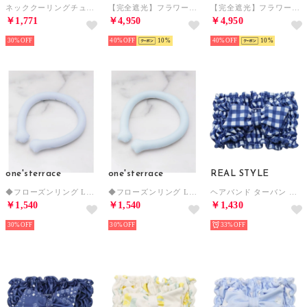
ネッククーリングチューブ （恐竜）
【完全遮光】フラワー日傘 （IVORY）
【完全遮光】フラワー日傘 （BLACK）
￥1,771
￥4,950
￥4,950
30%
40%
10
40%
10
one'sterrace
one'sterrace
REAL STYLE
◆フローズンリング L【返品不可商品】 （ブルー(993)）
◆フローズンリング L【返品不可商品】 （サックスブルー(990)）
ヘアバンド ターバン ネッククーラー 子供 レディース クールタオル 冷感タオル 接触冷感 ひんやり 吸水速乾 熱中症対策 首を冷やす 夏 おしゃれ （チェック）
￥1,540
￥1,540
￥1,430
30%
30%
33%