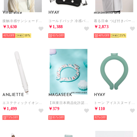
VitaFelice
HYAY
miniministore
接触冷感サンシェード付きハット （ICEGRAY）
コールドバック 冷感パッド【返品不可商品】 （ブラック）
着る日傘 つば付きパーカーラッシュガード【返品不可商品】 （ライトグレー）
￥3,630
￥1,388
￥2,873
45%
10
65%
40%
25
ANLIETTE
MAGASEEK
HYAY
エステティックイオンアイロン ヘアアイロン【返品不可商品】 （ミルキーホワイト）
【JR東日本商品化許諾済】はやぶさ×こまち総柄ネッククーリング（MAGASEEK/d fashionオリジナル）【返品不可商品】 （その他）
トーン アイススヌード 首用冷却スヌード【返品不可商品】 （マリングリーン）
￥1,499
￥379
￥110
75%
85%
92%