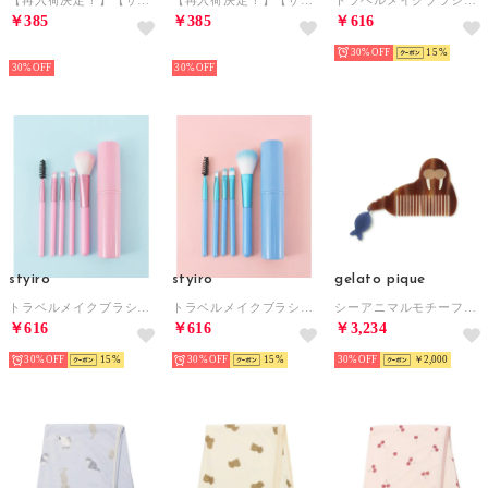
￥385
￥385
￥616
NEW
NEW
30%
15
30%
30%
styiro
styiro
gelato pique
トラベルメイクブラシセット ケース付き【返品不可商品】 （ピンク）
トラベルメイクブラシセット ケース付き【返品不可商品】 （ブルー）
シーアニマルモチーフコーム【返品不可商品】 （BRW）
￥616
￥616
￥3,234
30%
15
30%
15
30%
￥2,000