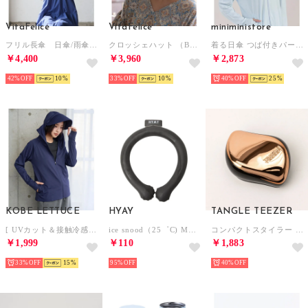
VitaFelice
VitaFelice
miniministore
フリル長傘 日傘/雨傘（晴雨兼用） （WHITE）
クロッシェハット （BEIGE）
着る日傘 つば付きパーカーラッシュガード【返品不可商品】 （ライトブルー）
￥4,400
￥3,960
￥2,873
42%
10
33%
10
40%
25
KOBE LETTUCE
HYAY
TANGLE TEEZER
[ UVカット＆接触冷感 ] M L XL 取り外しサンバイザー付きパーカー【A指穴】[選べる2タイプ] [C7760]【返品不可商品】 （ネイビー）
ice snood（25゜C) MONOTONE【返品不可商品】 （MONOTONE）
コンパクトスタイラー ブラッシングブラシ 【返品不可商品】 （ローズゴールド）
￥1,999
￥110
￥1,883
33%
15
95%
40%