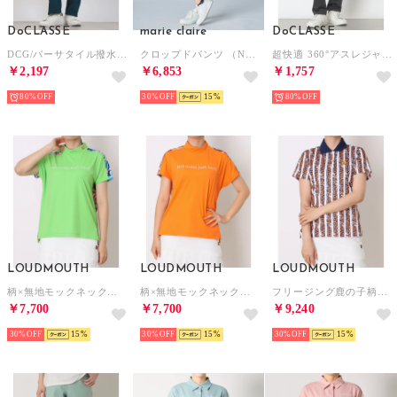
DoCLASSE
marie claire
DoCLASSE
DCG/バーサタイル撥水 ストレッチパンツ （ミッドナイトブルー）
クロップドパンツ （NV）
超快適 360°アスレジャーウォームパンツ （チャコール）
￥2,197
￥6,853
￥1,757
80%
30%
15
80%
LOUDMOUTH
LOUDMOUTH
LOUDMOUTH
柄×無地モックネックシャツ （957）
柄×無地モックネックシャツ （987）
フリージング鹿の子柄半袖シャツ （987）
￥7,700
￥7,700
￥9,240
30%
15
30%
15
30%
15