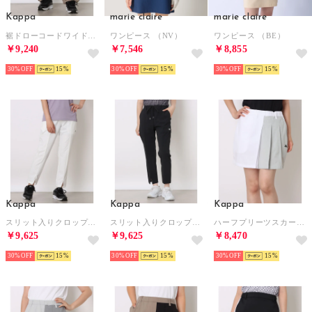
Kappa
marie claire
marie claire
裾ドローコードワイドパンツ （MOC）
ワンピース （NV）
ワンピース （BE）
￥9,240
￥7,546
￥8,855
30%
15
30%
15
30%
15
Kappa
Kappa
Kappa
スリット入りクロップドパンツ （WT）
スリット入りクロップドパンツ （BK）
ハーフプリーツスカート （WT）
￥9,625
￥9,625
￥8,470
30%
15
30%
15
30%
15