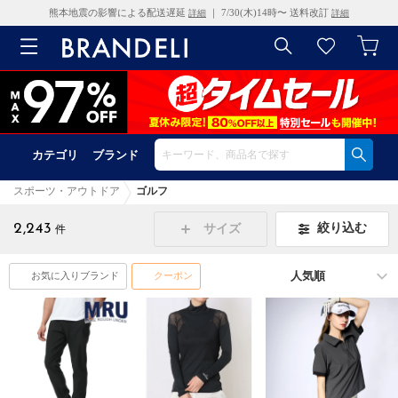
熊本地震の影響による配送遅延
｜ 7/30(木)14時〜 送料改訂
詳細
詳細
カテゴリ
ブランド
スポーツ・アウトドア
ゴルフ
2,243
絞り込む
サイズ
件
お気に入りブランド
クーポン