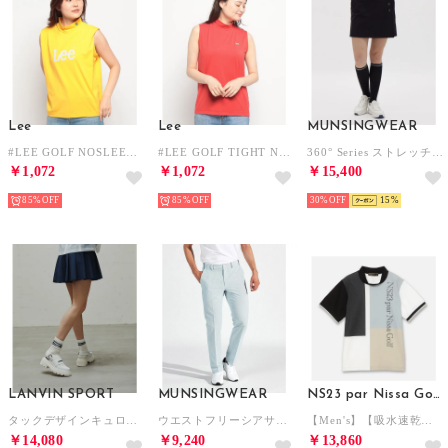
Lee
Lee
MUNSINGWEAR
#LEE GOLF NOSLEEVE MOCKNECKTE （イエロー）
#LEE GOLF TIGHT NOSLEEVE MOCK （レッド）
360° Series ストレッチスカートキュロット
￥1,072
￥1,072
￥15,400
85%
85%
30%
15
LANVIN SPORT
MUNSINGWEAR
NS23 par Nissa Golf
タックデザインキュロット【Sunscreen NIR/吸汗速乾/ストレッチ】
ウエストフリーシアサッカーストライプパンツ
【Men's】【吸水速乾】マリーンフラッグモックネック （ブラック）
￥14,080
￥9,240
￥13,860