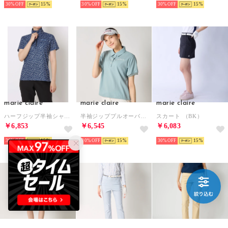
30%
15
30%
15
30%
15
marie claire
marie claire
marie claire
ハーフジップ半袖シャツ （NV）
半袖ジッププルオーバー （GY）
スカート （BK）
￥6,853
￥6,545
￥6,083
30%
15
30%
15
30%
15