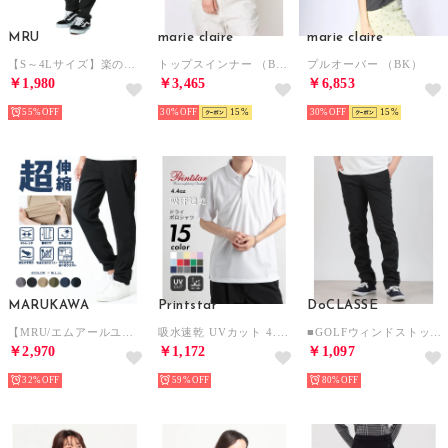
MRU
marie claire
marie claire
【S～4Lサイズ】楽のび スーパーストレッチ テーパード カラーパンツ イージーパンツ ゴルフパンツ チノパン メンズ ボトムス
トップスインナー （BK）
プルオーバー （BK）
￥1,980
￥3,465
￥6,853
55%
30%
15
30%
15
MARUKAWA
Printstar
DoCLASSE
【MRU/エムアールユー】のびのびスーパーストレッチ イージーパンツ/のびのび 楽 ストレッチパンツ ウエストゴム ゴルフパンツ ボトムス メンズ チノパン
吸水速乾 UVカット 4.4oz ADP ドライ ポロシャツ トップス 半袖 男女兼用 スポーツ テニス ゴルフ 00302 （ホワイト）
■GOLFウィンドストップパンツ （ブラック）
￥2,970
￥1,172
￥1,097
32%
59%
80%