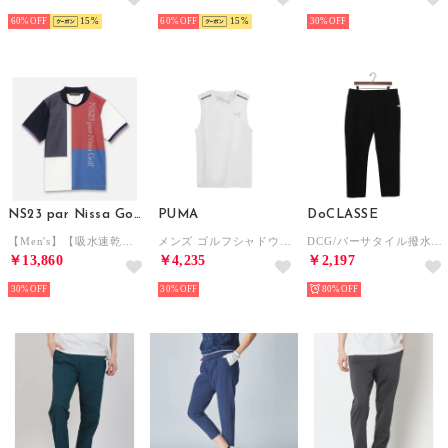
60%
15
60%
15
30%
NS23 par Nissa Golf
PUMA
DoCLASSE
【Men's】【吸水速乾】マリーンフラッグモックネック （ホワイト）
メンズ ゴルフシャドウキャット アンダーシャツ UNDER S/L （White Glow）
DCG/バーサタイル撥水 ストレッチパンツ （ブラック）
￥13,860
￥4,235
￥2,197
30%
30%
80%