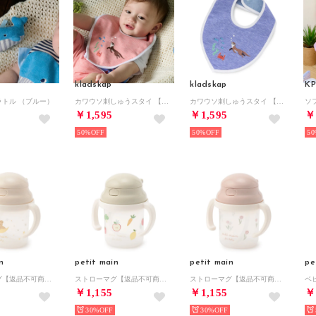
kladskap
kladskap
KP
ラトル （ブルー）
カワウソ刺しゅうスタイ 【返品不可商品】 （赤）
カワウソ刺しゅうスタイ 【返品不可商品】 （ブルー）
￥1,595
￥1,595
￥
50%
50%
50
n
petit main
petit main
pe
ストローマグ【返品不可商品】 （ベージュ）
ストローマグ【返品不可商品】 （グリーン）
ストローマグ【返品不可商品】 （ライト ピンク）
￥1,155
￥1,155
￥
30%
30%