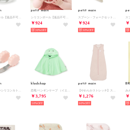
n
petit main
petit main
pe
シリコンボール【返品不可商品】 （ライト グリーン）
シリコンボール【返品不可商品】 （ライト ピンク）
スプーン・フォークセット【返品不可商品】 （グリーン）
￥924
￥924
￥
30%
30%
n
kladskap
petit main
BR
にぎりやすいシリコンカトラリーセット/L【返品不可商品】 （L・ピンク）
恐竜/ペンギンケープ （イエロー グリーン）
【やわらかストレッチ】スリーピングバック （L・ピンク）
￥3,795
￥1,276
￥
50%
60%