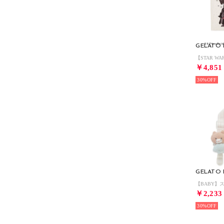
￥4,851
30%
￥2,233
30%