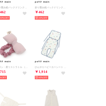
tit main
petit main
折り畳み紙パックドリンクホルダー【返品不可商品】 （ライト ピンク）
折り畳み紙パックドリンクホルダー【返品不可商品】 （ベージュ）
462
￥462
30%
30%
tit main
petit main
リボン・星リストラトル （L・ピンク）
ひんやりベビーカーシート （マルチ）
715
￥1,914
%
40%