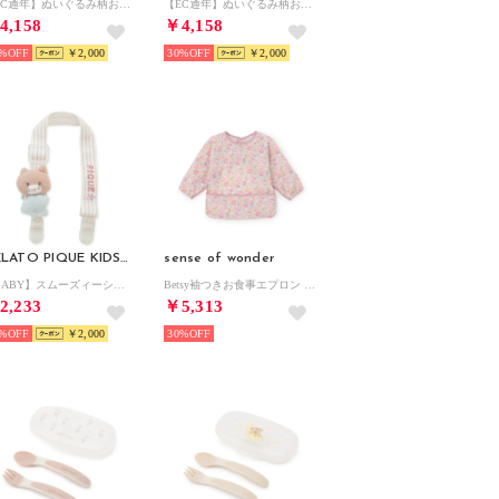
【EC通年】ぬいぐるみ柄おむつボックス （OWHT）
【EC通年】ぬいぐるみ柄おむつボックス （PNK）
4,158
￥4,158
%
￥2,000
30%
￥2,000
GELATO PIQUE KIDS & BABY
sense of wonder
【BABY】スムーズィーシーサイドキャットマルチクリップ （BRW）
Betsy袖つきお食事エプロン 【返品不可商品】 （ピンク）
2,233
￥5,313
%
￥2,000
30%