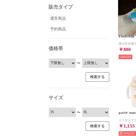
販売タイプ
通常商品
予約商品
kladskap
海の生き物
価格帯
￥880
50%
〜
サイズ
〜
petit mai
￥1,155
30%