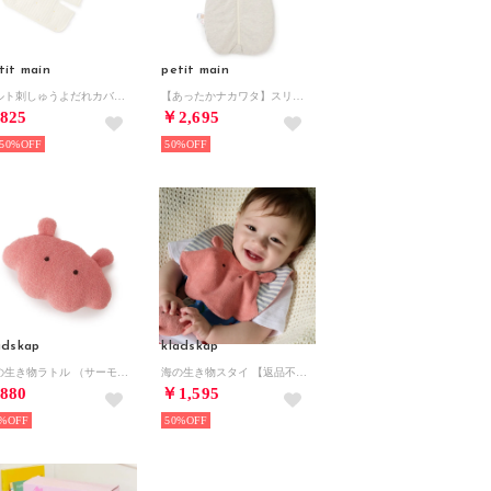
tit main
petit main
キルト刺しゅうよだれカバー【返品不可商品】 （アイボリー）
【あったかナカワタ】スリーピングバック （シロモク）
825
￥2,695
50%
50%
adskap
kladskap
海の生き物ラトル （サーモン ピンク）
海の生き物スタイ 【返品不可商品】 （サーモン ピンク）
880
￥1,595
%
50%