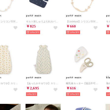
n
petit main
petit main
pe
【Littlebyul】シリコンTOYBAND【返品不可商品】 （オフ ホワイト）
キルト刺しゅうよだれカバー【返品不可商品】 （紺）
【Littlebyul】シリコンTOYBAND【返品不可商品】 （ベージュ）
￥825
￥660
￥
50%
50%
n
petit main
petit main
kl
【あったかナカワタ】スリーピングバック （L・グリーン）
【あったかナカワタ】スリーピングバック （L・ブルー）
離乳食カッター【返品不可商品】 （グリーン）
￥2,695
￥616
￥
50%
30%
50