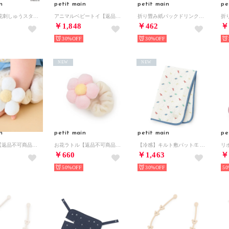
n
petit main
petit main
pe
【miffy】お花刺しゅうスタイ 【返品不可商品】 （黄）
アニマルベビートイ【返品不可商品】 （ベージュ）
折り畳み紙パックドリンクホルダー【返品不可商品】 （グリーン）
￥1,848
￥462
￥
30%
30%
NEW
NEW
n
petit main
petit main
pe
お花ラトル【返品不可商品】 （オフ ホワイト）
お花ラトル【返品不可商品】 （ピンク）
【冷感】キルト敷パット/E （マルチ）
￥660
￥1,463
￥
50%
30%
50