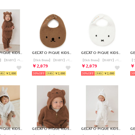
GELATO PIQUE KIDS & BABY
GELATO PIQUE KIDS & BABY
GELATO PIQUE KIDS & BABY
【Dick Bruna】【BABY】ベビモコロンパース【返品不可商品】 （BRW）
【Dick Bruna】【BABY】パイルスタイ 【返品不可商品】 （BRW）
【Dick Bruna】【BABY】パイルスタイ 【返品不可商品】 （OWHT）
￥2,079
￥2,079
￥
￥2,000
30%
￥2,000
30%
￥2,000
30
GELATO PIQUE KIDS & BABY
GELATO PIQUE KIDS & BABY
GELATO PIQUE KIDS & BABY