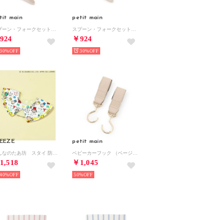
tit main
petit main
スプーン・フォークセット【返品不可商品】 （ライト ピンク）
スプーン・フォークセット【返品不可商品】 （ベージュ）
924
￥924
30%
30%
EEZE
petit main
みんなのたあ坊 スタイ 防水シート 【返品不可商品】 （レインボー）
ベビーカーフック （ベージュ）
1,518
￥1,045
40%
50%