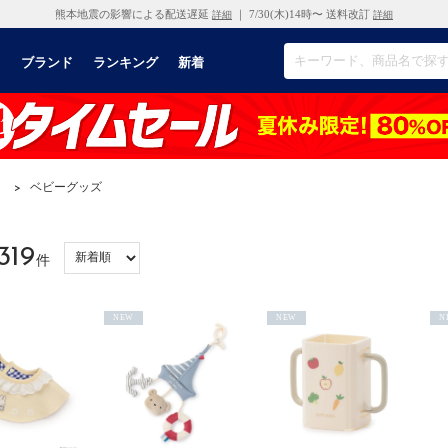
熊本地震の影響による配送遅延
｜ 7/30(木)14時〜 送料改訂
詳細
詳細
リ
ブランド
ランキング
新着
）
>
ベビーグッズ
319
件
NEW
NEW
N