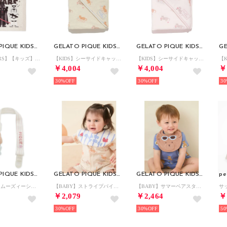
GELATO PIQUE KIDS & BABY
GELATO PIQUE KIDS & BABY
GELATO PIQUE KIDS & BABY
【STAR WARS】【キッズ】ブランケット （CRM）
【KIDS】シーサイドキャット柄ブランケット （OATMEAL）
【KIDS】シーサイドキャット柄ブランケット （PNK）
￥4,004
￥4,004
￥
30%
30%
30
GELATO PIQUE KIDS & BABY
GELATO PIQUE KIDS & BABY
GELATO PIQUE KIDS & BABY
pe
【BABY】スムーズィーシーサイドキャットマルチクリップ （BRW）
【BABY】ストライプパイルスタイ 【返品不可商品】 （BLU）
【BABY】サマーベアスタイ 【返品不可商品】 （BRW）
￥2,079
￥2,464
￥
30%
30%
50