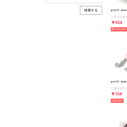
petit mai
￥924
30%
petit mai
￥550
50%