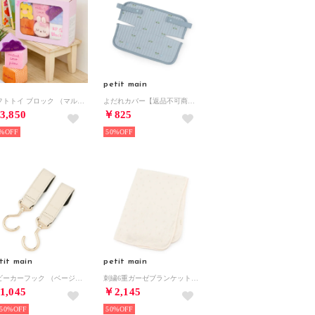
petit main
ソフトトイ ブロック （マルチ）
よだれカバー【返品不可商品】 （L・ブルー）
3,850
￥825
%
50%
tit main
petit main
ベビーカーフック （ベージュ）
刺繍6重ガーゼブランケット （アイボリー）
1,045
￥2,145
50%
50%