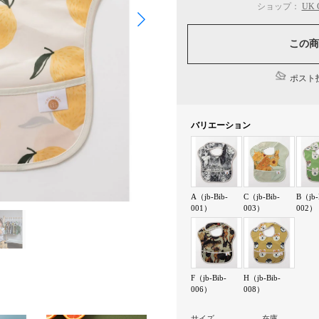
ショップ：
UK
この商
ポスト投
バリエーション
A（jb-Bib-
C（jb-Bib-
B（jb-
001）
003）
002）
F（jb-Bib-
H（jb-Bib-
006）
008）
サイズ
在庫