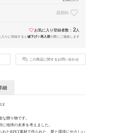
品切れ
2
お気に入り登録者数：
人
に入りに登録すると
値下げ
や
再入荷
の際にご連絡します
この商品に関するお問い合わせ
詳細
YLE
敵な贈り物です。
時に地球の未来を考えました。
れたRPET素材で作られた、愛と環境にやさしい