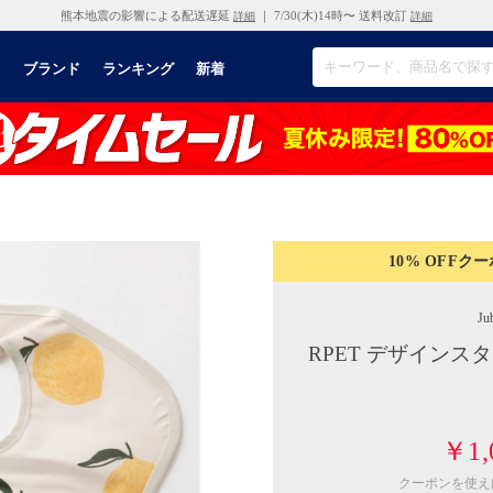
熊本地震の影響による配送遅延
｜ 7/30(木)14時〜 送料改訂
詳細
詳細
リ
ブランド
ランキング
新着
10% OFF
クー
Jub
RPET デザインス
￥1,
クーポンを使