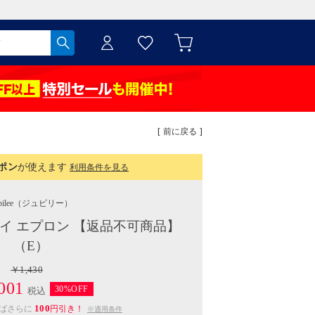
[ 前に戻る ]
ポン
が使えます
利用条件を見る
ilee
（ジュビリー）
タイ エプロン 【返品不可商品】
（E）
￥1,430
001
30%OFF
税込
100
えばさらに
円引き！
※適用条件