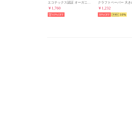
エコテックス認証 オーガニック モスリンスワドル おくるみ【2枚セット】 ギフトBOX （A）
￥1,760
￥1,232
60%
30%
10