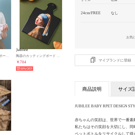
24cm/FREE
なし
お気
Jubilee
接触冷感スカーフ 専用ポーチ付 熱中症対策に （C）
陶器のカッティングボード まな板 壁掛け可【返品不可商品】 （M）
マイブランドに登録
￥704
60%
商品説明
サイズ
JUBILEE BABY RPET DESIGN ST
赤ちゃんの笑顔は、世界で一番素
私たちはその笑顔を大切にし、同
ペットボトルをリサイクルして得ら