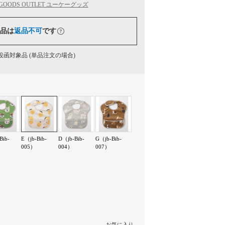
 GOODS OUTLET ユーケーグッズ
品は
返品不可
です
函対象品 (単品注文の場合)
Bib-
E（jb-Bib-
D（jb-Bib-
G（jb-Bib-
005）
004）
007）
お気に入り