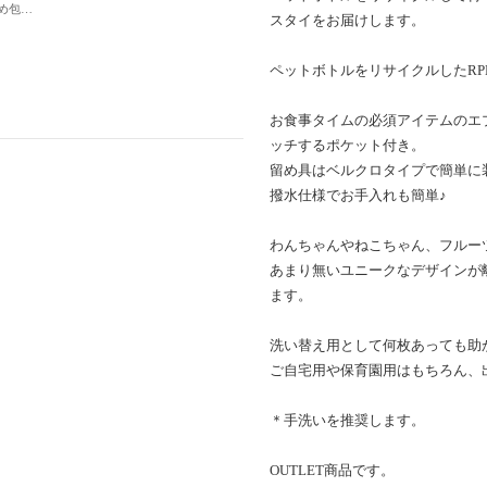
クラフトペーパー 大きめ包装紙セット 20枚入り(A）
スタイをお届けします。
ペットボトルをリサイクルしたRP
お食事タイムの必須アイテムのエ
ッチするポケット付き。
留め具はベルクロタイプで簡単に
撥水仕様でお手入れも簡単♪
わんちゃんやねこちゃん、フルー
あまり無いユニークなデザインが
ます。
洗い替え用として何枚あっても助
ご自宅用や保育園用はもちろん、
＊手洗いを推奨します。
OUTLET商品です。