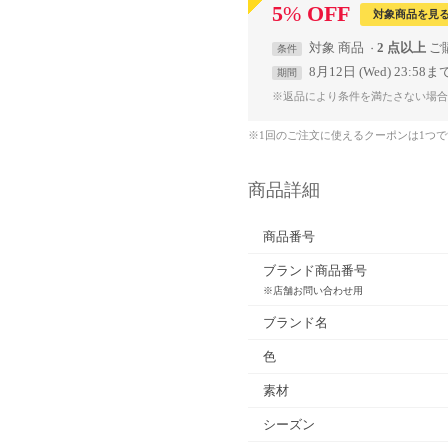
5
%
OFF
対象商品を見
対象
商品
2 点以上
条件
8月12日 (Wed) 23:58ま
期間
※返品により条件を満たさない場合
※1回のご注文に使えるクーポンは1つ
商品詳細
商品番号
ブランド商品番号
※店舗お問い合わせ用
ブランド名
色
素材
シーズン