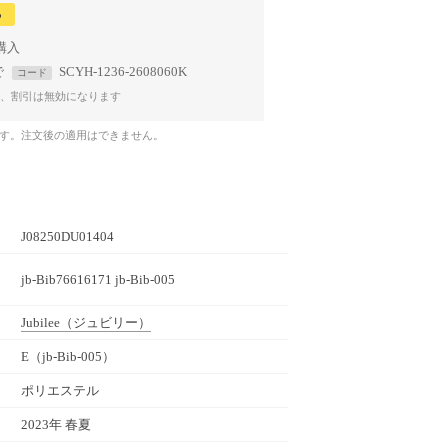
る
で
SCYH-1236-2608060K
コード
、割引は無効になります
です。注文後の適用はできません。
J08250DU01404
jb-Bib76616171 jb-Bib-005
Jubilee
（ジュビリー）
E（jb-Bib-005）
ポリエステル
2023年 春夏