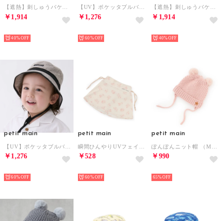
【遮熱】刺しゅうバケットハット （紺）
【UV】ポケッタブルバケットハット （紺）
【遮熱】刺しゅうバケットハット （ピンク）
￥1,914
￥1,276
￥1,914
NEW
NEW
NEW
40%
60%
40%
petit main
petit main
petit main
【UV】ポケッタブルバケットハット （キャメル）
瞬間ひんやりUVフェイスカバー/LG （ピンク）
ぽんぽんニット帽 （M・ピンク）
￥1,276
￥528
￥990
NEW
NEW
NEW
60%
60%
65%