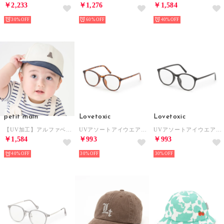
￥2,233
￥1,276
￥1,584
30%
60%
40%
petit main
Lovetoxic
Lovetoxic
【UV加工】アルファベットロゴキャップ （紺）
UVアソートアイウエア （茶）
UVアソートアイウエア （黒）
￥1,584
￥993
￥993
40%
30%
30%