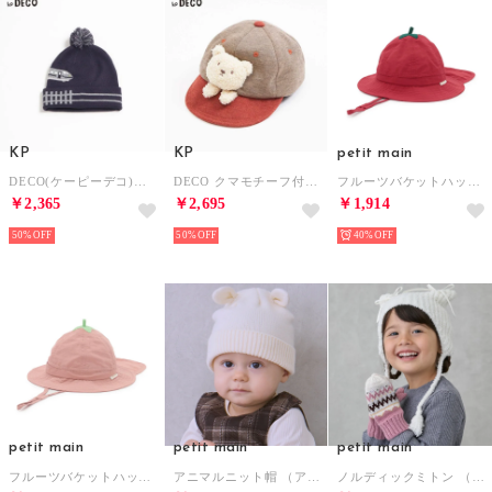
KP
KP
petit main
DECO(ケーピーデコ)電車モチーフボウシ(S～M) （紺）
DECO クマモチーフ付きキャップ(S～M) （茶）
フルーツバケットハット （赤）
￥2,365
￥2,695
￥1,914
50%
50%
40%
petit main
petit main
petit main
フルーツバケットハット （ライト ピンク）
アニマルニット帽 （アイボリー）
ノルディックミトン （L・ピンク）