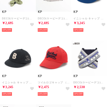
KP
KP
KP
DECO(ケーピーデコ)恐竜モチーフミトン(S) （グリーン）
DECO(ケーピーデコ)恐竜モチーフボウシ(S) （グレー）
イニシャル キャップ （ブルー）
￥2,695
￥2,695
￥3,245
50%
50%
50%
KP
KP
KP
イニシャル キャップ （チャコール）
ツイルロゴキャップ （赤）
DECO(ケーピーデコ)電車モチーフマフラー(S～M) （シロ杢）
￥3,245
￥2,475
￥2,530
50%
50%
50%