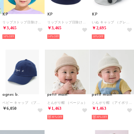
KP
KP
KP
リップストップ日除け付きハット （ライト ブルー）
リップストップ日除け付きハット （紺）
いぬ キャップ （グレー）
￥3,465
￥3,465
￥2,695
50%
50%
50%
agnes b.
petit main
petit main
ベビー キャップ （ブルー系）
とんがり帽 （ベージュ）
とんがり帽 （アイボリー）
￥6,050
￥1,463
￥1,463
30%
30%