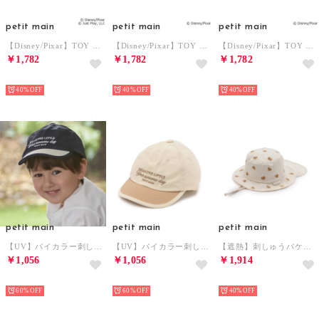
petit main
petit main
petit main
【Disney/Pixar】TOY STORY / なりきりハット （ベージュ）
【Disney/Pixar】TOY STORY / なりきりハット （ライト ピンク）
【Disney/Pixar】TOY STORY / なりきりハット （ライト グリーン）
￥1,782
￥1,782
￥1,782
NEW
NEW
NEW
40%
40%
40%
petit main
petit main
petit main
【UV】バイカラー刺しゅうキャップ （紺）
【UV】バイカラー刺しゅうキャップ （ECRU(キナリ)）
【遮熱】刺しゅうバケットハット （クリーム）
￥1,056
￥1,056
￥1,914
NEW
NEW
NEW
60%
60%
40%