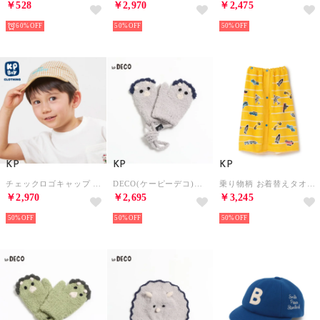
￥528
￥2,970
￥2,475
60%
50%
50%
KP
KP
KP
チェックロゴキャップ （ベージュ）
DECO(ケーピーデコ)恐竜モチーフミトン(S) （グレー）
乗り物柄 お着替えタオル （黄）
￥2,970
￥2,695
￥3,245
50%
50%
50%