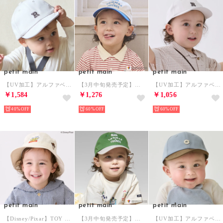
petit main
petit main
petit main
【UV加工】アルファベットロゴキャップ （ECRU(キナリ)）
【3月中旬発売予定】【きかんしゃトーマス】刺繍キャップ （オフ ホワイト）
【UV加工】アルファベットロゴキャップ （ECRU(キナリ)）
￥1,584
￥1,276
￥1,056
40%
60%
60%
petit main
petit main
petit main
【Disney/Pixar】TOY STORY 刺しゅうハット （オフ ホワイト）
【3月中旬発売予定】【きかんしゃトーマス】刺繍キャップ （グリーン）
【UV加工】アルファベットロゴキャップ （サックス）