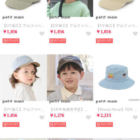
petit main
petit main
petit main
【UV加工】アルファベットロゴキャップ （薄カーキ）
【UV加工】アルファベットロゴキャップ （紺）
【UV加工】アルファベットロゴキャップ （ベージュ）
￥1,056
￥1,056
￥1,056
60%
60%
60%
petit main
petit main
petit main
【UV加工】アルファベットロゴキャップ （サックス）
【3月中旬発売予定】【きかんしゃトーマス】刺繍キャップ （チャコール）
【Disney/Pixar】TOY STORY 刺しゅうハット （サックス）
￥1,056
￥1,276
￥2,233
60%
60%
30%