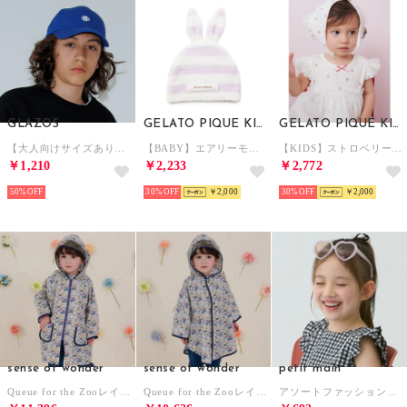
GLAZOS
GELATO PIQUE KIDS & BABY
GELATO PIQUE KIDS & BABY
【大人向けサイズあり】ワンポイント刺繍ロゴキャップ （ブルー）
【BABY】エアリーモコラビットキャップ （LAV）
【KIDS】ストロベリー柄チュールバブーシュカ （OWHT）
￥1,210
￥2,233
￥2,772
50%
30%
￥2,000
30%
￥2,000
sense of wonder
sense of wonder
petit main
Queue for the Zooレインコート （ブルー）
Queue for the Zooレインポンチョ （ブルー）
アソートファッションサングラス （ピンク）