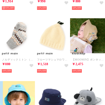
￥1,914
￥990
￥880
40%
52%
50%
petit main
petit main
kladskap
ノルディックミトン （L・グレー）
フルーツマシュマロワッチ （キイロ）
【MOOMIN】ボンネット （薄ベージュ）
￥880
￥1,518
￥2,475
50%
40%
50%