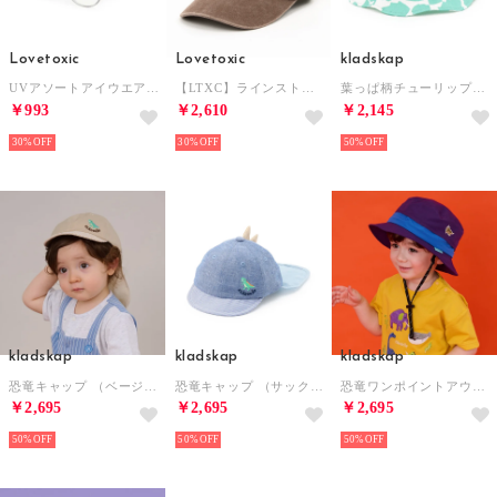
Lovetoxic
Lovetoxic
kladskap
UVアソートアイウエア （グレー）
【LTXC】ラインストーンピグメントキャップ （チャ）
葉っぱ柄チューリップハット （オフ ホワイト）
￥993
￥2,610
￥2,145
30%
30%
50%
kladskap
kladskap
kladskap
恐竜キャップ （ベージュ）
恐竜キャップ （サックス）
恐竜ワンポイントアウトドアハット （パープル）
￥2,695
￥2,695
￥2,695
50%
50%
50%