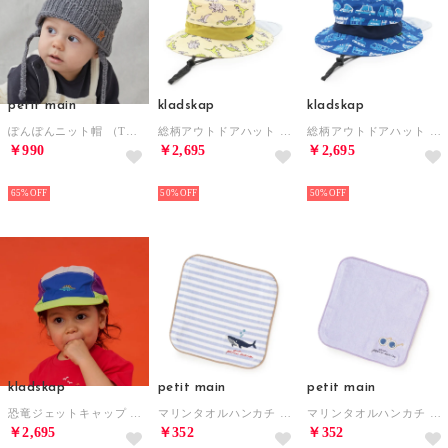
petit main
kladskap
kladskap
ぽんぽんニット帽 （TOP・グレー）
総柄アウトドアハット （薄ベージュ）
総柄アウトドアハット （紺）
￥990
￥2,695
￥2,695
NEW
NEW
NEW
65%
50%
50%
kladskap
petit main
petit main
恐竜ジェットキャップ （マルチ）
マリンタオルハンカチ （サックス）
マリンタオルハンカチ （ラベンダー）
￥2,695
￥352
￥352