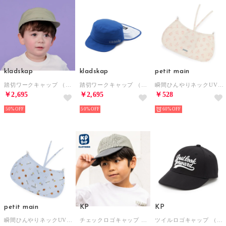
kladskap
kladskap
petit main
踏切ワークキャップ （カーキ）
踏切ワークキャップ （ブルー）
瞬間ひんやりネックUVガード/LG （ピンク）
￥2,695
￥2,695
￥528
50%
50%
60%
petit main
KP
KP
瞬間ひんやりネックUVガード/LG （ライト ブルー）
チェックロゴキャップ （グレー）
ツイルロゴキャップ （黒）