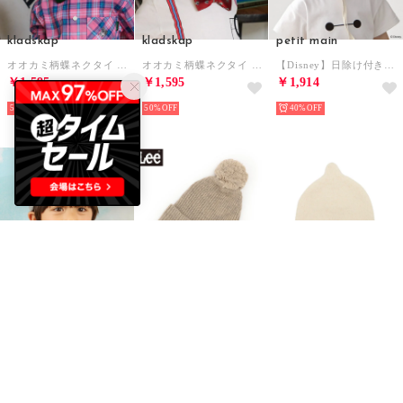
kladskap
kladskap
petit main
オオカミ柄蝶ネクタイ （グリーン）
オオカミ柄蝶ネクタイ （赤）
【Disney】日除け付きハット （紺）
￥1,595
￥1,595
￥1,914
50%
50%
40%
KP
petit main
petit main
ナイロンタッサー＆メッシュ キャップ （ブルー）
【Lee】ニット帽 （ウスベージュ）
とんがりマシュマロビーニー （アイボリー）
￥2,695
￥2,112
￥990
50%
40%
40%