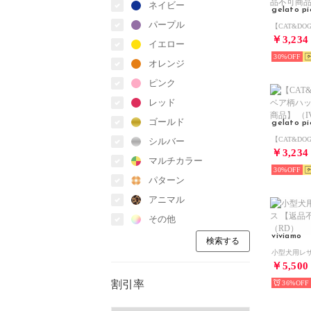
ネイビー
gelato p
パープル
￥3,234
イエロー
30%
オレンジ
ピンク
レッド
ゴールド
gelato p
シルバー
￥3,234
マルチカラー
30%
パターン
アニマル
その他
viviamo
￥5,500
割引率
36%