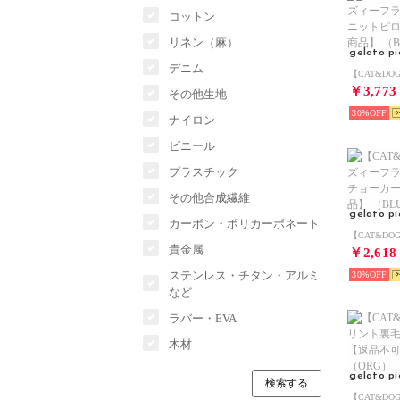
コットン
リネン（麻）
gelato p
デニム
￥3,773
その他生地
30%
ナイロン
ビニール
プラスチック
その他合成繊維
gelato p
カーボン・ポリカーボネート
貴金属
￥2,618
ステンレス・チタン・アルミ
30%
など
ラバー・EVA
木材
gelato p