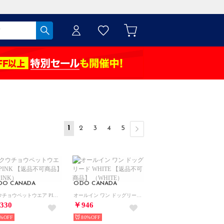
1
2
3
4
5
DO CANADA
ODO CANADA
クウチョウペットウエア PINK 【返品不可商品】 （PINK）
オールイン ワン ドッグリード WHITE 【返品不可商品】 （WHITE）
330
￥946
%
80%