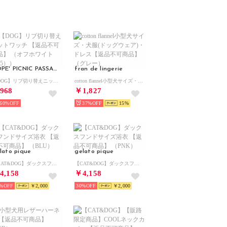
ROPE' PICNIC PASSAGE
fran de lingerie
【DOG】リブ切り替えニットワッチ 【返品不可商品】 （オフホワイト（15））
cotton flannel小型犬サイズ・犬服(ドッグウェア)・ドレス【返品不可商品】 （グレー）
968
￥1,827
60%
37%
15
lato pique
gelato pique
【CAT&DOG】ダックスフンドサイズ浴衣 【返品不可商品】 （BLU）
【CAT&DOG】ダックスフンドサイズ浴衣 【返品不可商品】 （PNK）
4,158
￥4,158
%
￥2,000
30%
￥2,000