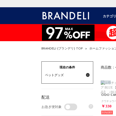
カテゴ
BRANDELI (ブランデリ) TOP
>
ホームファッショ
現在の条件
商品数：
ペットグッズ
HOT
ODO CA
配送
￥330
?
お急ぎ便対象
91%