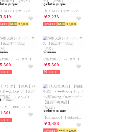
lato pique
gelato pique
【CAT&DOG】サマーベア柄プルオーバー 【返品不可商品】 （NVY）
【CAT&DOG】サマーベアトイ 【返品不可商品】 （PNK）
3,619
￥2,233
%
￥2,000
30%
￥2,000
viamo
viviamo
小型犬用レザーハーネス 【返品不可商品】 （CM）
小型犬用レザーハーネス 【返品不可商品】 （BK）
5,500
￥5,500
36%
36%
tit main
【リンク】【DOG】ベースボールシャツ 【返品不可商品】 （マルチ）
gelato pique
1,501
【CAT&DOG】【接触冷感】 ビーチ シュナウザー柄Coolingプルオーバー 【返品不可商品】 （BLU）
65%
￥3,388
30%
￥2,000