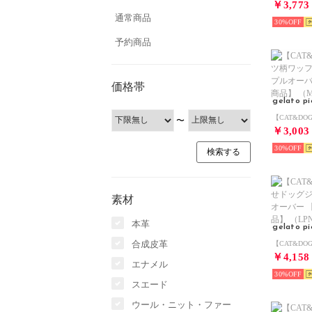
￥3,773
通常商品
30%
予約商品
価格帯
gelato p
〜
￥3,003
30%
素材
本革
gelato p
合成皮革
￥4,158
エナメル
30%
スエード
ウール・ニット・ファー