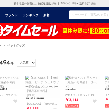
熊本地震の影響による配送遅延
｜ 7/30(木)14時〜 送料改訂
詳細
詳細
リ
ブランド
ランキング
新着
ン
>
ペットグッズ
494
件
NADA
aimoha
O
クウチョウペットウエア BLUE 【返品不可商品】 （BLUE）
枕付きペット用ベッド【返品不可商品】 （レッド）
gelato pique
￥3,114
￥
【CAT&DOG】【接触冷感】 ビーチ シュナウザー柄Coolingプルオーバー 【返品不可商品】 （BLU）
39%
91
￥3,388