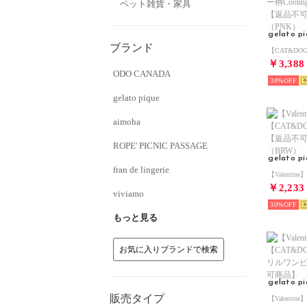
ペット雑貨・家具
gelato p
ブランド
￥3,388
ODO CANADA
30%
gelato pique
aimoha
ROPE' PICNIC PASSAGE
gelato p
fran de lingerie
￥2,233
viviamo
30%
もっと見る
お気に入りブランドで検索
gelato p
販売タイプ