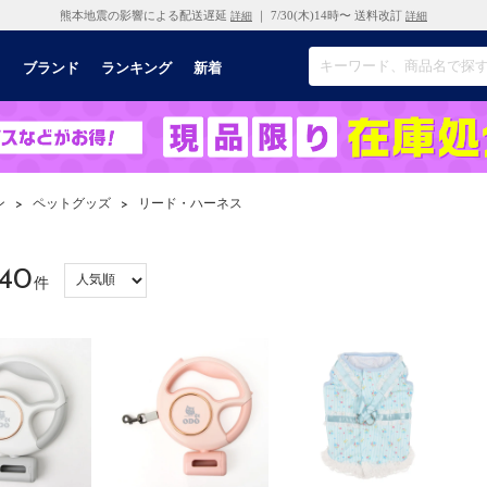
熊本地震の影響による配送遅延
｜ 7/30(木)14時〜 送料改訂
詳細
詳細
リ
ブランド
ランキング
新着
ン
>
ペットグッズ
>
リード・ハーネス
40
件