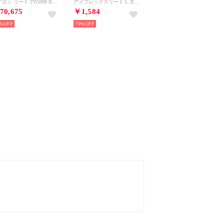
ナイロン リード 2YG008 BV1 ミニポーチ付き 【返品不可商品】 （F0002/NERO-ブラック）
アイフレックスリード L 大型犬用カフェタイプリード【返品不可商品】 （ピンク）
70,675
￥1,584
%
70%