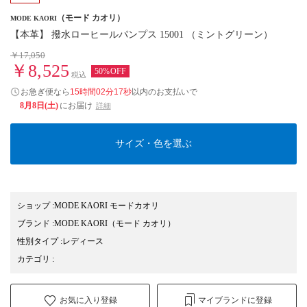
（モード カオリ）
MODE KAORI
【本革】 撥水ローヒールパンプス 15001 （ミントグリーン）
￥17,050
￥8,525
50%OFF
税込
お急ぎ便なら
15時間02分16秒
以内
のお支払いで
8月8日(土)
にお届け
詳細
サイズ・色を選ぶ
ショップ
:
MODE KAORI モードカオリ
ブランド
:
MODE KAORI
（モード カオリ）
性別タイプ
:
レディース
カテゴリ
:
お気に入り登録
マイブランドに登録