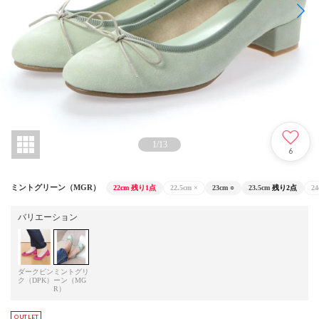
1
/
13
6
ミントグリーン（MGR）
22cm
残り1点
22.5cm
×
23cm
○
23.5cm
残り2点
24
バリエーション
ダークピン
ミントグリ
ク（DPK）
ーン（MG
R）