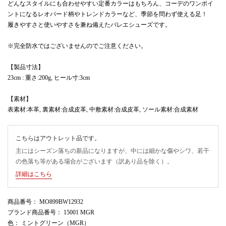
どんなスタイルにも合わせやすい定番カラーはもちろん、コーデのワンポイ
ントになるレオパード柄やトレンドカラーなど、季節を問わず使える足！
履きやすさと使いやすさを兼ね備えたバレエシューズです。
※完全防水ではございませんのでご注意ください。
【製品寸法】
23cm : 重さ:200g, ヒール寸:3cm
【素材】
表素材:本革, 裏素材:合成皮革, 中敷素材:合成皮革, ソール素材:合成素材
こちらはアウトレット品です。
主にはシーズン落ちの新品になりますが、中には細かな傷やシワ、若干
の色落ち等がある場合がございます（訳あり品を除く）。
詳細はこちら
商品番号
： MO899BW12932
ブランド商品番号
： 15001 MGR
色
： ミントグリーン（MGR）