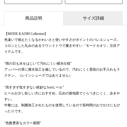
商品説明
サイズ詳細
【MODE KAORI Collection】
色違いで揃えたくなるかわいさと使いやすさがポイントのバレエシューズ。
コロンとした丸みのあるラウンドトウで履きやすい「モードカオリ」注目ア
イテムです。
“雨の日も水をはじいて汚れにくい撥水仕様”
アッパーの革に撥水加工を施しているので、汚れにくく普段のお手入れもラ
クチン。（レインシューズではありません）
“高すぎず低すぎない絶妙な3cmヒール”
ヒールが少し欲しい方におすすめ。広めの接地面でぐらつきにくく、歩きや
すい。
中敷には、制菌加工されたものを使用しているので長時間のおでかけにもぴ
ったりです。
“色数豊富なカラー展開”