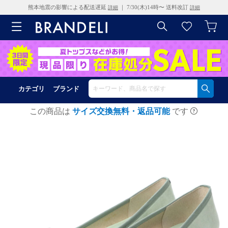
熊本地震の影響による配送遅延
｜ 7/30(木)14時〜 送料改訂
詳細
詳細
カテゴリ
ブランド
この商品は
サイズ交換無料・返品可能
です