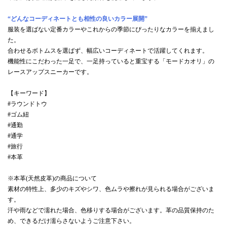
“どんなコーディネートとも相性の良いカラー展開”
服装を選ばない定番カラーやこれからの季節にぴったりなカラーを揃えまし
た。
合わせるボトムスを選ばず、幅広いコーディネートで活躍してくれます。
機能性にこだわった一足で、一足持っていると重宝する「モードカオリ」の
レースアップスニーカーです。
【キーワード】
#ラウンドトウ
#ゴム紐
#通勤
#通学
#旅行
#本革
※本革(天然皮革)の商品について
素材の特性上、多少のキズやシワ、色ムラや擦れが見られる場合がございま
す。
汗や雨などで濡れた場合、色移りする場合がございます。革の品質保持のた
め、できるだけ濡らさないようご注意下さい。