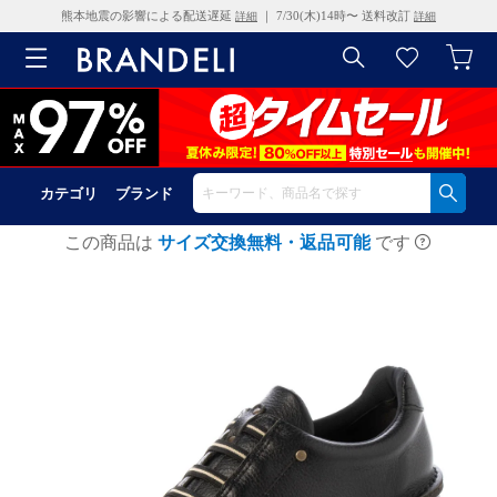
熊本地震の影響による配送遅延
｜ 7/30(木)14時〜 送料改訂
詳細
詳細
カテゴリ
ブランド
この商品は
サイズ交換無料・返品可能
です