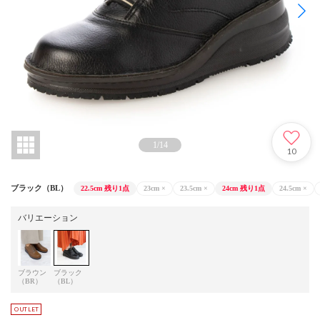
1
/
14
10
ブラック（BL）
22.5cm
残り1点
23cm
×
23.5cm
×
24cm
残り1点
24.5cm
×
バリエーション
ブラウン
ブラック
（BR）
（BL）