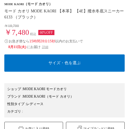
（モード カオリ）
MODE KAORI
モード カオリ MODE KAORI 【本革】 【4E】撥水冬底スニーカー
6133 （ブラック）
￥18,700
￥7,480
60%OFF
税込
お急ぎ便なら
15時間28分14秒
以内
のお支払いで
8月11日(火)
にお届け
詳細
サイズ・色を選ぶ
ショップ
:
MODE KAORI モードカオリ
ブランド
:
MODE KAORI
（モード カオリ）
性別タイプ
:
レディース
カテゴリ
:
お気に入り登録
マイブランドに登録