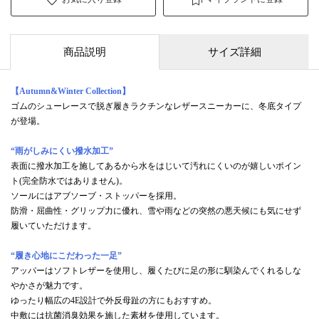
商品説明
サイズ詳細
【Autumn&Winter Collection】
ゴムのシューレースで脱ぎ履きラクチンなレザースニーカーに、冬底タイプ
が登場。
“雨がしみにくい撥水加工”
表面に撥水加工を施してあるから水をはじいて汚れにくいのが嬉しいポイン
ト(完全防水ではありません)。
ソールにはアブソーブ・ストッパーを採用。
防滑・屈曲性・グリップ力に優れ、雪や雨などの突然の悪天候にも気にせず
履いていただけます。
“履き心地にこだわった一足”
アッパーはソフトレザーを使用し、履くたびに足の形に馴染んでくれるしな
やかさが魅力です。
ゆったり幅広の4E設計で外反母趾の方にもおすすめ。
中敷には抗菌消臭効果を施した素材を使用しています。