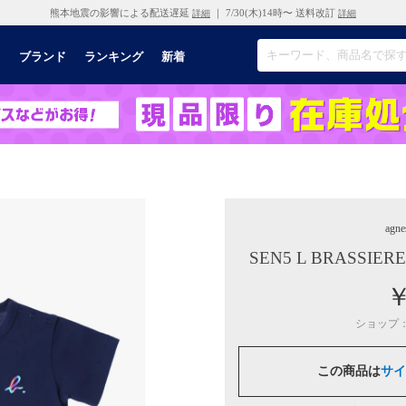
熊本地震の影響による配送遅延
｜ 7/30(木)14時〜 送料改訂
詳細
詳細
リ
ブランド
ランキング
新着
agne
SEN5 L BRASS
￥
ショップ
この商品は
サイ