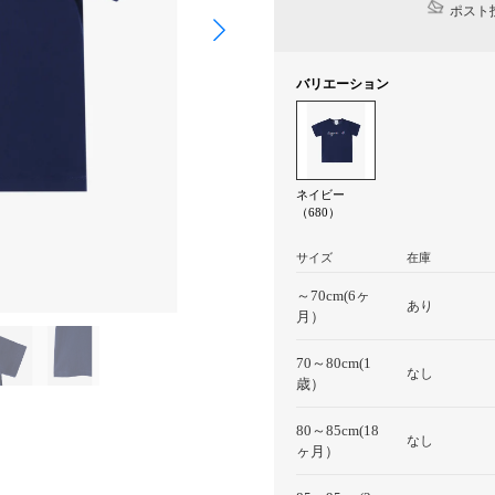
ポスト投
バリエーション
ネイビー
（680）
サイズ
在庫
～70cm(6ヶ
あり
月）
70～80cm(1
なし
歳）
80～85cm(18
なし
ヶ月）