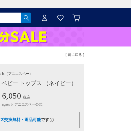
[ 前に戻る ]
s b.
（アニエスベー）
IERE ベビー トップス （ネイビー）
6,050
税込
：
agnès b. アニエスベー公式
ズ交換無料・返品可能
です