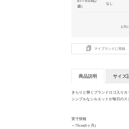
85～95cm(2
なし
歳）
お気
マイブランドに登録
商品説明
サイズ
きらりと輝くブランドロゴ入りカ
シンプルなシルエットが毎日のス
実寸情報
～70cm(6ヶ月)