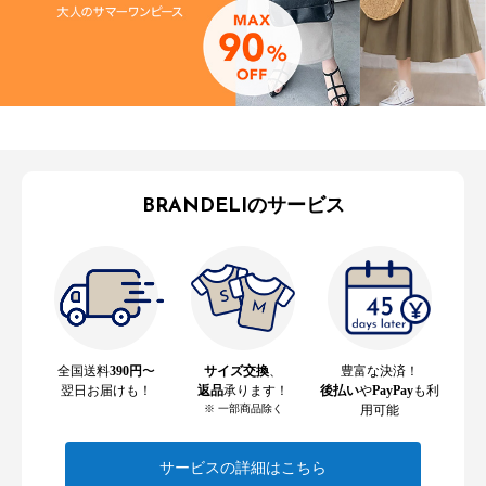
BRANDELIのサービス
全国送料
390円
〜
サイズ交換
、
豊富な決済！
翌日お届けも！
返品
承ります！
後払い
や
PayPay
も利
※ 一部商品除く
用可能
サービスの詳細はこちら