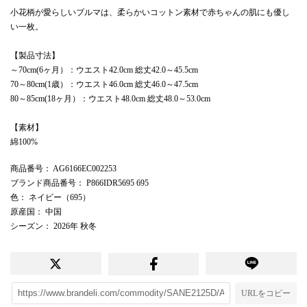
小花柄が愛らしいブルマは、柔らかいコットン素材で赤ちゃんの肌にも優し
い一枚。
【製品寸法】
～70cm(6ヶ月）：ウエスト42.0cm 総丈42.0～45.5cm
70～80cm(1歳）：ウエスト46.0cm 総丈46.0～47.5cm
80～85cm(18ヶ月）：ウエスト48.0cm 総丈48.0～53.0cm
【素材】
綿100%
商品番号
： AG6166EC002253
ブランド商品番号
： P866IDR5695 695
色
： ネイビー（695）
原産国
： 中国
シーズン
： 2026年 秋冬
URLをコピー