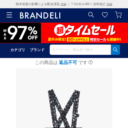
熊本地震の影響による配送遅延
｜ 7/30(木)14時〜 送料改訂
詳細
詳細
カテゴリ
ブランド
この商品は
返品不可
です