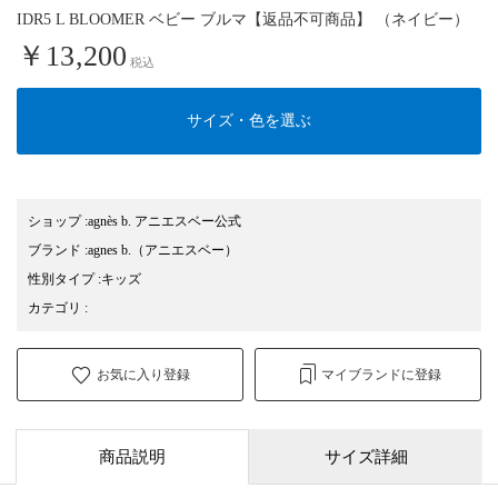
IDR5 L BLOOMER ベビー ブルマ【返品不可商品】 （ネイビー）
￥13,200
税込
サイズ・色を選ぶ
ショップ
:
agnès b. アニエスベー公式
ブランド
:
agnes b.
（アニエスベー）
性別タイプ
:
キッズ
カテゴリ
:
お気に入り登録
マイブランドに登録
商品説明
サイズ詳細