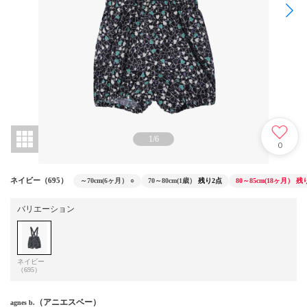
1
/
6
0
ネイビー（695）
～70cm(6ヶ月）
○
70～80cm(1歳）
残り2点
80～85cm(18ヶ月）
残
バリエーション
ネイビー
（695）
（アニエスベー）
agnes b.