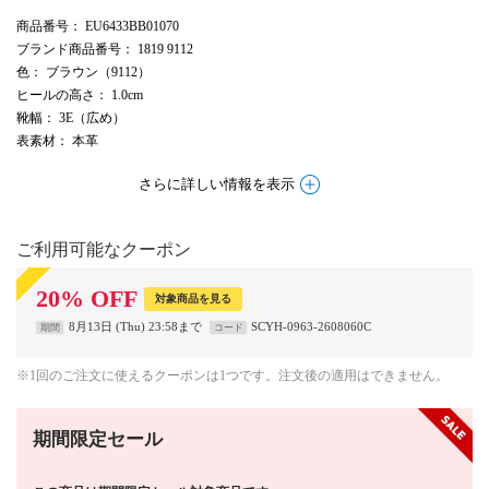
商品番号
： EU6433BB01070
ブランド商品番号
： 1819 9112
色
： ブラウン（9112）
ヒールの高さ
： 1.0cm
靴幅
： 3E（広め）
表素材
： 本革
さらに詳しい情報を表示
ご利用可能なクーポン
20
%
OFF
対象商品を見る
8月13日 (Thu) 23:58まで
SCYH-0963-2608060C
期間
コード
※1回のご注文に使えるクーポンは1つです。注文後の適用はできません。
期間限定セール