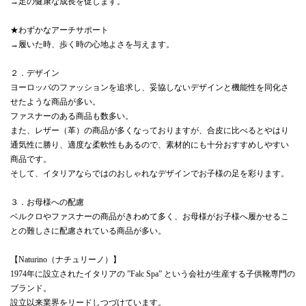
→足の健康な成長を促します。
★わずかなアーチサポート
→履いた時、歩く時の心地よさを与えます。
２．デザイン
ヨーロッパのファッションを追求し、妥協しないデザインと機能性を同化さ
せたような商品が多い。
ファスナーのある商品も数多い。
また、レザー（革）の商品が多くなっておりますが、合皮に比べるとやはり
通気性に勝り、適度な柔軟性もあるので、素材的にも十分おすすめしやすい
商品です。
そして、イタリアならではのおしゃれなデザインでお子様の足を彩ります。
３．お母様への配慮
ベルクロやファスナーの商品がきわめて多く、お母様がお子様へ履かせるこ
との難しさに配慮されている商品が多い。
【Naturino（ナチュリーノ）】
1974年に設立されたイタリアの ”Falc Spa” という会社が生産する子供靴専門の
ブランド。
設立以来業界をリードしつづけています。