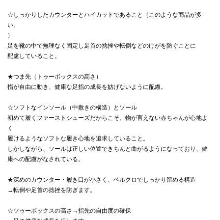
☆しっかりしたカウンターとハイカットであること（このような商品が多
い。
）
足を靴の中で無理なく固定し足首の捻挫や転倒などのけがを防ぐことに
配慮していること。
★つま先（トゥーボックスの高さ）
指が自由に動き、健康な足指の成長を妨げないように配慮。
☆ソフトなインソール（中敷きの構造）とソール
初めて履くファーストシューズだからこそ、物が言えない赤ちゃんが心地よ
く
履けるようなソフトな履き心地を追求していること。
しかしながら、ソールは正しい位置できちんと曲がるようになっており、健
康への配慮がなされている。
★深めのカウンター・履き口が小さく、ベルクロでしっかり留める構造
→転倒や足首の捻挫を防ぎます。
☆ツゥーボックスの高さ→指先の自由度の確保