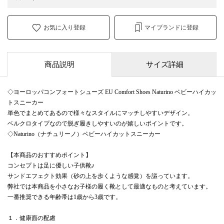
お気に入り登録
マイブランドに登録
商品説明
サイズ詳細
◇ヨーロッパコンフォートシューズ EU Comfort Shoes Naturino ベビーハイカッ
トスニーカー
単色でまとめてあるので様々なスタイルにマッチしやすいデザイン。
ベルクロタイプなので脱ぎ履きしやすいのが嬉しいポイントです。
◇Naturino（ナチュリーノ）ベビーハイカットスニーカー
【本商品のおすすめポイント】
コンセプトは足に優しい子供靴♪
サンドエフェクト効果（砂の上を歩くような感覚）を謳っています。
弊社では本商品を小さなお子様の履く靴として最適なものと考えています。
一番推奨できる年齢帯は1歳から3歳です。
１．健康面の配慮