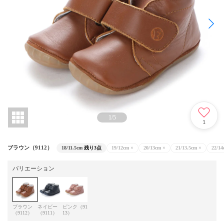
1
/
5
1
ブラウン（9112）
18/11.5cm
残り3点
19/12cm
×
20/13cm
×
21/13.5cm
×
22/14
バリエーション
ブラウン
ネイビー
ピンク（91
（9112）
（9111）
13）