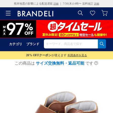
熊本地震の影響による配送遅延
｜ 7/30(木)14時〜 送料改訂
詳細
詳細
カテゴリ
ブランド
20% OFF
クーポン
が使えます
利用条件を見る
この商品は
サイズ交換無料・返品可能
です