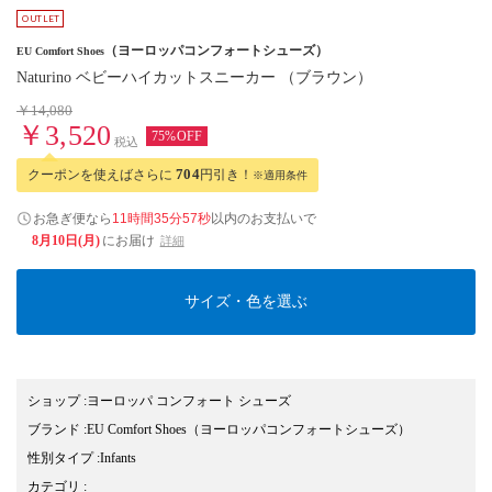
（ヨーロッパコンフォートシューズ）
EU Comfort Shoes
Naturino ベビーハイカットスニーカー （ブラウン）
￥14,080
￥3,520
75%OFF
税込
クーポンを使えばさらに
704
円引き！
※適用条件
お急ぎ便なら
11時間35分56秒
以内
のお支払いで
8月10日(月)
にお届け
詳細
サイズ・色を選ぶ
ショップ
:
ヨーロッパ コンフォート シューズ
ブランド
:
EU Comfort Shoes
（ヨーロッパコンフォートシューズ）
性別タイプ
:
Infants
カテゴリ
: