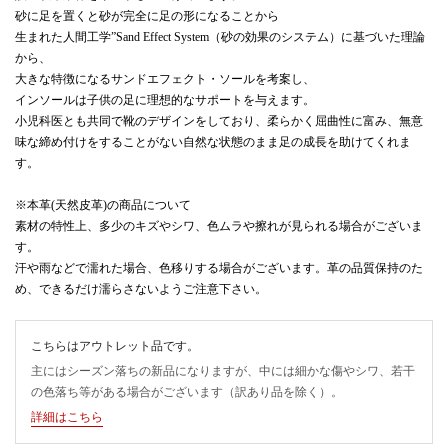
砂に足を置くと砂が完全に足の形になることから
生まれた人間工学”Sand Effect System（砂の効果のシステム）に基づいた理論
から、
大きな特徴になるサンドエフェクト・ソールを考案し、
インソールは子供の足に理想的なサポートを与えます。
小児科医とも共同で靴のデザインをしており、柔らかく屈曲性に富み、無意
味な締め付けをすることがない自然な状態のまま足の成長を助けてくれま
す。
※本革(天然皮革)の商品について
素材の特性上、多少のキズやシワ、色ムラや擦れが見られる場合がございま
す。
汗や雨などで濡れた場合、色移りする場合がございます。革の品質保持のた
め、できるだけ濡らさないようご注意下さい。
こちらはアウトレット品です。
主にはシーズン落ちの新品になりますが、中には細かな傷やシワ、若干
の色落ち等がある場合がございます（訳あり品を除く）。
詳細はこちら