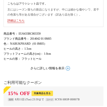
こちらはアウトレット品です。
主にはシーズン落ちの新品になりますが、中には細かな傷やシワ、若干
の色落ち等がある場合がございます（訳あり品を除く）。
詳細はこちら
商品番号
： EU6433BC003359
ブランド商品番号
： 2014042 01 0M05
色
： NABUKPHARD（01 0M05）
ヒールの高さ
： 1.5cm
プラットフォームの高さ(cm)
： 1.0cm
ヒールの形
： フラットヒール
さらに詳しい情報を表示
ご利用可能なクーポン
15
%
OFF
対象商品を見る
8月11日 (Tue) 23:59まで
SCYH-SHOP-H0807B
期間
コード