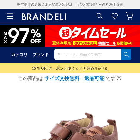
熊本地震の影響による配送遅延
｜ 7/30(木)14時〜 送料改訂
詳細
詳細
カテゴリ
ブランド
15% OFF
クーポン
が使えます
利用条件を見る
この商品は
サイズ交換無料・返品可能
です