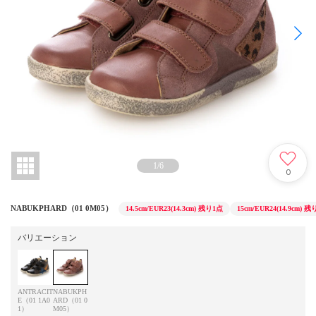
1
/
6
0
NABUKPHARD（01 0M05）
14.5cm/EUR23(14.3cm)
残り1点
15cm/EUR24(14.9cm)
残
バリエーション
ANTRACIT
NABUKPH
E（01 1A0
ARD（01 0
1）
M05）