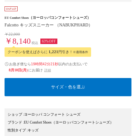
（ヨーロッパコンフォートシューズ）
EU Comfort Shoes
Falcotto キッズスニーカー （NABUKPHARD）
￥22,000
￥8,140
63%OFF
税込
クーポンを使えばさらに
1,221
円引き！
※適用条件
お急ぎ便なら
19時間42分21秒
以内
のお支払いで
8月10日(月)
にお届け
詳細
サイズ・色を選ぶ
ショップ
:
ヨーロッパ コンフォート シューズ
ブランド
:
EU Comfort Shoes
（ヨーロッパコンフォートシューズ）
性別タイプ
:
キッズ