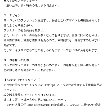
★わずかなアーチサポート
→履いた時、歩く時の心地よさを与えます。
２．デザイン
ヨーロッパのファッションを追求し、妥協しないデザインと機能性を同化さ
せたような商品が多い。
ファスナーのある商品も数多い。
また、レザー（革）の商品が多くなっておりますが、合皮に比べるとやはり
通気性に勝り、適度な柔軟性もあるので、素材的にも十分おすすめしやすい
商品です。
そして、イタリアならではのおしゃれなデザインでお子様の足を彩ります。
３．お母様への配慮
ベルクロやファスナーの商品がきわめて多く、お母様がお子様へ履かせるこ
との難しさに配慮されている商品が多い。
【Naturino（ナチュリーノ）】
1974年に設立されたイタリアの ”Falc Spa” という会社が生産する子供靴専門の
ブランド。
設立以来業界をリードしつづけています。
砂に足を置くと砂が完全に足の形になることから
生まれた人間工学”Sand Effect System（砂の効果のシステム）に基づいた理論