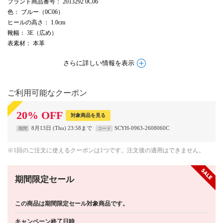
ブランド商品番号
： 2013292 0C06
色
： ブルー（0C06）
ヒールの高さ
： 1.0cm
靴幅
： 3E（広め）
表素材
： 本革
さらに詳しい情報を表示
ご利用可能なクーポン
20
%
OFF
対象商品を見る
8月13日 (Thu) 23:58まで
SCYH-0963-2608060C
期間
コード
※1回のご注文に使えるクーポンは1つです。注文後の適用はできません。
期間限定セール
この商品は期間限定セール対象商品です。
キャンペーン終了日時