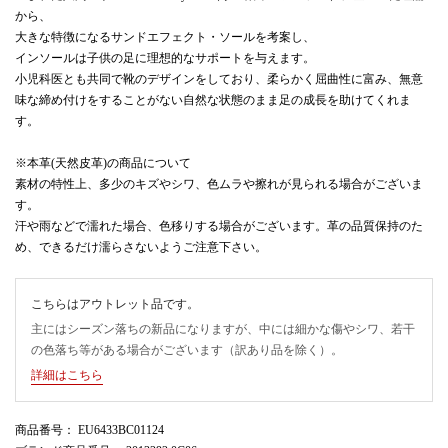
から、
大きな特徴になるサンドエフェクト・ソールを考案し、
インソールは子供の足に理想的なサポートを与えます。
小児科医とも共同で靴のデザインをしており、柔らかく屈曲性に富み、無意
味な締め付けをすることがない自然な状態のまま足の成長を助けてくれま
す。
※本革(天然皮革)の商品について
素材の特性上、多少のキズやシワ、色ムラや擦れが見られる場合がございま
す。
汗や雨などで濡れた場合、色移りする場合がございます。革の品質保持のた
め、できるだけ濡らさないようご注意下さい。
こちらはアウトレット品です。
主にはシーズン落ちの新品になりますが、中には細かな傷やシワ、若干
の色落ち等がある場合がございます（訳あり品を除く）。
詳細はこちら
商品番号
： EU6433BC01124