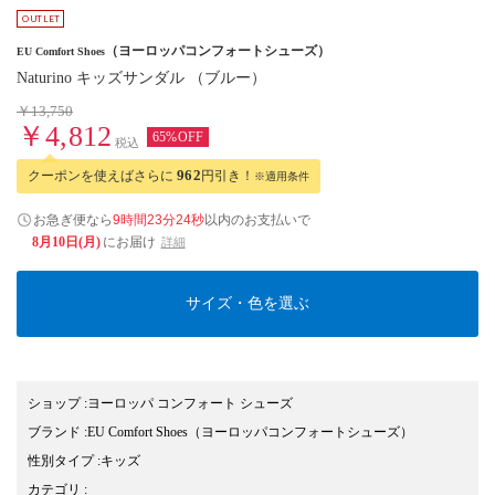
（ヨーロッパコンフォートシューズ）
EU Comfort Shoes
Naturino キッズサンダル （ブルー）
￥13,750
￥4,812
65%OFF
税込
クーポンを使えばさらに
962
円引き！
※適用条件
お急ぎ便なら
9時間23分23秒
以内
のお支払いで
8月10日(月)
にお届け
詳細
サイズ・色を選ぶ
ショップ
:
ヨーロッパ コンフォート シューズ
ブランド
:
EU Comfort Shoes
（ヨーロッパコンフォートシューズ）
性別タイプ
:
キッズ
カテゴリ
: