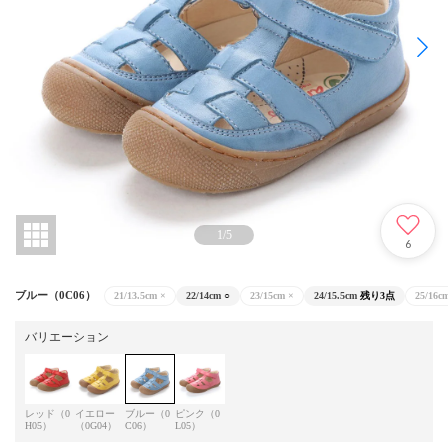
1
/
5
6
ブルー（0C06）
21/13.5cm
×
22/14cm
○
23/15cm
×
24/15.5cm
残り3点
25/16c
バリエーション
レッド（0
イエロー
ブルー（0
ピンク（0
H05）
（0G04）
C06）
L05）