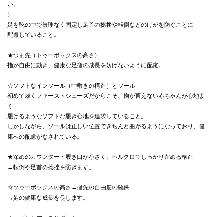
い。
）
足を靴の中で無理なく固定し足首の捻挫や転倒などのけがを防ぐことに
配慮していること。
★つま先（トゥーボックスの高さ）
指が自由に動き、健康な足指の成長を妨げないように配慮。
☆ソフトなインソール（中敷きの構造）とソール
初めて履くファーストシューズだからこそ、物が言えない赤ちゃんが心地よ
く
履けるようなソフトな履き心地を追求していること。
しかしながら、ソールは正しい位置できちんと曲がるようになっており、健
康への配慮がなされている。
★深めのカウンター・履き口が小さく、ベルクロでしっかり留める構造
→転倒や足首の捻挫を防ぎます。
☆ツゥーボックスの高さ→指先の自由度の確保
→足の健康な成長を促します。