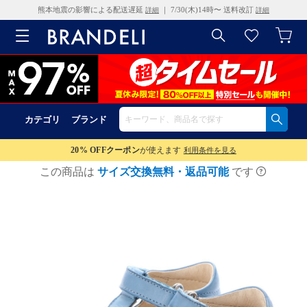
熊本地震の影響による配送遅延
｜ 7/30(木)14時〜 送料改訂
詳細
詳細
カテゴリ
ブランド
20% OFF
クーポン
が使えます
利用条件を見る
この商品は
サイズ交換無料・返品可能
です