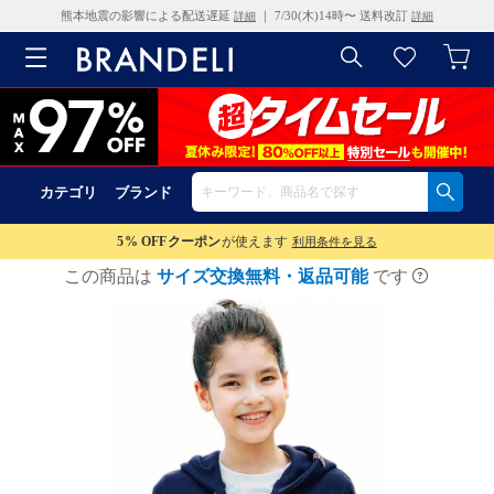
熊本地震の影響による配送遅延
｜ 7/30(木)14時〜 送料改訂
詳細
詳細
カテゴリ
ブランド
5% OFF
クーポン
が使えます
利用条件を見る
この商品は
サイズ交換無料・返品可能
です