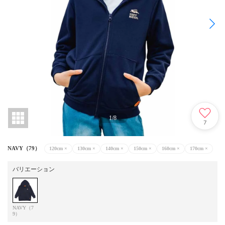
1
/
8
7
NAVY（79）
120cm
×
130cm
×
140cm
×
150cm
×
160cm
×
170cm
×
バリエーション
NAVY（7
9）