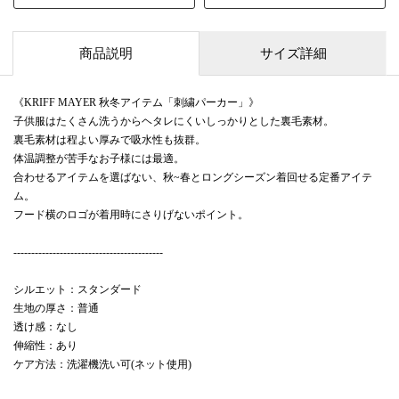
商品説明
サイズ詳細
《KRIFF MAYER 秋冬アイテム「刺繍パーカー」》
子供服はたくさん洗うからヘタレにくいしっかりとした裏毛素材。
裏毛素材は程よい厚みで吸水性も抜群。
体温調整が苦手なお子様には最適。
合わせるアイテムを選ばない、秋~春とロングシーズン着回せる定番アイテ
ム。
フード横のロゴが着用時にさりげないポイント。
------------------------------------------
シルエット：スタンダード
生地の厚さ：普通
透け感：なし
伸縮性：あり
ケア方法：洗濯機洗い可(ネット使用)