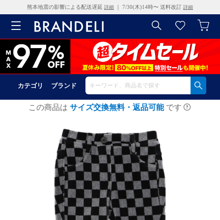
熊本地震の影響による配送遅延
｜ 7/30(木)14時〜 送料改訂
詳細
詳細
カテゴリ
ブランド
この商品は
サイズ交換無料・返品可能
です