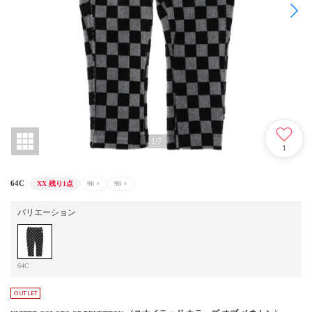
1
/
7
1
64C
XX
残り1点
90
×
98
×
バリエーション
64C