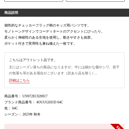
商品説明
個性的なチェッカーフラッグ柄のキッズ用パンツです。
モノトーンデザインでコーディネートのアクセントにぴったり。
柔らかく伸縮性のある生地を使用し、動きやすさも抜群。
ポケット付きで実用性も兼ね備えた一枚です。
こちらはアウトレット品です。
主にはシーズン落ちの新品になりますが、中には細かな傷やシワ、若干
の色落ち等がある場合がございます（訳あり品を除く）。
詳細はこちら
商品番号
： UN972EC026917
ブランド商品番号
： 4OUUGE01D 64C
色
： 64C
シーズン
： 2023年 秋冬