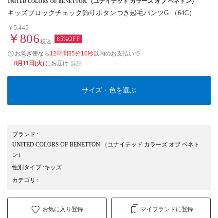
（ユナイテッド カラーズ オブ ベネトン）
UNITED COLORS OF BENETTON.
キッズブロックチェック飾りボタンつき起毛パンツG （64C）
￥5,445
￥806
85%OFF
税込
お急ぎ便なら
12時間35分09秒
以内
のお支払いで
8月11日(火)
にお届け
詳細
サイズ・色を選ぶ
ブランド
:
UNITED COLORS OF BENETTON.
（ユナイテッド カラーズ オブ ベネト
ン）
性別タイプ
:
キッズ
カテゴリ
:
お気に入り登録
マイブランドに登録