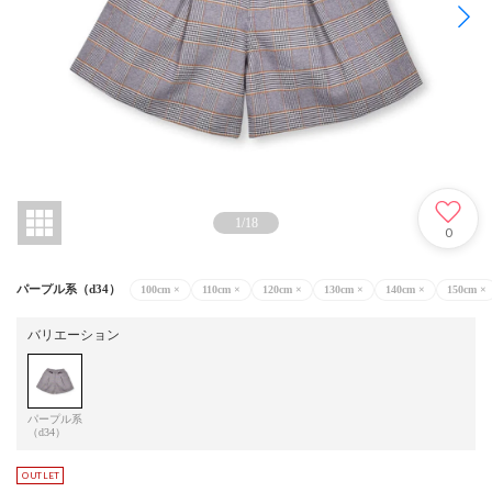
1
/
18
0
パープル系（d34）
100cm
×
110cm
×
120cm
×
130cm
×
140cm
×
150cm
×
バリエーション
パープル系
（d34）