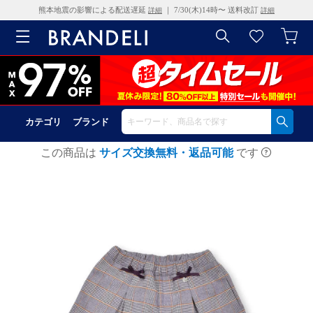
熊本地震の影響による配送遅延
｜ 7/30(木)14時〜 送料改訂
詳細
詳細
カテゴリ
ブランド
この商品は
サイズ交換無料・返品可能
です