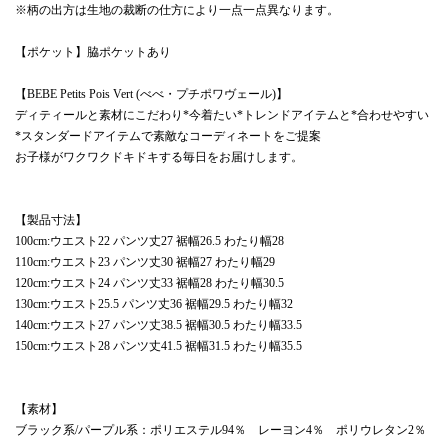
※柄の出方は生地の裁断の仕方により一点一点異なります。
【ポケット】脇ポケットあり
【BEBE Petits Pois Vert (べべ・プチポワヴェール)】
ディティールと素材にこだわり*今着たい*トレンドアイテムと*合わせやすい
*スタンダードアイテムで素敵なコーディネートをご提案
お子様がワクワクドキドキする毎日をお届けします。
【製品寸法】
100cm:ウエスト22 パンツ丈27 裾幅26.5 わたり幅28
110cm:ウエスト23 パンツ丈30 裾幅27 わたり幅29
120cm:ウエスト24 パンツ丈33 裾幅28 わたり幅30.5
130cm:ウエスト25.5 パンツ丈36 裾幅29.5 わたり幅32
140cm:ウエスト27 パンツ丈38.5 裾幅30.5 わたり幅33.5
150cm:ウエスト28 パンツ丈41.5 裾幅31.5 わたり幅35.5
【素材】
ブラック系/パープル系：ポリエステル94％ レーヨン4％ ポリウレタン2％