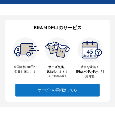
BRANDELIのサービス
全国送料
390円
〜
サイズ交換
、
豊富な決済！
翌日お届けも！
返品
承ります！
後払い
や
PayPay
も利
※ 一部商品除く
用可能
サービスの詳細はこちら