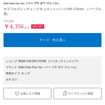
（ベベ プチ ポワ ヴェール）
BeBe Petits Pois Vert
カラフルグレンチェックキュロットパンツ(100~150cm) （パープル
系）
￥7,260
￥4,356
40%OFF
税込
サイズ・色を選ぶ
ショップ
:
BEBE ONLINE STORE（ベベオンラインストア）
ブランド
:
BeBe Petits Pois Vert
（ベベ プチ ポワ ヴェール）
性別タイプ
:
キッズ
カテゴリ
:
お気に入り登録
マイブランドに登録