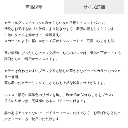
商品説明
サイズ詳細
カラフルグレンチェックの秋冬らしい女の子用キュロットパンツ。
活発なお子様も総ゴム仕様により動きやすく、着脱の際もらくらくです。
生地にタックを効かせて、綺麗見え♪
スカートのように裾に向かって広がるシルエットで、可愛いらしさも◎
寒い季節にぴったりなチェック柄のこちらのパンツは、気温の下がってくる
秋口からのご着用がオススメです。
カラーは合わせやすいブラック系と珍しい華やかなパープルカラーでの２カ
ラー展開。
落ち着いたカラーリングで、どちらも上品な印象に仕上がります。
ウエスト部分に同系色のリボンを施し、Petits Pois Vert らしさをプラス♪
片方のリボンは、高級感のあるロゴチャーム付きです。
品のあるアイテムなので、デイリーユースにだけでなく、お呼ばれなどお出
掛けコーデにもご使用いただけます。