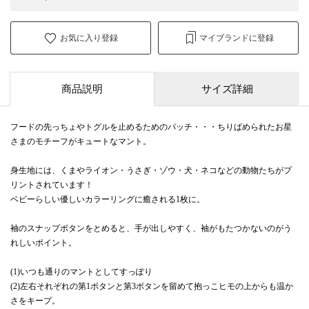
お気に入り登録
マイブランドに登録
商品説明
サイズ詳細
フードの先っちょやトグルを止めるためのパッチ・・・ちりばめられたお星
さまのモチーフがキュートなマント。
身生地には、くまやライオン・うさぎ・ゾウ・犬・ネコなどの動物たちがプ
リントされています！
ベビーらしい優しいカラーリングに癒される1枚に。
袖のスナップボタンをとめると、手が出しやすく、袖がもたつかないのがう
れしいポイント。
(1)いつも通りのマントとしてすっぽり
(2)左右それぞれの第1ボタンと第3ボタンを留めて抱っこヒモの上からも温か
さをキープ。