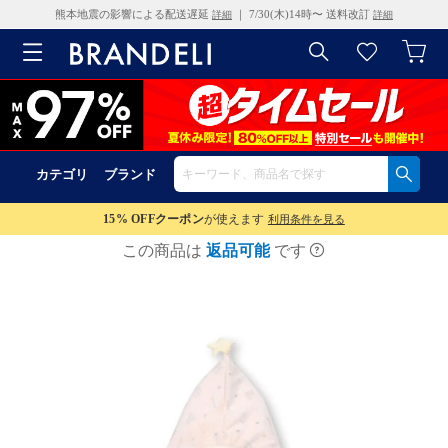
熊本地震の影響による配送遅延
｜ 7/30(木)14時〜 送料改訂
詳細
詳細
カテゴリ
ブランド
15% OFF
クーポン
が使えます
利用条件を見る
この商品は
返品可能
です