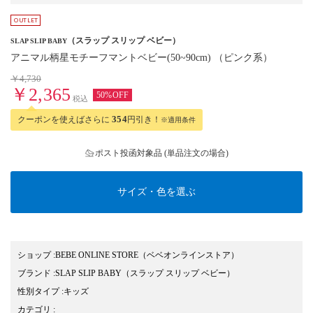
（スラップ スリップ ベビー）
SLAP SLIP BABY
アニマル柄星モチーフマントベビー(50~90cm) （ピンク系）
￥4,730
￥2,365
50%OFF
税込
クーポンを使えばさらに
354
円引き！
※適用条件
ポスト投函対象品 (単品注文の場合)
サイズ・色を選ぶ
ショップ
:
BEBE ONLINE STORE（ベベオンラインストア）
ブランド
:
SLAP SLIP BABY
（スラップ スリップ ベビー）
性別タイプ
:
キッズ
カテゴリ
: