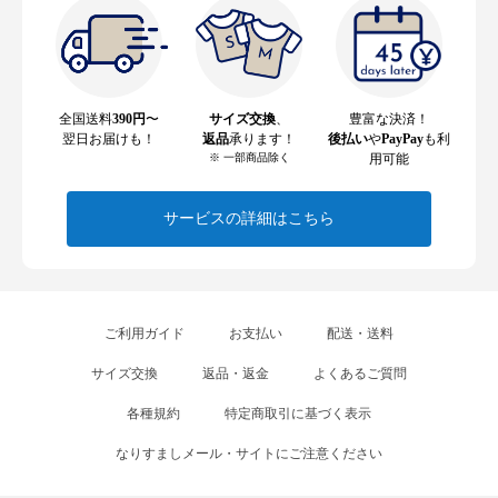
全国送料
390円
〜
サイズ交換
、
豊富な決済！
翌日お届けも！
返品
承ります！
後払い
や
PayPay
も利
※ 一部商品除く
用可能
サービスの詳細はこちら
ご利用ガイド
お支払い
配送・送料
サイズ交換
返品・返金
よくあるご質問
各種規約
特定商取引に基づく表示
なりすましメール・サイトにご注意ください