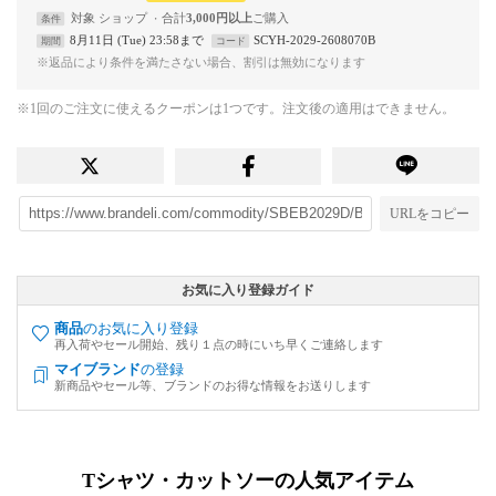
対象
ショップ
合計
3,000円以上
条件
8月11日 (Tue) 23:58まで
SCYH-2029-2608070B
期間
コード
※返品により条件を満たさない場合、割引は無効になります
※1回のご注文に使えるクーポンは1つです。注文後の適用はできません。
URLをコピー
お気に入り登録ガイド
商品
のお気に入り登録
再入荷やセール開始、残り１点の時にいち早くご連絡します
マイブランド
の登録
新商品やセール等、ブランドのお得な情報をお送りします
Tシャツ・カットソーの人気アイテム