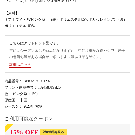
ワンサイズ(50-90cm): 着丈33.5 袖丈34 裄丈41
【素材】
オフホワイト系/ピンク系：（表）ポリエステル95% ポリウレタン5% （裏）
ポリエステル100%
こちらはアウトレット品です。
主にはシーズン落ちの新品になりますが、中には細かな傷やシワ、若干
の色落ち等がある場合がございます（訳あり品を除く）。
詳細はこちら
商品番号
： BE6979EC001237
ブランド商品番号
： 182458019 d26
色
： ピンク系（d26）
原産国
： 中国
シーズン
： 2023年 秋冬
ご利用可能なクーポン
15
%
OFF
対象商品を見る