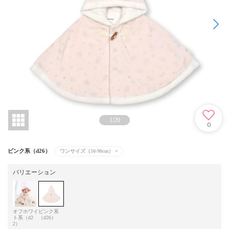
1
/
20
0
ピンク系（d26）
ワンサイズ（50-90cm）
×
バリエーション
オフホワイ
ピンク系
ト系（d2
（d26）
2）