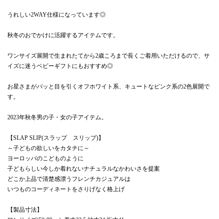
うれしい2WAY仕様になっています◎
秋冬のおでかけに活躍するアイテムです。
ワンサイズ展開で生まれたてから2歳ころまで長くご着用いただけるので、サ
イズに迷うベビーギフトにもおすすめ◎
お星さまがパッと目を引くオフホワイト系、キュートなピンク系の2色展開で
す。
2023年秋冬男の子・女の子アイテム。
【SLAP SLIP(スラップ スリップ)】
～子どもの欲しいをカタチに～
ヨーロッパのこどものように
子どもらしい今しか着れないナチュラルなかわいさを提案
どこか上品で清楚感漂うフレンチカジュアルは
いつものコーディネートをさりげなく格上げ
【製品寸法】