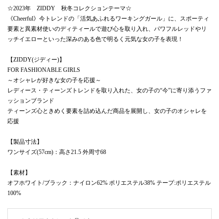
☆2023年 ZIDDY 秋冬コレクションテーマ☆
《Cheerful》今トレンドの「活気あふれるワーキングガール」に、スポーティ
要素と異素材使いのディティールで遊び心を取り入れ、パワフルレッドやリ
ッチイエローといった深みのある色で明るく元気な女の子を表現！
【ZIDDY(ジディー)】
FOR FASHIONABLE GIRLS
～オシャレが好きな女の子を応援～
レディース・ティーンズトレンドを取り入れた、女の子の“今”に寄り添うファ
ッションブランド
ティーンズ心ときめく要素を詰め込んだ商品を展開し、女の子のオシャレを
応援
【製品寸法】
ワンサイズ(57cm)：高さ21.5 外周寸68
【素材】
オフホワイト/ブラック：ナイロン62% ポリエステル38% テープ:ポリエステル
100%