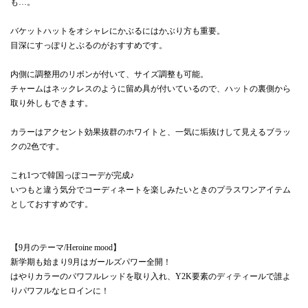
も…。
バケットハットをオシャレにかぶるにはかぶり方も重要。
目深にすっぽりとぶるのがおすすめです。
内側に調整用のリボンが付いて、サイズ調整も可能。
チャームはネックレスのように留め具が付いているので、ハットの裏側から
取り外しもできます。
カラーはアクセント効果抜群のホワイトと、一気に垢抜けして見えるブラッ
クの2色です。
これ1つで韓国っぽコーデが完成♪
いつもと違う気分でコーディネートを楽しみたいときのプラスワンアイテム
としておすすめです。
【9月のテーマ/Heroine mood】
新学期も始まり9月はガールズパワー全開！
はやりカラーのパワフルレッドを取り入れ、Y2K要素のディティールで誰よ
りパワフルなヒロインに！