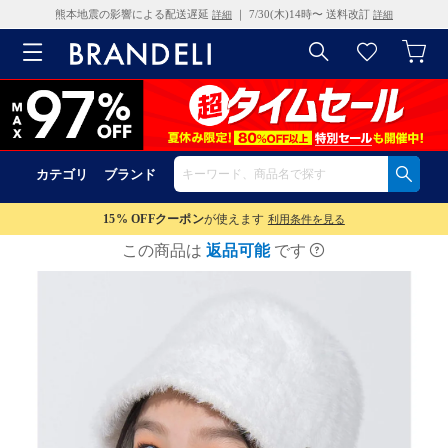
熊本地震の影響による配送遅延
｜ 7/30(木)14時〜 送料改訂
詳細
詳細
カテゴリ
ブランド
15% OFF
クーポン
が使えます
利用条件を見る
この商品は
返品可能
です