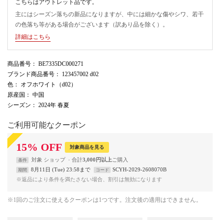
こちらはアウトレット品です。
主にはシーズン落ちの新品になりますが、中には細かな傷やシワ、若干
の色落ち等がある場合がございます（訳あり品を除く）。
詳細はこちら
商品番号
： BE7335DC000271
ブランド商品番号
： 123457002 d02
色
： オフホワイト（d02）
原産国
： 中国
シーズン
： 2024年 春夏
ご利用可能なクーポン
15
%
OFF
対象商品を見る
対象
ショップ
合計
3,000円以上
条件
8月11日 (Tue) 23:58まで
SCYH-2029-2608070B
期間
コード
※返品により条件を満たさない場合、割引は無効になります
※1回のご注文に使えるクーポンは1つです。注文後の適用はできません。