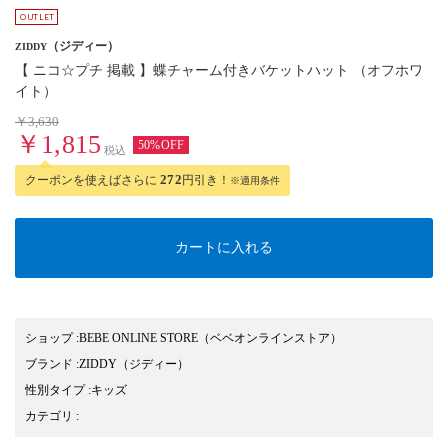
（ジディー）
ZIDDY
【 ニコ☆プチ 掲載 】蝶チャーム付きバケットハット （オフホワ
イト）
￥3,630
￥1,815
50%OFF
税込
クーポンを使えばさらに
272
円引き！
※適用条件
カートに入れる
ショップ
:
BEBE ONLINE STORE（ベベオンラインストア）
ブランド
:
ZIDDY
（ジディー）
性別タイプ
:
キッズ
カテゴリ
: