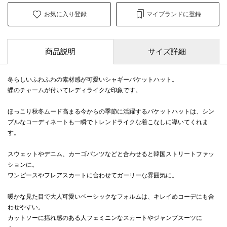
お気に入り登録
マイブランドに登録
商品説明
サイズ詳細
冬らしいふわふわの素材感が可愛いシャギーバケットハット。
蝶のチャームが付いてレディライクな印象です。
ほっこり秋冬ムード高まる今からの季節に活躍するバケットハットは、シン
プルなコーディネートも一瞬でトレンドライクな着こなしに導いてくれま
す。
スウェットやデニム、カーゴパンツなどと合わせると韓国ストリートファッ
ションに。
ワンピースやフレアスカートに合わせてガーリーな雰囲気に。
暖かな見た目で大人可愛いベーシックなフォルムは、キレイめコーデにも合
わせやすい。
カットソーに揺れ感のある人フェミニンなスカートやジャンプスーツに