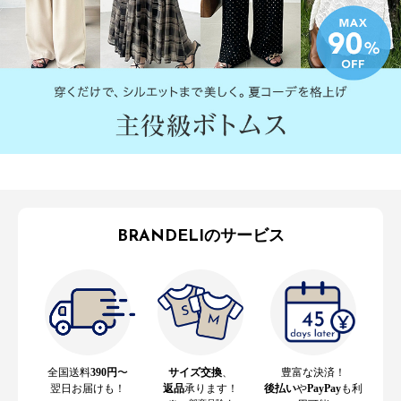
BRANDELIのサービス
全国送料
390円
〜
サイズ交換
、
豊富な決済！
翌日お届けも！
返品
承ります！
後払い
や
PayPay
も利