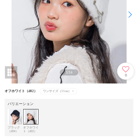
1
/
14
0
オフホワイト（d02）
ワンサイズ（57cm）
×
バリエーション
ブラック
オフホワイ
（d04）
ト（d02）