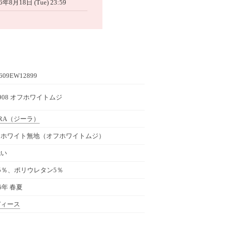
6年8月18日 (Tue) 23:59
609EW12899
7908 オフホワイトムジ
RA
（ジーラ）
フホワイト無地（オフホワイトムジ）
洗い
5％、ポリウレタン5％
26年 春夏
ディース