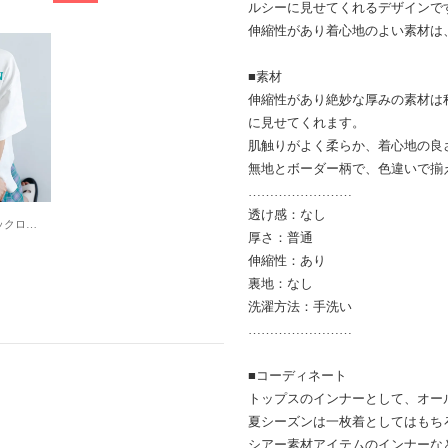
ルシーに見せてくれるデザインで
伸縮性があり着心地のよい素材は
■素材
伸縮性があり絶妙な厚みの素材は
に見せてくれます。
肌触りがよく柔らか、着心地の良
無地とボーダー柄で、色違いで揃
……………………
透け感：なし
【US POLO ASSN】バックロゴTシャツ （オフホワイト）
厚さ：普通
伸縮性：あり
裏地：なし
洗濯方法：手洗い
……………………
■コーディネート
トップスのインナーとして、オー
夏シーズンは一枚着としてはもち
シアー素材アイテムのインナーな