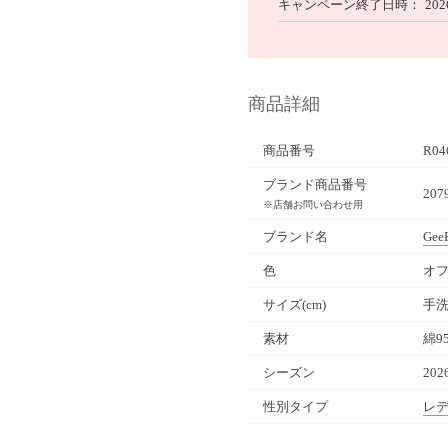
キャンペーン終了日時
202
商品詳細
商品番号
R04
ブランド商品番号
20
※店舗お問い合わせ用
ブランド名
Gee
色
オ
サイズ(cm)
手
素材
綿9
シーズン
20
性別タイプ
レ