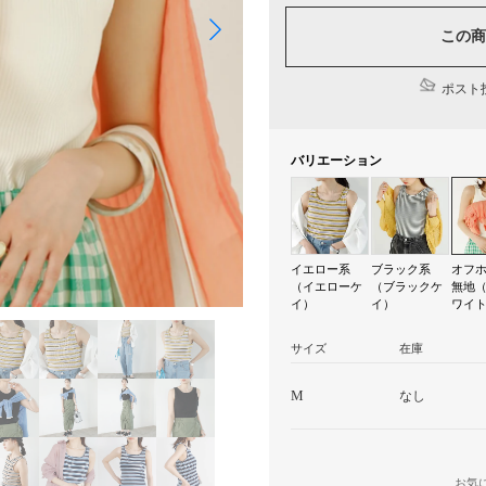
この商
ポスト投
バリエーション
イエロー系
ブラック系
オフ
（イエローケ
（ブラックケ
無地
イ）
イ）
ワイ
サイズ
在庫
M
なし
お気