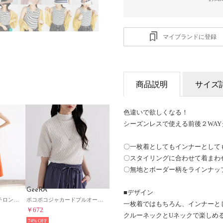
マイブランドに登録
商品説明
サイズ
色違いで欲しくなる！
シーズンレスで使える前後２WAY
〇一枚着としてもインナーとして
〇スタイリングに合わせて着まわ
〇無地とボーダー柄をラインナッ
GeeRA
■デザイン
くるみボタンストレッチロングワンピース （オレンジ）
ポコポコジャカードプルオーバー （オフホワイト）
一枚着ではもちろん、インナーと
￥672
クルーネックとUネックで楽しめ
74%