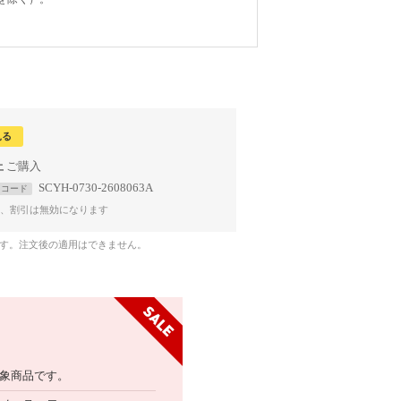
見る
上
SCYH-0730-2608063A
コード
、割引は無効になります
です。注文後の適用はできません。
象商品です。