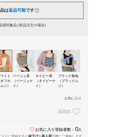
品は
返品可能
です
函対象品 (単品注文の場合)
ホワイト
ベージュ系
ネイビー系
ブラック無地
（オフホ
（ベージュケ
（ネイビーケ
（ブラックム
トムジ）
イ）
イ）
ジ）
お気に入り
品切れ
0
お気に入り登録者数：
人
に入りに登録すると
値下げ
や
再入荷
の際にご連絡します