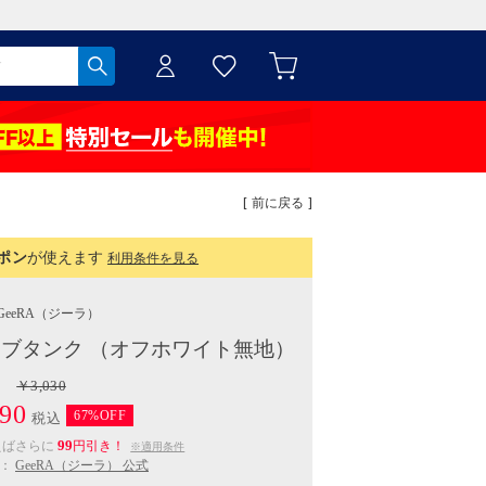
[ 前に戻る ]
ポン
が使えます
利用条件を見る
GeeRA
（ジーラ）
リブタンク （オフホワイト無地）
￥3,030
90
67%OFF
税込
99
えばさらに
円引き！
※適用条件
：
GeeRA（ジーラ） 公式