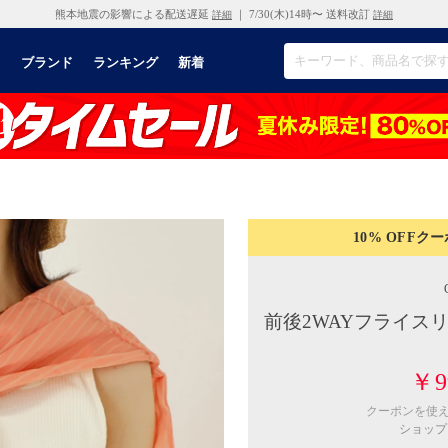
熊本地震の影響による配送遅延
｜ 7/30(木)14時〜 送料改訂
詳細
詳細
リ
ブランド
ランキング
新着
10% OFF
クー
前後2WAYフライス
￥9
クーポンを使
ショップ