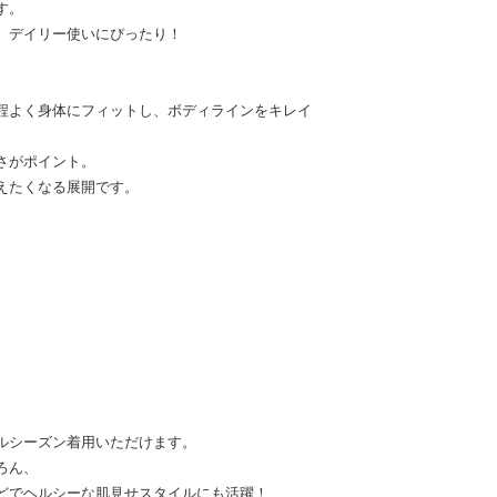
す。
、デイリー使いにぴったり！
程よく身体にフィットし、ボディラインをキレイ
さがポイント。
えたくなる展開です。
ルシーズン着用いただけます。
ろん、
どでヘルシーな肌見せスタイルにも活躍！